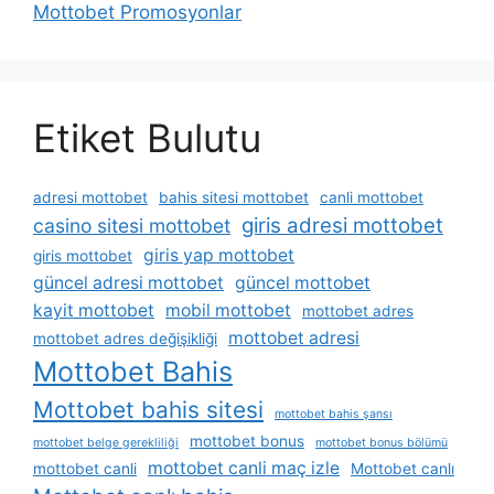
Mottobet Promosyonlar
Etiket Bulutu
adresi mottobet
bahis sitesi mottobet
canli mottobet
giris adresi mottobet
casino sitesi mottobet
giris yap mottobet
giris mottobet
güncel adresi mottobet
güncel mottobet
kayit mottobet
mobil mottobet
mottobet adres
mottobet adresi
mottobet adres değişikliği
Mottobet Bahis
Mottobet bahis sitesi
mottobet bahis şansı
mottobet bonus
mottobet belge gerekliliği
mottobet bonus bölümü
mottobet canli maç izle
mottobet canli
Mottobet canlı