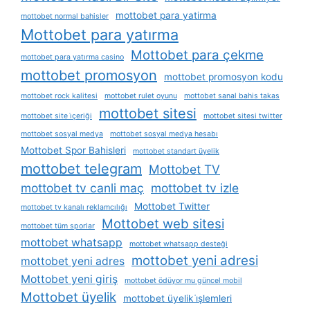
mottobet para yatirma
mottobet normal bahisler
Mottobet para yatırma
Mottobet para çekme
mottobet para yatırma casino
mottobet promosyon
mottobet promosyon kodu
mottobet rock kalitesi
mottobet rulet oyunu
mottobet sanal bahis takas
mottobet sitesi
mottobet site i̇çeriği
mottobet sitesi twitter
mottobet sosyal medya
mottobet sosyal medya hesabı
Mottobet Spor Bahisleri
mottobet standart üyelik
mottobet telegram
Mottobet TV
mottobet tv canli maç
mottobet tv izle
Mottobet Twitter
mottobet tv kanalı reklamcılığı
Mottobet web sitesi
mottobet tüm sporlar
mottobet whatsapp
mottobet whatsapp desteği
mottobet yeni adresi
mottobet yeni adres
Mottobet yeni giriş
mottobet ödüyor mu güncel mobil
Mottobet üyelik
mottobet üyelik i̇şlemleri