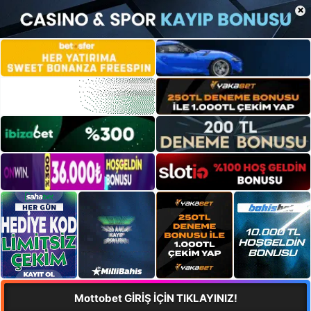
×
Mottobet GİRİŞ İÇİN TIKLAYINIZ!