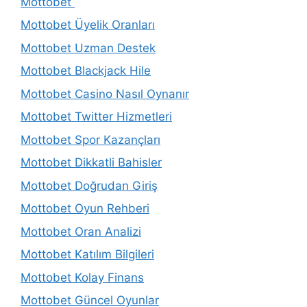
Mottobet
Mottobet Üyelik Oranları
Mottobet Uzman Destek
Mottobet Blackjack Hile
Mottobet Casino Nasıl Oynanır
Mottobet Twitter Hizmetleri
Mottobet Spor Kazançları
Mottobet Dikkatli Bahisler
Mottobet Doğrudan Giriş
Mottobet Oyun Rehberi
Mottobet Oran Analizi
Mottobet Katılım Bilgileri
Mottobet Kolay Finans
Mottobet Güncel Oyunlar