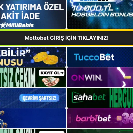
Mottobet GİRİŞ İÇİN TIKLAYINIZ!