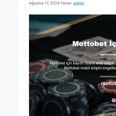
Ağustos 17, 2024
Yazarı:
admin