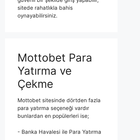
güvenli bir şekilde giriş yapabilir,
sitede rahatlıkla bahis
oynayabilirsiniz.
Mottobet Para
Yatırma ve
Çekme
Mottobet sitesinde dörtden fazla
para yatırma seçeneği vardır
bunlardan en popülerleri ise;
- Banka Havalesi ile Para Yatırma