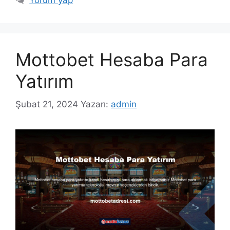
Yorum yap
Mottobet Hesaba Para
Yatırım
Şubat 21, 2024
Yazarı:
admin