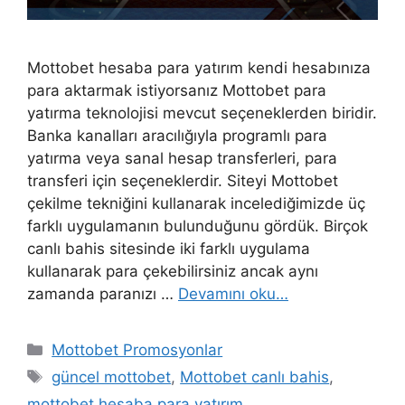
Mottobet hesaba para yatırım kendi hesabınıza
para aktarmak istiyorsanız Mottobet para
yatırma teknolojisi mevcut seçeneklerden biridir.
Banka kanalları aracılığıyla programlı para
yatırma veya sanal hesap transferleri, para
transferi için seçeneklerdir. Siteyi Mottobet
çekilme tekniğini kullanarak incelediğimizde üç
farklı uygulamanın bulunduğunu gördük. Birçok
canlı bahis sitesinde iki farklı uygulama
kullanarak para çekebilirsiniz ancak aynı
zamanda paranızı …
Devamını oku…
Kategoriler
Mottobet Promosyonlar
Etiketler
güncel mottobet
,
Mottobet canlı bahis
,
mottobet hesaba para yatırım