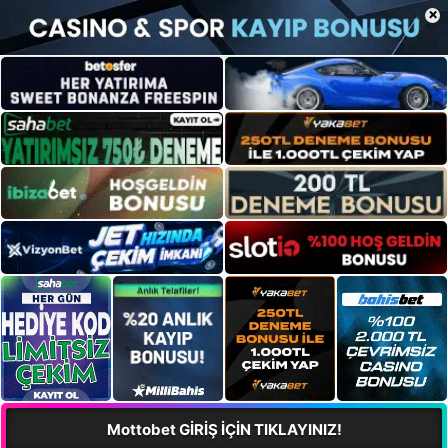
×
Mottobet GİRİŞ İÇİN TIKLAYINIZ!