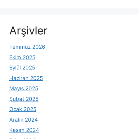
Arşivler
Temmuz 2026
Ekim 2025
Eylül 2025
Haziran 2025
Mayıs 2025
Şubat 2025
Ocak 2025
Aralık 2024
Kasım 2024