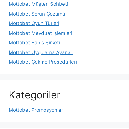
Mottobet Müşteri Sohbeti
Mottobet Sorun Çözümü
Mottobet Oyun Türleri
Mottobet Mevduat İşlemleri
Mottobet Bahis Şirketi
Mottobet Uygulama Ayarları
Mottobet Çekme Prosedürleri
Kategoriler
Mottobet Promosyonlar