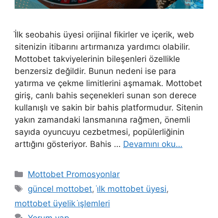
İ̇lk seobahis üyesi orijinal fikirler ve içerik, web
sitenizin itibarını artırmanıza yardımcı olabilir.
Mottobet takviyelerinin bileşenleri özellikle
benzersiz değildir. Bunun nedeni ise para
yatırma ve çekme limitlerini aşmamak. Mottobet
giriş, canlı bahis seçenekleri sunan son derece
kullanışlı ve sakin bir bahis platformudur. Sitenin
yakın zamandaki lansmanına rağmen, önemli
sayıda oyuncuyu cezbetmesi, popülerliğinin
arttığını gösteriyor. Bahis …
Devamını oku…
Kategoriler
Mottobet Promosyonlar
Etiketler
güncel mottobet
,
i̇lk mottobet üyesi
,
mottobet üyelik i̇şlemleri