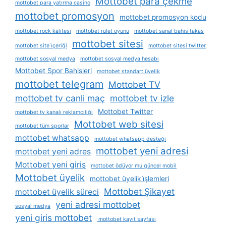
Mottobet para çekme
mottobet para yatırma casino
mottobet promosyon
mottobet promosyon kodu
mottobet rock kalitesi
mottobet rulet oyunu
mottobet sanal bahis takas
mottobet sitesi
mottobet site i̇çeriği
mottobet sitesi twitter
mottobet sosyal medya
mottobet sosyal medya hesabı
Mottobet Spor Bahisleri
mottobet standart üyelik
mottobet telegram
Mottobet TV
mottobet tv canli maç
mottobet tv izle
Mottobet Twitter
mottobet tv kanalı reklamcılığı
Mottobet web sitesi
mottobet tüm sporlar
mottobet whatsapp
mottobet whatsapp desteği
mottobet yeni adresi
mottobet yeni adres
Mottobet yeni giriş
mottobet ödüyor mu güncel mobil
Mottobet üyelik
mottobet üyelik i̇şlemleri
Mottobet Şikayet
mottobet üyelik süreci
yeni adresi mottobet
sosyal medya
yeni giris mottobet
mottobet kayıt sayfası