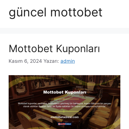
güncel mottobet
Mottobet Kuponları
Kasım 6, 2024
Yazarı:
admin