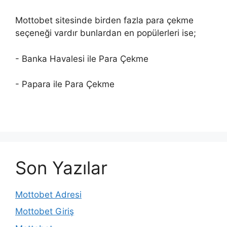
Mottobet sitesinde birden fazla para çekme
seçeneği vardır bunlardan en popülerleri ise;
- Banka Havalesi ile Para Çekme
- Papara ile Para Çekme
Son Yazılar
Mottobet Adresi
Mottobet Giriş