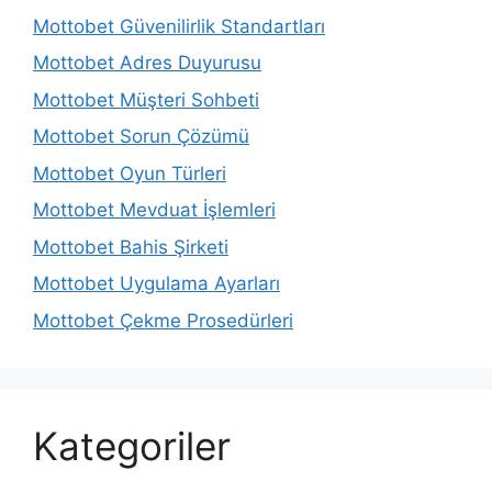
Mottobet Güvenilirlik Standartları
Mottobet Adres Duyurusu
Mottobet Müşteri Sohbeti
Mottobet Sorun Çözümü
Mottobet Oyun Türleri
Mottobet Mevduat İşlemleri
Mottobet Bahis Şirketi
Mottobet Uygulama Ayarları
Mottobet Çekme Prosedürleri
Kategoriler