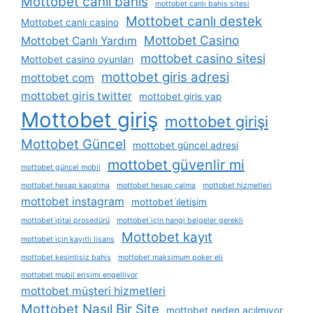
Mottobet canlı bahis
mottobet canlı bahis sitesi
Mottobet canlı destek
Mottobet canlı casino
Mottobet Casino
Mottobet Canlı Yardım
mottobet casino sitesi
Mottobet casino oyunları
mottobet giris adresi
mottobet com
mottobet giris twitter
mottobet giris yap
Mottobet giriş
mottobet girişi
Mottobet Güncel
mottobet güncel adresi
mottobet güvenlir mi
mottobet güncel mobil
mottobet hesap kapatma
mottobet hesap çalma
mottobet hizmetleri
mottobet instagram
mottobet i̇letişim
mottobet i̇ptal prosedürü
mottobet i̇çin hangi belgeler gerekli
Mottobet kayıt
mottobet i̇çin kayıtlı lisans
mottobet kesintisiz bahis
mottobet maksimum poker eli
mottobet mobil erişimi engelliyor
mottobet müşteri hizmetleri
Mottobet Nasıl Bir Site
mottobet neden açılmıyor