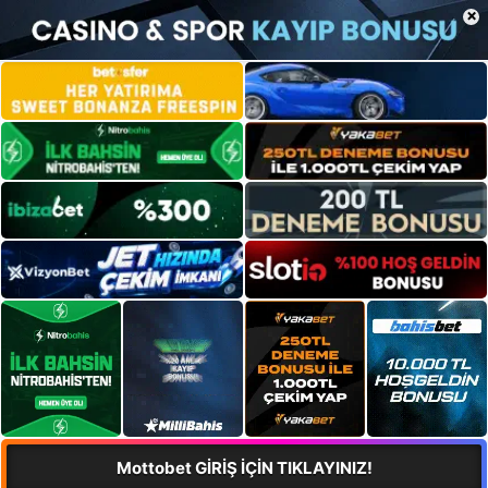
×
Mottobet GİRİŞ İÇİN TIKLAYINIZ!