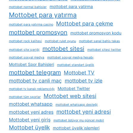
mottobet para yatirma
mottobet normal bahisler
Mottobet para yatırma
Mottobet para çekme
mottobet para yatırma casino
mottobet promosyon
mottobet promosyon kodu
mottobet rock kalitesi
mottobet rulet oyunu
mottobet sanal bahis takas
mottobet sitesi
mottobet site i̇çeriği
mottobet sitesi twitter
mottobet sosyal medya
mottobet sosyal medya hesabı
Mottobet Spor Bahisleri
mottobet standart üyelik
mottobet telegram
Mottobet TV
mottobet tv canli maç
mottobet tv izle
Mottobet Twitter
mottobet tv kanalı reklamcılığı
Mottobet web sitesi
mottobet tüm sporlar
mottobet whatsapp
mottobet whatsapp desteği
mottobet yeni adresi
mottobet yeni adres
Mottobet yeni giriş
mottobet ödüyor mu güncel mobil
Mottobet üyelik
mottobet üyelik i̇şlemleri