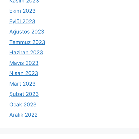
Kasım 2023
Ekim 2023
Eylül 2023
Ağustos 2023
Temmuz 2023
Haziran 2023
Mayıs 2023
Nisan 2023
Mart 2023
Şubat 2023
Ocak 2023
Aralık 2022