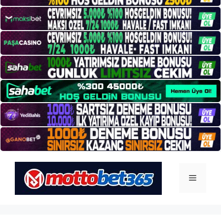
İçeriğe
atla
Menü