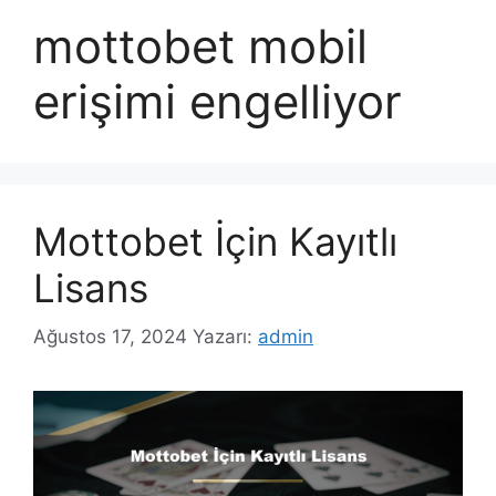
mottobet mobil
erişimi engelliyor
Mottobet İçin Kayıtlı
Lisans
Ağustos 17, 2024
Yazarı:
admin