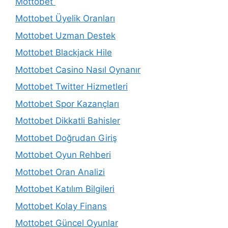
Mottobet
Mottobet Üyelik Oranları
Mottobet Uzman Destek
Mottobet Blackjack Hile
Mottobet Casino Nasıl Oynanır
Mottobet Twitter Hizmetleri
Mottobet Spor Kazançları
Mottobet Dikkatli Bahisler
Mottobet Doğrudan Giriş
Mottobet Oyun Rehberi
Mottobet Oran Analizi
Mottobet Katılım Bilgileri
Mottobet Kolay Finans
Mottobet Güncel Oyunlar