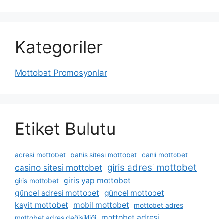
Kategoriler
Mottobet Promosyonlar
Etiket Bulutu
adresi mottobet
bahis sitesi mottobet
canli mottobet
giris adresi mottobet
casino sitesi mottobet
giris yap mottobet
giris mottobet
güncel adresi mottobet
güncel mottobet
kayit mottobet
mobil mottobet
mottobet adres
mottobet adresi
mottobet adres değişikliği