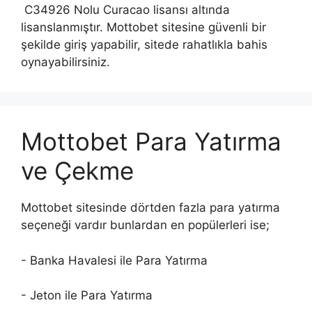
C34926 Nolu Curacao lisansı altında
lisanslanmıştır. Mottobet sitesine güvenli bir
şekilde giriş yapabilir, sitede rahatlıkla bahis
oynayabilirsiniz.
Mottobet Para Yatırma
ve Çekme
Mottobet sitesinde dörtden fazla para yatırma
seçeneği vardır bunlardan en popülerleri ise;
- Banka Havalesi ile Para Yatırma
- Jeton ile Para Yatırma