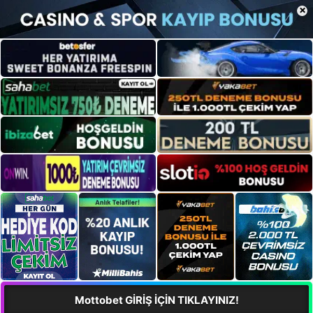
×
Mottobet GİRİŞ İÇİN TIKLAYINIZ!