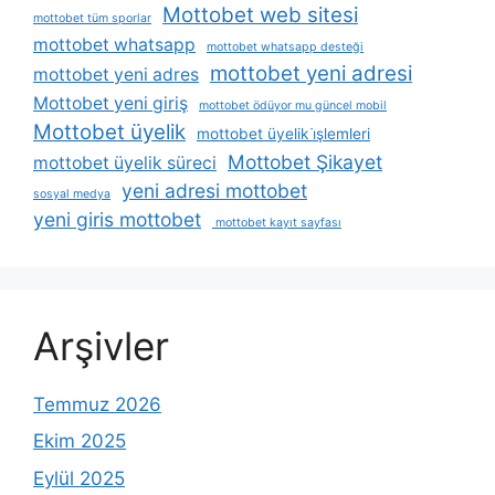
Mottobet web sitesi
mottobet tüm sporlar
mottobet whatsapp
mottobet whatsapp desteği
mottobet yeni adresi
mottobet yeni adres
Mottobet yeni giriş
mottobet ödüyor mu güncel mobil
Mottobet üyelik
mottobet üyelik i̇şlemleri
Mottobet Şikayet
mottobet üyelik süreci
yeni adresi mottobet
sosyal medya
yeni giris mottobet
mottobet kayıt sayfası
Arşivler
Temmuz 2026
Ekim 2025
Eylül 2025