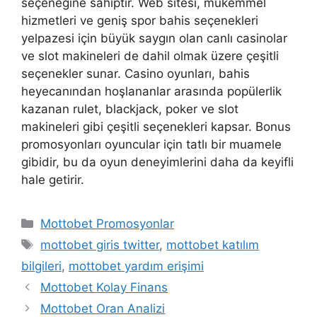
seçeneğine sahiptir. Web sitesi, mükemmel
hizmetleri ve geniş spor bahis seçenekleri
yelpazesi için büyük saygın olan canlı casinolar
ve slot makineleri de dahil olmak üzere çeşitli
seçenekler sunar. Casino oyunları, bahis
heyecanından hoşlananlar arasında popülerlik
kazanan rulet, blackjack, poker ve slot
makineleri gibi çeşitli seçenekleri kapsar. Bonus
promosyonları oyuncular için tatlı bir muamele
gibidir, bu da oyun deneyimlerini daha da keyifli
hale getirir.
Kategoriler
Mottobet Promosyonlar
Etiketler
mottobet giris twitter
,
mottobet katılım
bilgileri
,
mottobet yardım erişimi
Mottobet Kolay Finans
Mottobet Oran Analizi