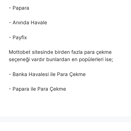
- Papara
- Anında Havale
- Payfix
Mottobet sitesinde birden fazla para çekme
seçeneği vardır bunlardan en popülerleri ise;
- Banka Havalesi ile Para Çekme
- Papara ile Para Çekme