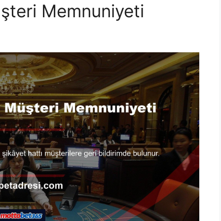
şteri Memnuniyeti