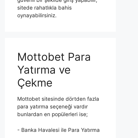
güvenli bir şekilde giriş yapabilir,
sitede rahatlıkla bahis
oynayabilirsiniz.
Mottobet Para
Yatırma ve
Çekme
Mottobet sitesinde dörtden fazla
para yatırma seçeneği vardır
bunlardan en popülerleri ise;
- Banka Havalesi ile Para Yatırma