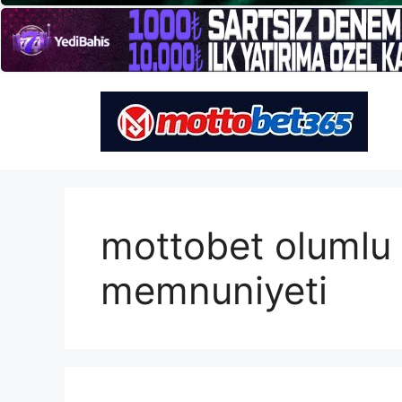
İçeriğe
atla
mottobet olumlu
memnuniyeti