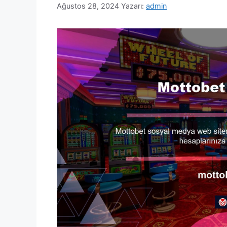
Ağustos 28, 2024
Yazarı:
admin