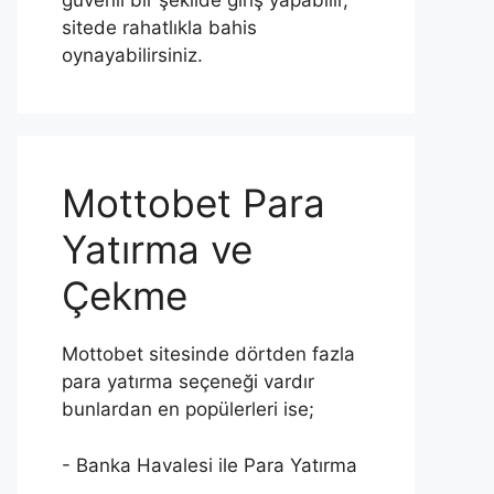
güvenli bir şekilde giriş yapabilir,
sitede rahatlıkla bahis
oynayabilirsiniz.
Mottobet Para
Yatırma ve
Çekme
Mottobet sitesinde dörtden fazla
para yatırma seçeneği vardır
bunlardan en popülerleri ise;
- Banka Havalesi ile Para Yatırma