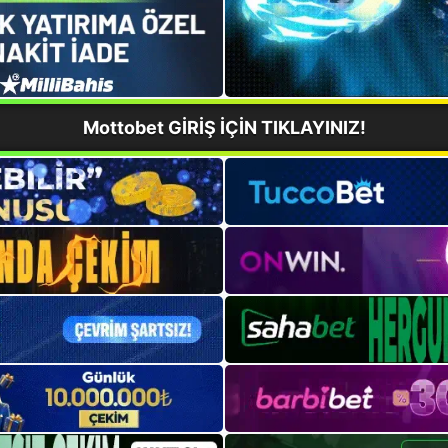
Mottobet GİRİŞ İÇİN TIKLAYINIZ!