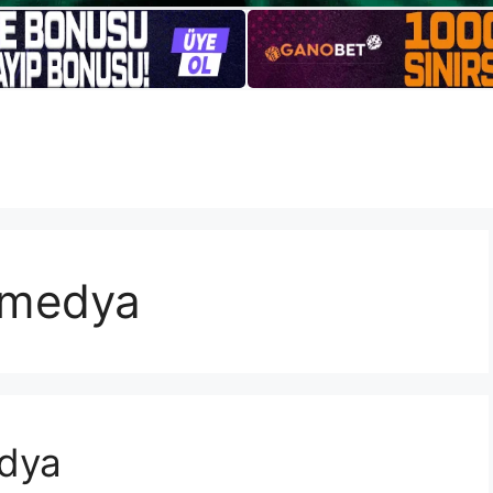
 medya
dya