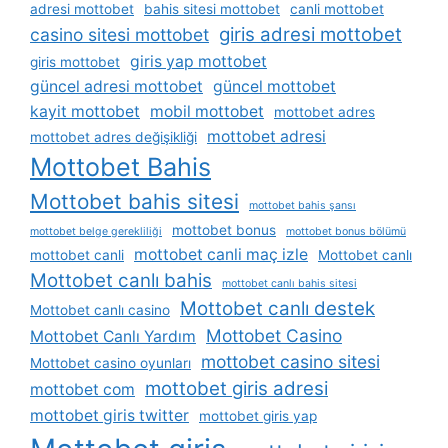
adresi mottobet
bahis sitesi mottobet
canli mottobet
giris adresi mottobet
casino sitesi mottobet
giris yap mottobet
giris mottobet
güncel adresi mottobet
güncel mottobet
kayit mottobet
mobil mottobet
mottobet adres
mottobet adresi
mottobet adres değişikliği
Mottobet Bahis
Mottobet bahis sitesi
mottobet bahis şansı
mottobet bonus
mottobet belge gerekliliği
mottobet bonus bölümü
mottobet canli maç izle
mottobet canli
Mottobet canlı
Mottobet canlı bahis
mottobet canlı bahis sitesi
Mottobet canlı destek
Mottobet canlı casino
Mottobet Casino
Mottobet Canlı Yardım
mottobet casino sitesi
Mottobet casino oyunları
mottobet giris adresi
mottobet com
mottobet giris twitter
mottobet giris yap