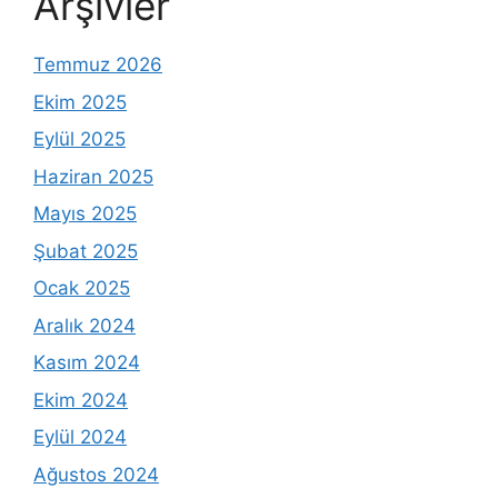
Arşivler
Temmuz 2026
Ekim 2025
Eylül 2025
Haziran 2025
Mayıs 2025
Şubat 2025
Ocak 2025
Aralık 2024
Kasım 2024
Ekim 2024
Eylül 2024
Ağustos 2024