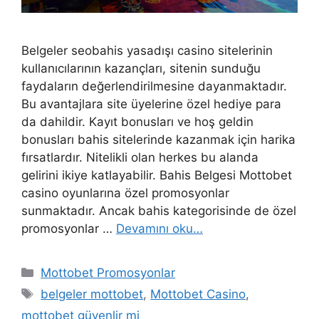
Belgeler seobahis yasadışı casino sitelerinin
kullanıcılarının kazançları, sitenin sunduğu
faydaların değerlendirilmesine dayanmaktadır.
Bu avantajlara site üyelerine özel hediye para
da dahildir. Kayıt bonusları ve hoş geldin
bonusları bahis sitelerinde kazanmak için harika
fırsatlardır. Nitelikli olan herkes bu alanda
gelirini ikiye katlayabilir. Bahis Belgesi Mottobet
casino oyunlarına özel promosyonlar
sunmaktadır. Ancak bahis kategorisinde de özel
promosyonlar …
Devamını oku…
Kategoriler
Mottobet Promosyonlar
Etiketler
belgeler mottobet
,
Mottobet Casino
,
mottobet güvenlir mi