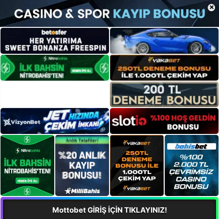
×
Mottobet GİRİŞ İÇİN TIKLAYINIZ!