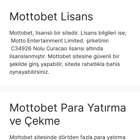
Mottobet Lisans
Mottobet, lisanslı bir sitedir. Lisans bilgileri ise;
Motto Entertainment Limited. şirketinin
C34926 Nolu Curacao lisansı altında
lisanslanmıştır. Mottobet sitesine güvenli bir
şekilde giriş yapabilir, sitede rahatlıkla bahis
oynayabilirsiniz.
Mottobet Para Yatırma
ve Çekme
Mottobet sitesinde dörtden fazla para yatırma