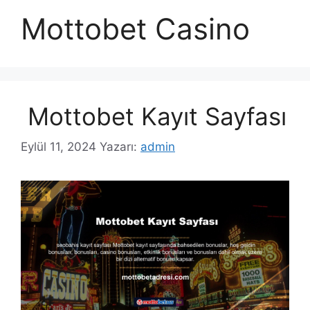
Mottobet Casino
Mottobet Kayıt Sayfası
Eylül 11, 2024
Yazarı:
admin