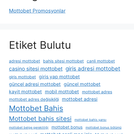
Mottobet Promosyonlar
Etiket Bulutu
adresi mottobet
bahis sitesi mottobet
canli mottobet
giris adresi mottobet
casino sitesi mottobet
giris yap mottobet
giris mottobet
güncel adresi mottobet
güncel mottobet
kayit mottobet
mobil mottobet
mottobet adres
mottobet adresi
mottobet adres değişikliği
Mottobet Bahis
Mottobet bahis sitesi
mottobet bahis şansı
mottobet bonus
mottobet belge gerekliliği
mottobet bonus bölümü