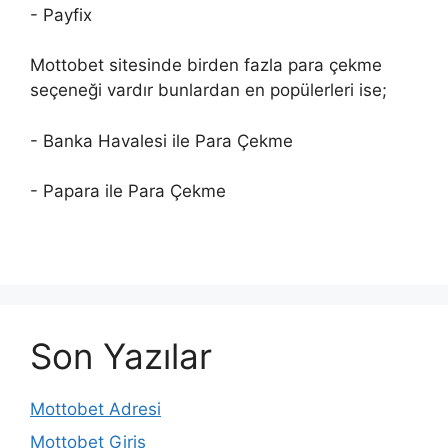
- Payfix
Mottobet sitesinde birden fazla para çekme
seçeneği vardır bunlardan en popülerleri ise;
- Banka Havalesi ile Para Çekme
- Papara ile Para Çekme
Son Yazılar
Mottobet Adresi
Mottobet Giriş