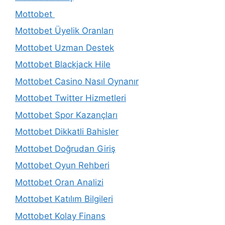
Mottobet
Mottobet Üyelik Oranları
Mottobet Uzman Destek
Mottobet Blackjack Hile
Mottobet Casino Nasıl Oynanır
Mottobet Twitter Hizmetleri
Mottobet Spor Kazançları
Mottobet Dikkatli Bahisler
Mottobet Doğrudan Giriş
Mottobet Oyun Rehberi
Mottobet Oran Analizi
Mottobet Katılım Bilgileri
Mottobet Kolay Finans