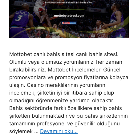
Mottobet canlı bahis sitesi canlı bahis sitesi.
Olumlu veya olumsuz yorumlarınızı her zaman
bırakabilirsiniz. Mottobet İncelemeleri Güncel
promosyonlara ve promosyon fiyatlarına kolayca
ulaşın. Casino meraklılarının yorumlarını
incelemek, şirketin iyi bir itibara sahip olup
olmadığını öğrenmenize yardımcı olacaktır.
Bahis sektöründe farklı özelliklere sahip bahis
şirketleri bulunmaktadır ve bu bahis şirketlerinin
tamamının profesyonel ve güvenilir olduğunu
söylemek …
Devamını oku…