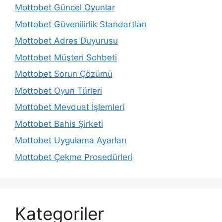
Mottobet Güncel Oyunlar
Mottobet Güvenilirlik Standartları
Mottobet Adres Duyurusu
Mottobet Müşteri Sohbeti
Mottobet Sorun Çözümü
Mottobet Oyun Türleri
Mottobet Mevduat İşlemleri
Mottobet Bahis Şirketi
Mottobet Uygulama Ayarları
Mottobet Çekme Prosedürleri
Kategoriler