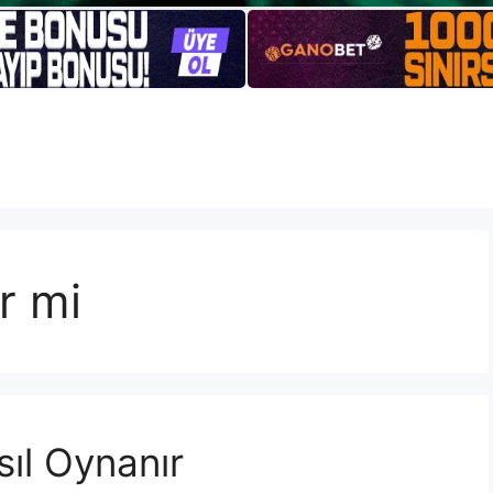
r mi
ıl Oynanır