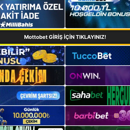
Mottobet GİRİŞ İÇİN TIKLAYINIZ!