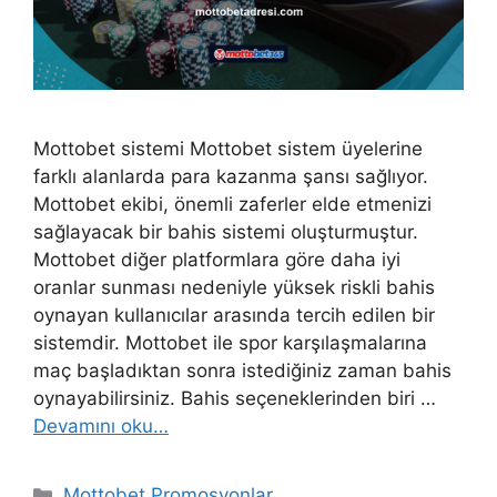
Mottobet sistemi Mottobet sistem üyelerine
farklı alanlarda para kazanma şansı sağlıyor.
Mottobet ekibi, önemli zaferler elde etmenizi
sağlayacak bir bahis sistemi oluşturmuştur.
Mottobet diğer platformlara göre daha iyi
oranlar sunması nedeniyle yüksek riskli bahis
oynayan kullanıcılar arasında tercih edilen bir
sistemdir. Mottobet ile spor karşılaşmalarına
maç başladıktan sonra istediğiniz zaman bahis
oynayabilirsiniz. Bahis seçeneklerinden biri …
Devamını oku…
Kategoriler
Mottobet Promosyonlar