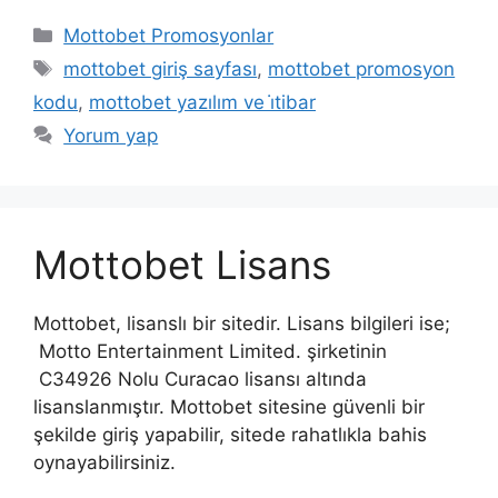
Kategoriler
Mottobet Promosyonlar
Etiketler
mottobet giriş sayfası
,
mottobet promosyon
kodu
,
mottobet yazılım ve i̇tibar
Yorum yap
Mottobet Lisans
Mottobet, lisanslı bir sitedir. Lisans bilgileri ise;
Motto Entertainment Limited. şirketinin
C34926 Nolu Curacao lisansı altında
lisanslanmıştır. Mottobet sitesine güvenli bir
şekilde giriş yapabilir, sitede rahatlıkla bahis
oynayabilirsiniz.