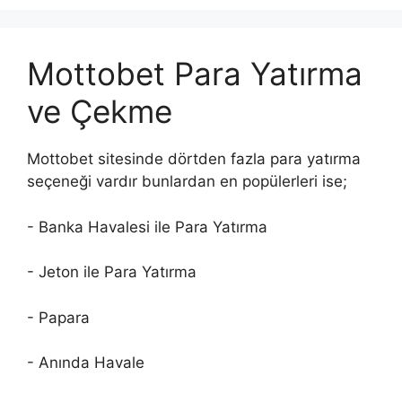
Mottobet Para Yatırma
ve Çekme
Mottobet sitesinde dörtden fazla para yatırma
seçeneği vardır bunlardan en popülerleri ise;
- Banka Havalesi ile Para Yatırma
- Jeton ile Para Yatırma
- Papara
- Anında Havale