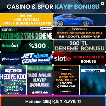
×
Mottobet GİRİŞ İÇİN TIKLAYINIZ!