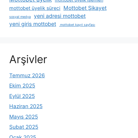
Mottobet Şikayet
mottobet üyelik süreci
yeni adresi mottobet
sosyal medya
yeni giris mottobet
mottobet kayıt sayfası
Arşivler
Temmuz 2026
Ekim 2025
Eylül 2025
Haziran 2025
Mayıs 2025
Şubat 2025
Ocak 2025