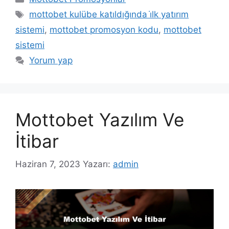
Etiketler
mottobet kulübe katıldığında i̇lk yatırım
sistemi
,
mottobet promosyon kodu
,
mottobet
sistemi
Yorum yap
Mottobet Yazılım Ve
İtibar
Haziran 7, 2023
Yazarı:
admin