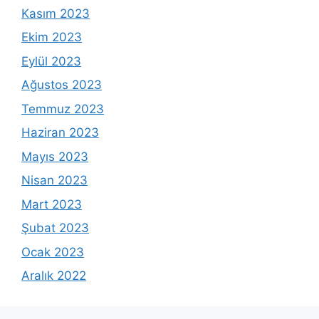
Kasım 2023
Ekim 2023
Eylül 2023
Ağustos 2023
Temmuz 2023
Haziran 2023
Mayıs 2023
Nisan 2023
Mart 2023
Şubat 2023
Ocak 2023
Aralık 2022