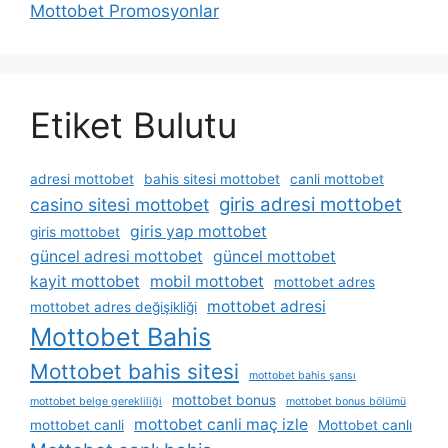
Mottobet Promosyonlar
Etiket Bulutu
adresi mottobet
bahis sitesi mottobet
canli mottobet
giris adresi mottobet
casino sitesi mottobet
giris yap mottobet
giris mottobet
güncel adresi mottobet
güncel mottobet
kayit mottobet
mobil mottobet
mottobet adres
mottobet adresi
mottobet adres değişikliği
Mottobet Bahis
Mottobet bahis sitesi
mottobet bahis şansı
mottobet bonus
mottobet belge gerekliliği
mottobet bonus bölümü
mottobet canli maç izle
mottobet canli
Mottobet canlı