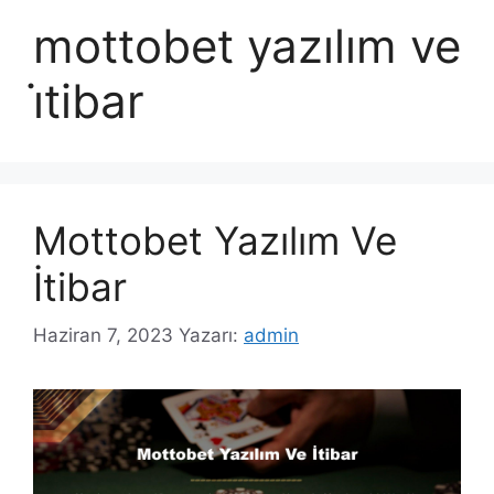
mottobet yazılım ve
i̇tibar
Mottobet Yazılım Ve
İtibar
Haziran 7, 2023
Yazarı:
admin