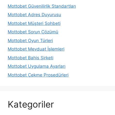
Mottobet Güvenilirlik Standartları
Mottobet Adres Duyurusu
Mottobet Müşteri Sohbeti
Mottobet Sorun Çözümü
Mottobet Oyun Türleri
Mottobet Mevduat İşlemleri
Mottobet Bahis Şirketi
Mottobet Uygulama Ayarları
Mottobet Çekme Prosedürleri
Kategoriler