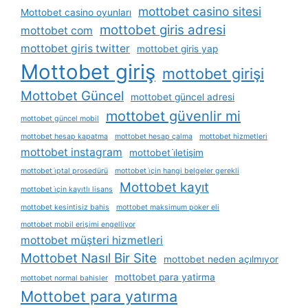
mottobet casino sitesi
Mottobet casino oyunları
mottobet giris adresi
mottobet com
mottobet giris twitter
mottobet giris yap
Mottobet giriş
mottobet girişi
Mottobet Güncel
mottobet güncel adresi
mottobet güvenlir mi
mottobet güncel mobil
mottobet hesap kapatma
mottobet hesap çalma
mottobet hizmetleri
mottobet instagram
mottobet i̇letişim
mottobet i̇ptal prosedürü
mottobet i̇çin hangi belgeler gerekli
Mottobet kayıt
mottobet i̇çin kayıtlı lisans
mottobet kesintisiz bahis
mottobet maksimum poker eli
mottobet mobil erişimi engelliyor
mottobet müşteri hizmetleri
Mottobet Nasıl Bir Site
mottobet neden açılmıyor
mottobet para yatirma
mottobet normal bahisler
Mottobet para yatırma