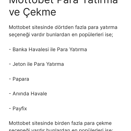
ve Çekme
Mottobet sitesinde dörtden fazla para yatırma
seçeneği vardır bunlardan en popülerleri ise;
- Banka Havalesi ile Para Yatırma
- Jeton ile Para Yatırma
- Papara
- Anında Havale
- Payfix
Mottobet sitesinde birden fazla para çekme
seçeneği vardır bunlardan en popülerleri ise;