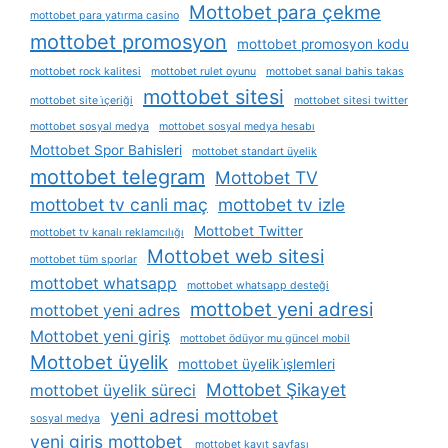
Mottobet para çekme
mottobet para yatırma casino
mottobet promosyon
mottobet promosyon kodu
mottobet rock kalitesi
mottobet rulet oyunu
mottobet sanal bahis takas
mottobet sitesi
mottobet site i̇çeriği
mottobet sitesi twitter
mottobet sosyal medya
mottobet sosyal medya hesabı
Mottobet Spor Bahisleri
mottobet standart üyelik
mottobet telegram
Mottobet TV
mottobet tv canli maç
mottobet tv izle
Mottobet Twitter
mottobet tv kanalı reklamcılığı
Mottobet web sitesi
mottobet tüm sporlar
mottobet whatsapp
mottobet whatsapp desteği
mottobet yeni adresi
mottobet yeni adres
Mottobet yeni giriş
mottobet ödüyor mu güncel mobil
Mottobet üyelik
mottobet üyelik i̇şlemleri
Mottobet Şikayet
mottobet üyelik süreci
yeni adresi mottobet
sosyal medya
yeni giris mottobet
mottobet kayıt sayfası