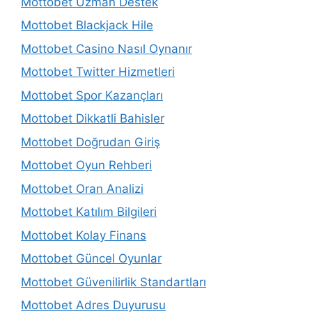
Mottobet Uzman Destek
Mottobet Blackjack Hile
Mottobet Casino Nasıl Oynanır
Mottobet Twitter Hizmetleri
Mottobet Spor Kazançları
Mottobet Dikkatli Bahisler
Mottobet Doğrudan Giriş
Mottobet Oyun Rehberi
Mottobet Oran Analizi
Mottobet Katılım Bilgileri
Mottobet Kolay Finans
Mottobet Güncel Oyunlar
Mottobet Güvenilirlik Standartları
Mottobet Adres Duyurusu