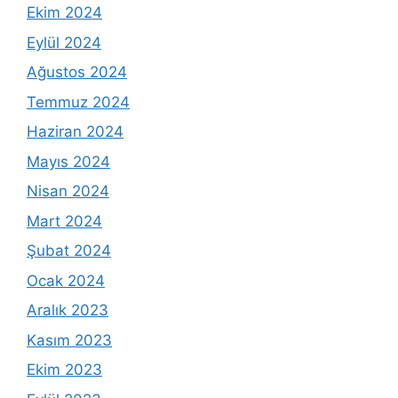
Ekim 2024
Eylül 2024
Ağustos 2024
Temmuz 2024
Haziran 2024
Mayıs 2024
Nisan 2024
Mart 2024
Şubat 2024
Ocak 2024
Aralık 2023
Kasım 2023
Ekim 2023