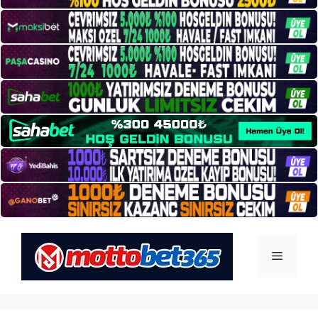
İçeriğe
atla
Menü