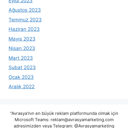
Eylül 2023
Ağustos 2023
Temmuz 2023
Haziran 2023
Mayıs 2023
Nisan 2023
Mart 2023
Şubat 2023
Ocak 2023
Aralık 2022
"Avrasya'nın en büyük reklam platformunda olmak için
Microsoft Teams:
reklam@avrasyamarketing.com
adresimizden veya Telegram: @Avrasyamarketing