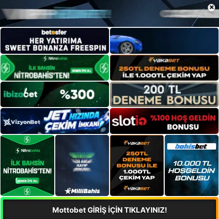
×
Mottobet GİRİŞ İÇİN TIKLAYINIZ!