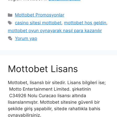
Kategoriler
Mottobet Promosyonlar
Etiketler
casino sitesi mottobet
,
mottobet hoş geldin
,
mottobet oyun oynayarak nasıl para kazanılır
Yorum yap
Mottobet Lisans
Mottobet, lisanslı bir sitedir. Lisans bilgileri ise;
Motto Entertainment Limited. şirketinin
C34926 Nolu Curacao lisansı altında
lisanslanmıştır. Mottobet sitesine güvenli bir
şekilde giriş yapabilir, sitede rahatlıkla bahis
oynayabilirsiniz.