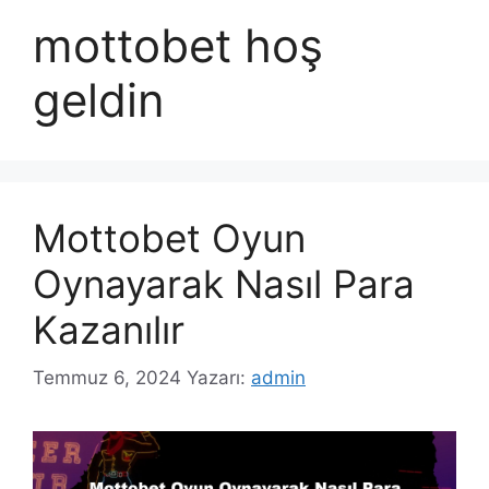
mottobet hoş
geldin
Mottobet Oyun
Oynayarak Nasıl Para
Kazanılır
Temmuz 6, 2024
Yazarı:
admin