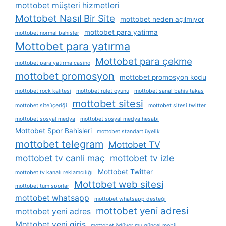
mottobet müşteri hizmetleri
Mottobet Nasıl Bir Site
mottobet neden açılmıyor
mottobet para yatirma
mottobet normal bahisler
Mottobet para yatırma
Mottobet para çekme
mottobet para yatırma casino
mottobet promosyon
mottobet promosyon kodu
mottobet rock kalitesi
mottobet rulet oyunu
mottobet sanal bahis takas
mottobet sitesi
mottobet site i̇çeriği
mottobet sitesi twitter
mottobet sosyal medya
mottobet sosyal medya hesabı
Mottobet Spor Bahisleri
mottobet standart üyelik
mottobet telegram
Mottobet TV
mottobet tv canli maç
mottobet tv izle
Mottobet Twitter
mottobet tv kanalı reklamcılığı
Mottobet web sitesi
mottobet tüm sporlar
mottobet whatsapp
mottobet whatsapp desteği
mottobet yeni adresi
mottobet yeni adres
Mottobet yeni giriş
mottobet ödüyor mu güncel mobil