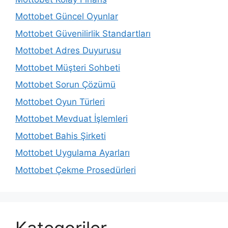
Mottobet Güncel Oyunlar
Mottobet Güvenilirlik Standartları
Mottobet Adres Duyurusu
Mottobet Müşteri Sohbeti
Mottobet Sorun Çözümü
Mottobet Oyun Türleri
Mottobet Mevduat İşlemleri
Mottobet Bahis Şirketi
Mottobet Uygulama Ayarları
Mottobet Çekme Prosedürleri
Kategoriler