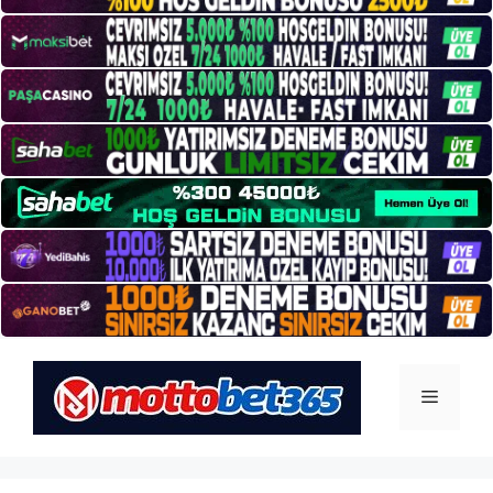
İçeriğe
atla
Menü