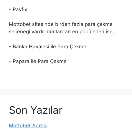
- Payfix
Mottobet sitesinde birden fazla para çekme
seçeneği vardır bunlardan en popülerleri ise;
- Banka Havalesi ile Para Çekme
- Papara ile Para Çekme
Son Yazılar
Mottobet Adresi