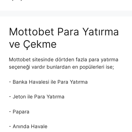
Mottobet Para Yatırma
ve Çekme
Mottobet sitesinde dörtden fazla para yatırma
seçeneği vardır bunlardan en popülerleri ise;
- Banka Havalesi ile Para Yatırma
- Jeton ile Para Yatırma
- Papara
- Anında Havale