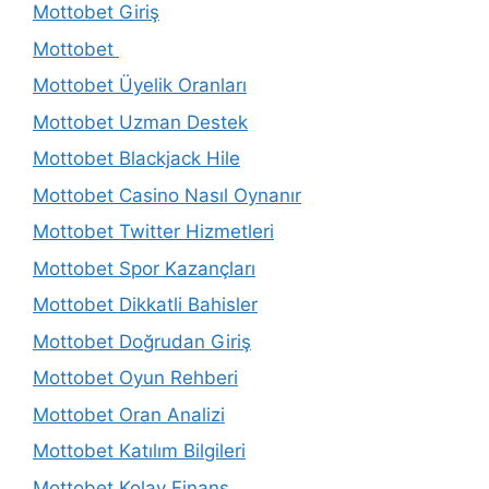
Mottobet Giriş
Mottobet
Mottobet Üyelik Oranları
Mottobet Uzman Destek
Mottobet Blackjack Hile
Mottobet Casino Nasıl Oynanır
Mottobet Twitter Hizmetleri
Mottobet Spor Kazançları
Mottobet Dikkatli Bahisler
Mottobet Doğrudan Giriş
Mottobet Oyun Rehberi
Mottobet Oran Analizi
Mottobet Katılım Bilgileri
Mottobet Kolay Finans