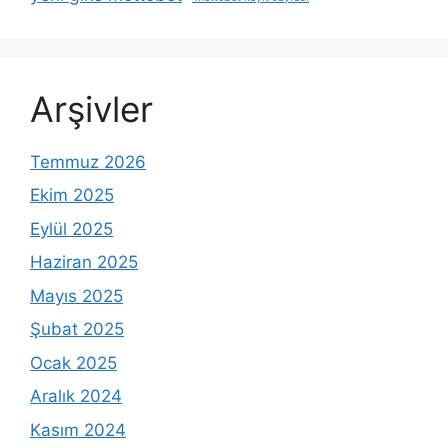
Arşivler
Temmuz 2026
Ekim 2025
Eylül 2025
Haziran 2025
Mayıs 2025
Şubat 2025
Ocak 2025
Aralık 2024
Kasım 2024