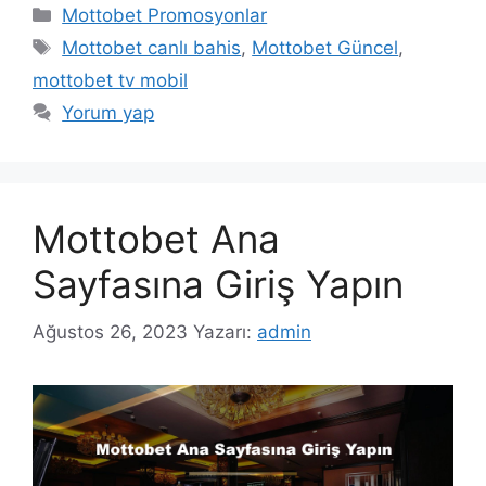
Kategoriler
Mottobet Promosyonlar
Etiketler
Mottobet canlı bahis
,
Mottobet Güncel
,
mottobet tv mobil
Yorum yap
Mottobet Ana
Sayfasına Giriş Yapın
Ağustos 26, 2023
Yazarı:
admin