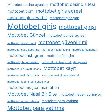
mottobet casino sitesi
Mottobet casino oyunları
mottobet giris adresi
mottobet com
mottobet giris twitter
mottobet giris yap
Mottobet giriş
mottobet girişi
Mottobet Güncel
mottobet güncel adresi
mottobet güvenlir mi
mottobet güncel mobil
mottobet hesap kapatma
mottobet hesap çalma
mottobet hizmetleri
mottobet instagram
mottobet i̇letişim
mottobet i̇ptal prosedürü
mottobet i̇çin hangi belgeler gerekli
Mottobet kayıt
mottobet i̇çin kayıtlı lisans
mottobet kesintisiz bahis
mottobet maksimum poker eli
mottobet mobil erişimi engelliyor
mottobet müşteri hizmetleri
Mottobet Nasıl Bir Site
mottobet neden açılmıyor
mottobet para yatirma
mottobet normal bahisler
Mottobet para yatırma