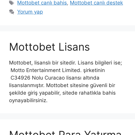
Etiketler
Mottobet canlı bahis
,
Mottobet canlı destek
Yorum yap
Mottobet Lisans
Mottobet, lisanslı bir sitedir. Lisans bilgileri ise;
Motto Entertainment Limited. şirketinin
C34926 Nolu Curacao lisansı altında
lisanslanmıştır. Mottobet sitesine güvenli bir
şekilde giriş yapabilir, sitede rahatlıkla bahis
oynayabilirsiniz.
Mottobet Para Yatırma