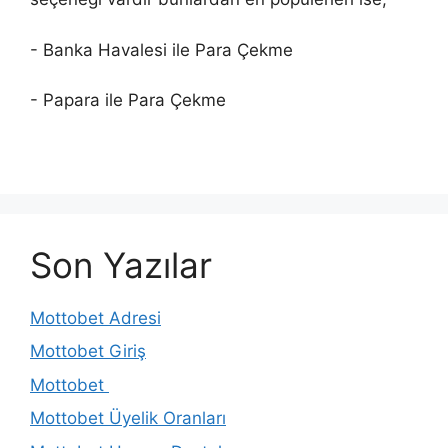
- Banka Havalesi ile Para Çekme
- Papara ile Para Çekme
Son Yazılar
Mottobet Adresi
Mottobet Giriş
Mottobet
Mottobet Üyelik Oranları