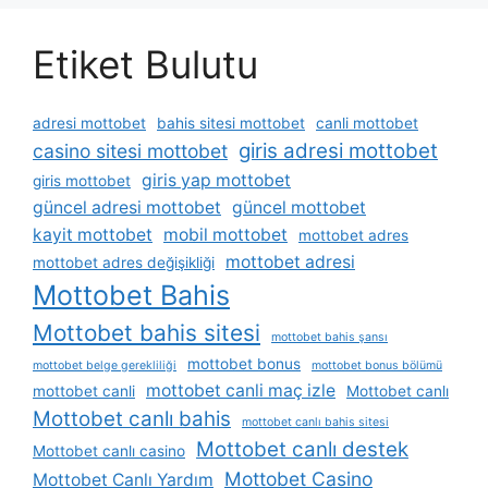
Etiket Bulutu
adresi mottobet
bahis sitesi mottobet
canli mottobet
giris adresi mottobet
casino sitesi mottobet
giris yap mottobet
giris mottobet
güncel adresi mottobet
güncel mottobet
kayit mottobet
mobil mottobet
mottobet adres
mottobet adresi
mottobet adres değişikliği
Mottobet Bahis
Mottobet bahis sitesi
mottobet bahis şansı
mottobet bonus
mottobet belge gerekliliği
mottobet bonus bölümü
mottobet canli maç izle
mottobet canli
Mottobet canlı
Mottobet canlı bahis
mottobet canlı bahis sitesi
Mottobet canlı destek
Mottobet canlı casino
Mottobet Casino
Mottobet Canlı Yardım