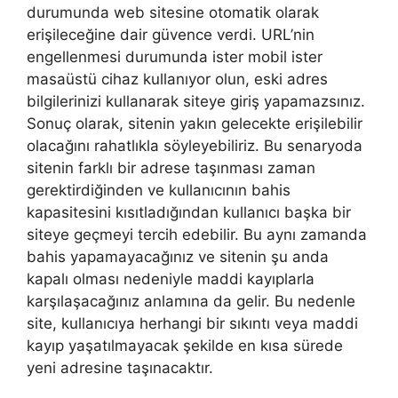
durumunda web sitesine otomatik olarak
erişileceğine dair güvence verdi. URL’nin
engellenmesi durumunda ister mobil ister
masaüstü cihaz kullanıyor olun, eski adres
bilgilerinizi kullanarak siteye giriş yapamazsınız.
Sonuç olarak, sitenin yakın gelecekte erişilebilir
olacağını rahatlıkla söyleyebiliriz. Bu senaryoda
sitenin farklı bir adrese taşınması zaman
gerektirdiğinden ve kullanıcının bahis
kapasitesini kısıtladığından kullanıcı başka bir
siteye geçmeyi tercih edebilir. Bu aynı zamanda
bahis yapamayacağınız ve sitenin şu anda
kapalı olması nedeniyle maddi kayıplarla
karşılaşacağınız anlamına da gelir. Bu nedenle
site, kullanıcıya herhangi bir sıkıntı veya maddi
kayıp yaşatılmayacak şekilde en kısa sürede
yeni adresine taşınacaktır.