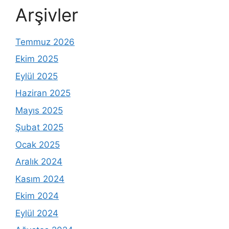
Arşivler
Temmuz 2026
Ekim 2025
Eylül 2025
Haziran 2025
Mayıs 2025
Şubat 2025
Ocak 2025
Aralık 2024
Kasım 2024
Ekim 2024
Eylül 2024