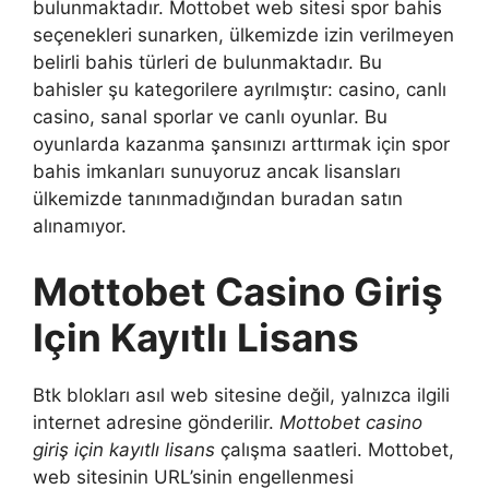
bulunmaktadır. Mottobet web sitesi spor bahis
seçenekleri sunarken, ülkemizde izin verilmeyen
belirli bahis türleri de bulunmaktadır. Bu
bahisler şu kategorilere ayrılmıştır: casino, canlı
casino, sanal sporlar ve canlı oyunlar. Bu
oyunlarda kazanma şansınızı arttırmak için spor
bahis imkanları sunuyoruz ancak lisansları
ülkemizde tanınmadığından buradan satın
alınamıyor.
Mottobet Casino Giriş
Için Kayıtlı Lisans
Btk blokları asıl web sitesine değil, yalnızca ilgili
internet adresine gönderilir.
Mottobet casino
giriş için kayıtlı lisans
çalışma saatleri. Mottobet,
web sitesinin URL’sinin engellenmesi