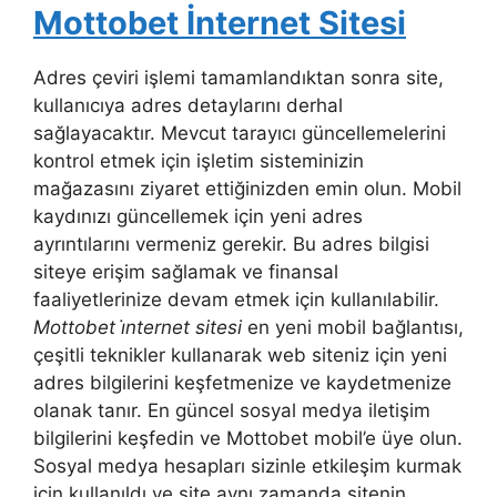
Mottobet İnternet Sitesi
Adres çeviri işlemi tamamlandıktan sonra site,
kullanıcıya adres detaylarını derhal
sağlayacaktır. Mevcut tarayıcı güncellemelerini
kontrol etmek için işletim sisteminizin
mağazasını ziyaret ettiğinizden emin olun. Mobil
kaydınızı güncellemek için yeni adres
ayrıntılarını vermeniz gerekir. Bu adres bilgisi
siteye erişim sağlamak ve finansal
faaliyetlerinize devam etmek için kullanılabilir.
Mottobet i̇nternet sitesi
en yeni mobil bağlantısı,
çeşitli teknikler kullanarak web siteniz için yeni
adres bilgilerini keşfetmenize ve kaydetmenize
olanak tanır. En güncel sosyal medya iletişim
bilgilerini keşfedin ve Mottobet mobil’e üye olun.
Sosyal medya hesapları sizinle etkileşim kurmak
için kullanıldı ve site aynı zamanda sitenin