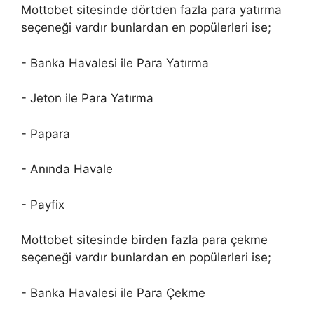
Mottobet sitesinde dörtden fazla para yatırma
seçeneği vardır bunlardan en popülerleri ise;
- Banka Havalesi ile Para Yatırma
- Jeton ile Para Yatırma
- Papara
- Anında Havale
- Payfix
Mottobet sitesinde birden fazla para çekme
seçeneği vardır bunlardan en popülerleri ise;
- Banka Havalesi ile Para Çekme