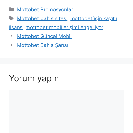
Kategoriler
Mottobet Promosyonlar
Etiketler
Mottobet bahis sitesi
,
mottobet i̇çin kayıtlı
lisans
,
mottobet mobil erişimi engelliyor
Mottobet Güncel Mobil
Mottobet Bahis Şansı
Yorum yapın
Yorum