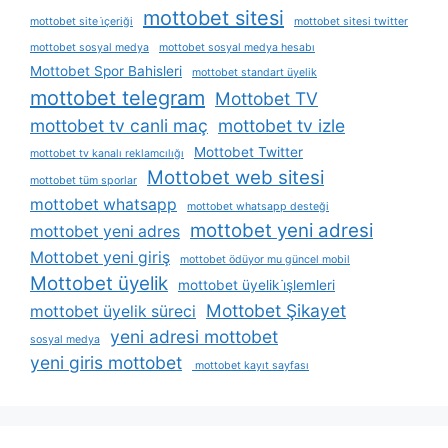
mottobet sitesi
mottobet site i̇çeriği
mottobet sitesi twitter
mottobet sosyal medya
mottobet sosyal medya hesabı
Mottobet Spor Bahisleri
mottobet standart üyelik
mottobet telegram
Mottobet TV
mottobet tv canli maç
mottobet tv izle
Mottobet Twitter
mottobet tv kanalı reklamcılığı
Mottobet web sitesi
mottobet tüm sporlar
mottobet whatsapp
mottobet whatsapp desteği
mottobet yeni adresi
mottobet yeni adres
Mottobet yeni giriş
mottobet ödüyor mu güncel mobil
Mottobet üyelik
mottobet üyelik i̇şlemleri
Mottobet Şikayet
mottobet üyelik süreci
yeni adresi mottobet
sosyal medya
yeni giris mottobet
mottobet kayıt sayfası