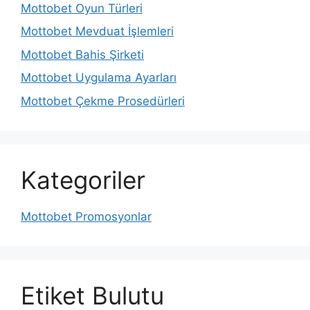
Mottobet Oyun Türleri
Mottobet Mevduat İşlemleri
Mottobet Bahis Şirketi
Mottobet Uygulama Ayarları
Mottobet Çekme Prosedürleri
Kategoriler
Mottobet Promosyonlar
Etiket Bulutu