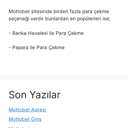
Mottobet sitesinde birden fazla para çekme
seçeneği vardır bunlardan en popülerleri ise;
- Banka Havalesi ile Para Çekme
- Papara ile Para Çekme
Son Yazılar
Mottobet Adresi
Mottobet Giriş