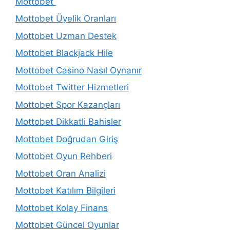
Mottobet
Mottobet Üyelik Oranları
Mottobet Uzman Destek
Mottobet Blackjack Hile
Mottobet Casino Nasıl Oynanır
Mottobet Twitter Hizmetleri
Mottobet Spor Kazançları
Mottobet Dikkatli Bahisler
Mottobet Doğrudan Giriş
Mottobet Oyun Rehberi
Mottobet Oran Analizi
Mottobet Katılım Bilgileri
Mottobet Kolay Finans
Mottobet Güncel Oyunlar