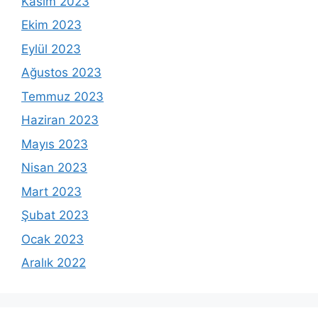
Kasım 2023
Ekim 2023
Eylül 2023
Ağustos 2023
Temmuz 2023
Haziran 2023
Mayıs 2023
Nisan 2023
Mart 2023
Şubat 2023
Ocak 2023
Aralık 2022