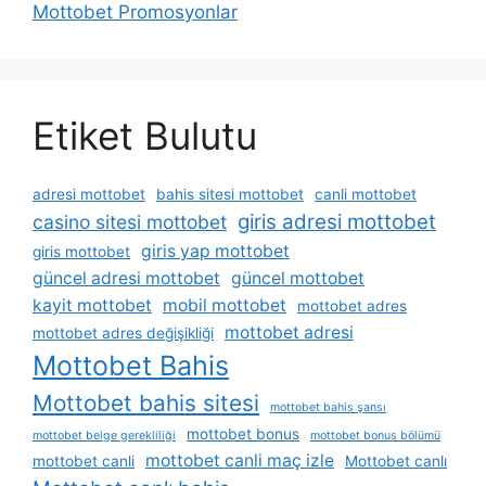
Mottobet Promosyonlar
Etiket Bulutu
adresi mottobet
bahis sitesi mottobet
canli mottobet
giris adresi mottobet
casino sitesi mottobet
giris yap mottobet
giris mottobet
güncel adresi mottobet
güncel mottobet
kayit mottobet
mobil mottobet
mottobet adres
mottobet adresi
mottobet adres değişikliği
Mottobet Bahis
Mottobet bahis sitesi
mottobet bahis şansı
mottobet bonus
mottobet belge gerekliliği
mottobet bonus bölümü
mottobet canli maç izle
mottobet canli
Mottobet canlı