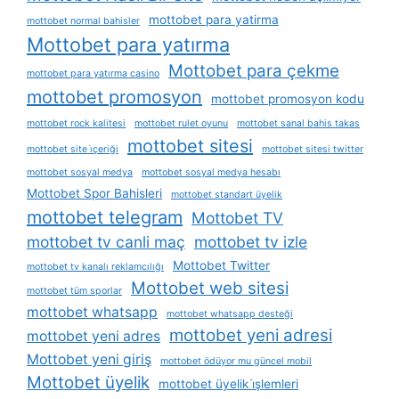
mottobet para yatirma
mottobet normal bahisler
Mottobet para yatırma
Mottobet para çekme
mottobet para yatırma casino
mottobet promosyon
mottobet promosyon kodu
mottobet rock kalitesi
mottobet rulet oyunu
mottobet sanal bahis takas
mottobet sitesi
mottobet site i̇çeriği
mottobet sitesi twitter
mottobet sosyal medya
mottobet sosyal medya hesabı
Mottobet Spor Bahisleri
mottobet standart üyelik
mottobet telegram
Mottobet TV
mottobet tv canli maç
mottobet tv izle
Mottobet Twitter
mottobet tv kanalı reklamcılığı
Mottobet web sitesi
mottobet tüm sporlar
mottobet whatsapp
mottobet whatsapp desteği
mottobet yeni adresi
mottobet yeni adres
Mottobet yeni giriş
mottobet ödüyor mu güncel mobil
Mottobet üyelik
mottobet üyelik i̇şlemleri