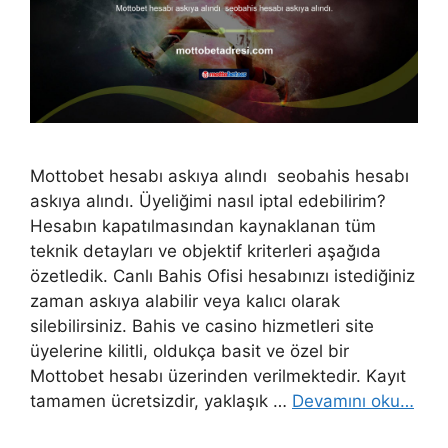
Mottobet hesabı askıya alındı seobahis hesabı
askıya alındı. Üyeliğimi nasıl iptal edebilirim?
Hesabın kapatılmasından kaynaklanan tüm
teknik detayları ve objektif kriterleri aşağıda
özetledik. Canlı Bahis Ofisi hesabınızı istediğiniz
zaman askıya alabilir veya kalıcı olarak
silebilirsiniz. Bahis ve casino hizmetleri site
üyelerine kilitli, oldukça basit ve özel bir
Mottobet hesabı üzerinden verilmektedir. Kayıt
tamamen ücretsizdir, yaklaşık …
Devamını oku…