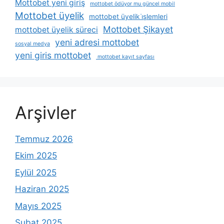
Mottobet yeni giriş
mottobet ödüyor mu güncel mobil
Mottobet üyelik
mottobet üyelik i̇şlemleri
Mottobet Şikayet
mottobet üyelik süreci
yeni adresi mottobet
sosyal medya
yeni giris mottobet
mottobet kayıt sayfası
Arşivler
Temmuz 2026
Ekim 2025
Eylül 2025
Haziran 2025
Mayıs 2025
Şubat 2025