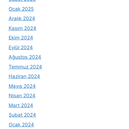
Ocak 2025
Aralık 2024
Kasım 2024
Ekim 2024
Eylül 2024
Ağustos 2024
Temmuz 2024
Haziran 2024
Mayıs 2024
Nisan 2024
Mart 2024
Şubat 2024
Ocak 2024