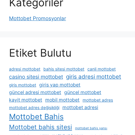
Kategoriler
Mottobet Promosyonlar
Etiket Bulutu
adresi mottobet
bahis sitesi mottobet
canli mottobet
giris adresi mottobet
casino sitesi mottobet
giris yap mottobet
giris mottobet
güncel adresi mottobet
güncel mottobet
kayit mottobet
mobil mottobet
mottobet adres
mottobet adresi
mottobet adres değişikliği
Mottobet Bahis
Mottobet bahis sitesi
mottobet bahis şansı