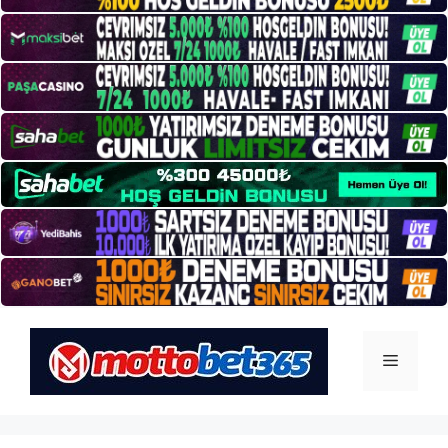
İçeriğe
atla
Menü