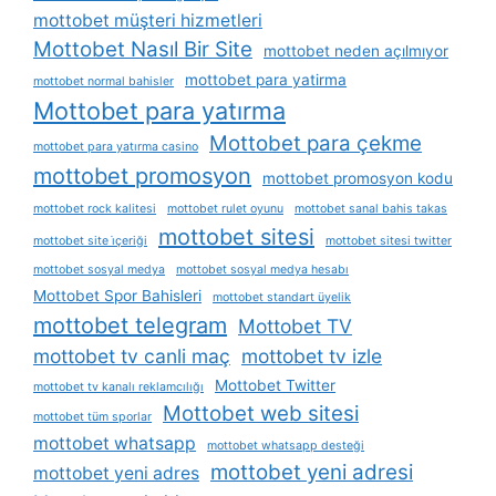
mottobet müşteri hizmetleri
Mottobet Nasıl Bir Site
mottobet neden açılmıyor
mottobet para yatirma
mottobet normal bahisler
Mottobet para yatırma
Mottobet para çekme
mottobet para yatırma casino
mottobet promosyon
mottobet promosyon kodu
mottobet rock kalitesi
mottobet rulet oyunu
mottobet sanal bahis takas
mottobet sitesi
mottobet site i̇çeriği
mottobet sitesi twitter
mottobet sosyal medya
mottobet sosyal medya hesabı
Mottobet Spor Bahisleri
mottobet standart üyelik
mottobet telegram
Mottobet TV
mottobet tv canli maç
mottobet tv izle
Mottobet Twitter
mottobet tv kanalı reklamcılığı
Mottobet web sitesi
mottobet tüm sporlar
mottobet whatsapp
mottobet whatsapp desteği
mottobet yeni adresi
mottobet yeni adres