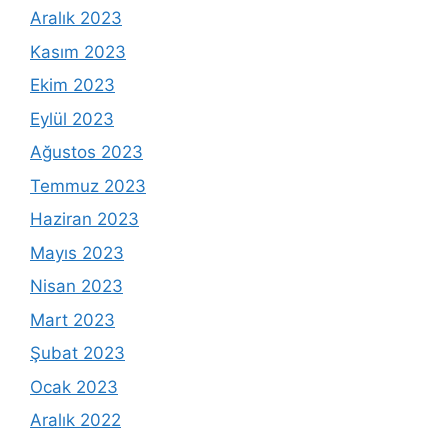
Aralık 2023
Kasım 2023
Ekim 2023
Eylül 2023
Ağustos 2023
Temmuz 2023
Haziran 2023
Mayıs 2023
Nisan 2023
Mart 2023
Şubat 2023
Ocak 2023
Aralık 2022