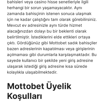
bahisleri veya casino hisse senetleriyle ilgili
herhangi bir sorun yaşamayacaktır. Aynı
zamanda bahisçinin istenen sonuca ulaşmak
için ne kadar çalıştığını tam olarak görebilirsiniz.
Mevcut ev adresinizle aynı türde hizmet
alacağınızdan dolayı bu bir beklenti olarak
belirtilmiştir. İstediklerini elde ettikleri ortaya
çıktı. Gördüğünüz gibi Mottobet sadık bahisçiler
bazen adreslerinin kapatılması veya girişlerinin
açılmaması gibi durumlarla karşılaşmaktadır. Bu
sayede kullanıcı bir şekilde yeni giriş adresine
ulaşarak istediği giriş adresine kısa sürede
kolaylıkla ulaşabilmektedir.
Mottobet Üyelik
Koşulları