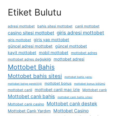
Etiket Bulutu
adresi mottobet
bahis sitesi mottobet
canli mottobet
giris adresi mottobet
casino sitesi mottobet
giris yap mottobet
giris mottobet
güncel adresi mottobet
güncel mottobet
kayit mottobet
mobil mottobet
mottobet adres
mottobet adresi
mottobet adres değişikliği
Mottobet Bahis
Mottobet bahis sitesi
mottobet bahis şansı
mottobet bonus
mottobet belge gerekliliği
mottobet bonus bölümü
mottobet canli maç izle
mottobet canli
Mottobet canlı
Mottobet canlı bahis
mottobet canlı bahis sitesi
Mottobet canlı destek
Mottobet canlı casino
Mottobet Casino
Mottobet Canlı Yardım