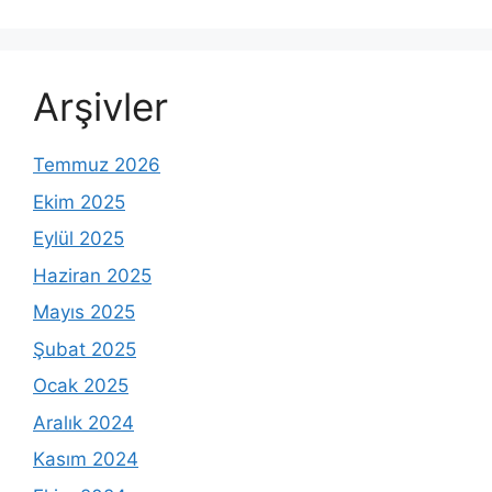
Arşivler
Temmuz 2026
Ekim 2025
Eylül 2025
Haziran 2025
Mayıs 2025
Şubat 2025
Ocak 2025
Aralık 2024
Kasım 2024