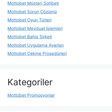
Mottobet Müşteri Sohbeti
Mottobet Sorun Çözümü
Mottobet Oyun Türleri
Mottobet Mevduat İşlemleri
Mottobet Bahis Şirketi
Mottobet Uygulama Ayarları
Mottobet Çekme Prosedürleri
Kategoriler
Mottobet Promosyonlar