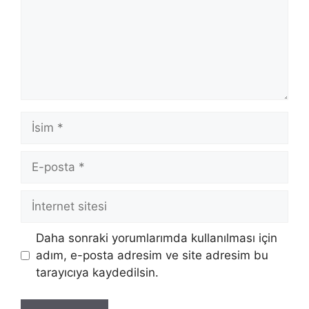
İsim
E-
posta
İnternet
sitesi
Daha sonraki yorumlarımda kullanılması için
adım, e-posta adresim ve site adresim bu
tarayıcıya kaydedilsin.