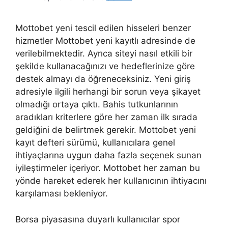
Mottobet yeni tescil edilen hisseleri benzer
hizmetler Mottobet yeni kayıtlı adresinde de
verilebilmektedir. Ayrıca siteyi nasıl etkili bir
şekilde kullanacağınızı ve hedeflerinize göre
destek almayı da öğreneceksiniz. Yeni giriş
adresiyle ilgili herhangi bir sorun veya şikayet
olmadığı ortaya çıktı. Bahis tutkunlarının
aradıkları kriterlere göre her zaman ilk sırada
geldiğini de belirtmek gerekir. Mottobet yeni
kayıt defteri sürümü, kullanıcılara genel
ihtiyaçlarına uygun daha fazla seçenek sunan
iyileştirmeler içeriyor. Mottobet her zaman bu
yönde hareket ederek her kullanıcının ihtiyacını
karşılaması bekleniyor.
Borsa piyasasına duyarlı kullanıcılar spor