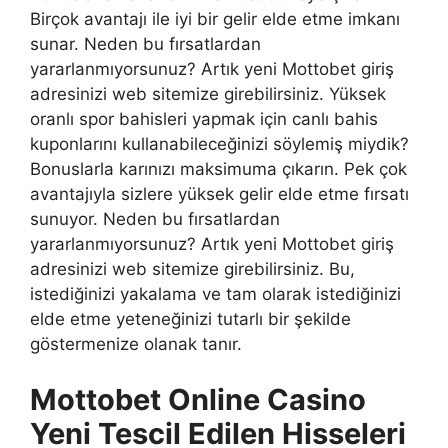
Birçok avantajı ile iyi bir gelir elde etme imkanı
sunar. Neden bu fırsatlardan
yararlanmıyorsunuz? Artık yeni Mottobet giriş
adresinizi web sitemize girebilirsiniz. Yüksek
oranlı spor bahisleri yapmak için canlı bahis
kuponlarını kullanabileceğinizi söylemiş miydik?
Bonuslarla karınızı maksimuma çıkarın. Pek çok
avantajıyla sizlere yüksek gelir elde etme fırsatı
sunuyor. Neden bu fırsatlardan
yararlanmıyorsunuz? Artık yeni Mottobet giriş
adresinizi web sitemize girebilirsiniz. Bu,
istediğinizi yakalama ve tam olarak istediğinizi
elde etme yeteneğinizi tutarlı bir şekilde
göstermenize olanak tanır.
Mottobet Online Casino
Yeni Tescil Edilen Hisseleri