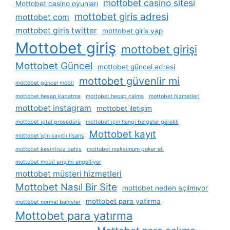
mottobet casino sitesi
Mottobet casino oyunları
mottobet giris adresi
mottobet com
mottobet giris twitter
mottobet giris yap
Mottobet giriş
mottobet girişi
Mottobet Güncel
mottobet güncel adresi
mottobet güvenlir mi
mottobet güncel mobil
mottobet hesap kapatma
mottobet hesap çalma
mottobet hizmetleri
mottobet instagram
mottobet i̇letişim
mottobet i̇ptal prosedürü
mottobet i̇çin hangi belgeler gerekli
Mottobet kayıt
mottobet i̇çin kayıtlı lisans
mottobet kesintisiz bahis
mottobet maksimum poker eli
mottobet mobil erişimi engelliyor
mottobet müşteri hizmetleri
Mottobet Nasıl Bir Site
mottobet neden açılmıyor
mottobet para yatirma
mottobet normal bahisler
Mottobet para yatırma