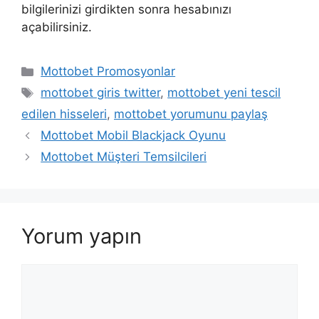
bilgilerinizi girdikten sonra hesabınızı
açabilirsiniz.
Kategoriler
Mottobet Promosyonlar
Etiketler
mottobet giris twitter
,
mottobet yeni tescil
edilen hisseleri
,
mottobet yorumunu paylaş
Mottobet Mobil Blackjack Oyunu
Mottobet Müşteri Temsilcileri
Yorum yapın
Yorum