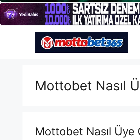
İçeriğe
atla
Mottobet Nasıl 
Mottobet Nasıl Üye