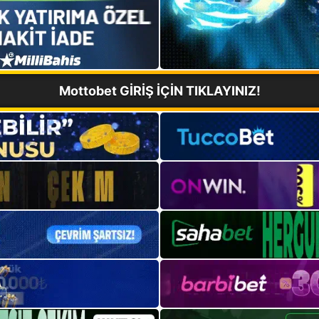
Mottobet GİRİŞ İÇİN TIKLAYINIZ!