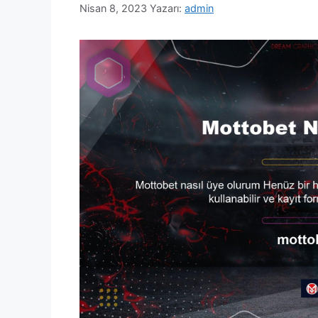
Nisan 8, 2023
Yazarı:
admin