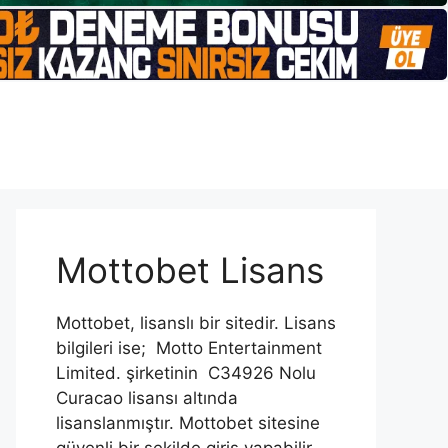
Mottobet Lisans
Mottobet, lisanslı bir sitedir. Lisans
bilgileri ise; Motto Entertainment
Limited. şirketinin C34926 Nolu
Curacao lisansı altında
lisanslanmıştır. Mottobet sitesine