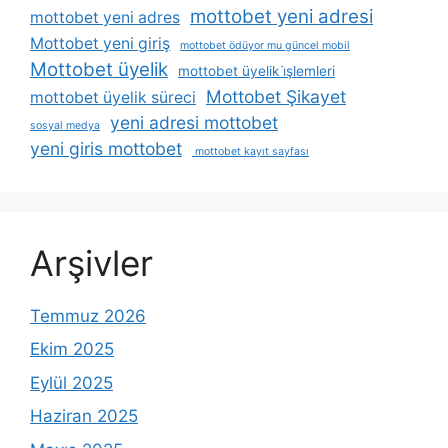
mottobet yeni adresi
mottobet yeni adres
Mottobet yeni giriş
mottobet ödüyor mu güncel mobil
Mottobet üyelik
mottobet üyelik i̇şlemleri
Mottobet Şikayet
mottobet üyelik süreci
yeni adresi mottobet
sosyal medya
yeni giris mottobet
mottobet kayıt sayfası
Arşivler
Temmuz 2026
Ekim 2025
Eylül 2025
Haziran 2025