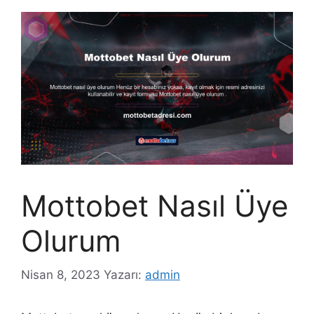
Mottobet Nasıl Üye
Olurum
Nisan 8, 2023
Yazarı:
admin