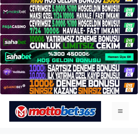
İçeriğe
atla
Menü