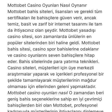
Mottobet Casino Oyunları Nasıl Oynanır
Mottobet bahis siteleri, lisansları ve gerekli tüm
sertifikaları ile bahisçilere güven verir, ancak
temiz, basit ve zarif bir internet tasarımı ile tam
da ihtiyacınız olan şeydir. Mottobet yasadışı
casino sitesi, son zamanlarda ünlülerin en
popüler sitelerinden biri haline geldi. Mottobet
bahis sitesi, casino spor bahislerine odaklanır
ve casino oyunlarını seven bahisçilere hitap
eder. Bahis sitelerinde para yatırma teknikleri.
Casino siteleri, müşterileri için üye merkezli
araştırmalar yaparak ve içerikleri profesyonel bir
şekilde tamamlayarak müşterilerinin mağdur
olmaması için ellerinden geleni yapmaktadır.
Mottobet casino oyunları nasıl
O zamandan beri
geniş bahis seçeneklerine sahip en iyi çevrimiçi
bahisçilerden biri olan Mottobet, profesyonel
kadrosuyla müşterilerinin ihtiyaçlarını dinlemeye