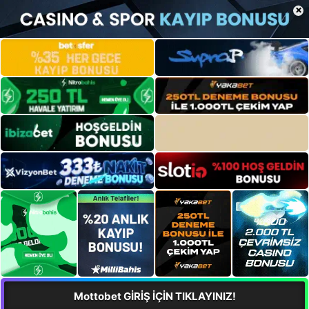
×
Mottobet GİRİŞ İÇİN TIKLAYINIZ!