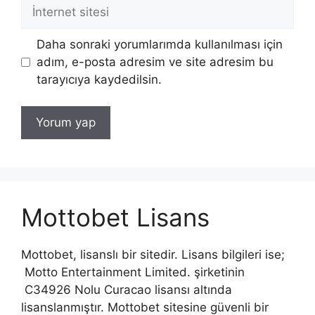
İnternet
sitesi
Daha sonraki yorumlarımda kullanılması için
adım, e-posta adresim ve site adresim bu
tarayıcıya kaydedilsin.
Mottobet Lisans
Mottobet, lisanslı bir sitedir. Lisans bilgileri ise;
Motto Entertainment Limited. şirketinin
C34926 Nolu Curacao lisansı altında
lisanslanmıştır. Mottobet sitesine güvenli bir