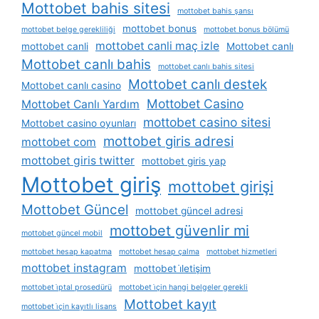
Mottobet bahis sitesi
mottobet bahis şansı
mottobet bonus
mottobet belge gerekliliği
mottobet bonus bölümü
mottobet canli maç izle
mottobet canli
Mottobet canlı
Mottobet canlı bahis
mottobet canlı bahis sitesi
Mottobet canlı destek
Mottobet canlı casino
Mottobet Casino
Mottobet Canlı Yardım
mottobet casino sitesi
Mottobet casino oyunları
mottobet giris adresi
mottobet com
mottobet giris twitter
mottobet giris yap
Mottobet giriş
mottobet girişi
Mottobet Güncel
mottobet güncel adresi
mottobet güvenlir mi
mottobet güncel mobil
mottobet hesap kapatma
mottobet hesap çalma
mottobet hizmetleri
mottobet instagram
mottobet i̇letişim
mottobet i̇ptal prosedürü
mottobet i̇çin hangi belgeler gerekli
Mottobet kayıt
mottobet i̇çin kayıtlı lisans