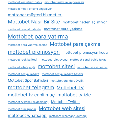
mottobet kesintisiz bahis
mottobet maksimum poker eli
mottobet mobil erişimi engelliyor
mottobet müşteri hizmetleri
Mottobet Nasıl Bir Site
mottobet neden açılmıyor
mottobet para yatirma
mottobet normal bahisler
Mottobet para yatırma
Mottobet para çekme
mottobet para yatırma casino
mottobet promosyon
mottobet promosyon kodu
mottobet rock kalitesi
mottobet rulet oyunu
mottobet sanal bahis takas
mottobet sitesi
mottobet site i̇çeriği
mottobet sitesi twitter
mottobet sosyal medya
mottobet sosyal medya hesabı
Mottobet Spor Bahisleri
mottobet standart üyelik
mottobet telegram
Mottobet TV
mottobet tv canli maç
mottobet tv izle
Mottobet Twitter
mottobet tv kanalı reklamcılığı
Mottobet web sitesi
mottobet tüm sporlar
mottobet whatsapp
mottobet whatsapp desteği