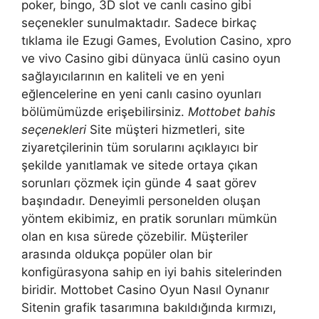
poker, bingo, 3D slot ve canlı casino gibi
seçenekler sunulmaktadır. Sadece birkaç
tıklama ile Ezugi Games, Evolution Casino, xpro
ve vivo Casino gibi dünyaca ünlü casino oyun
sağlayıcılarının en kaliteli ve en yeni
eğlencelerine en yeni canlı casino oyunları
bölümümüzde erişebilirsiniz.
Mottobet bahis
seçenekleri
Site müşteri hizmetleri, site
ziyaretçilerinin tüm sorularını açıklayıcı bir
şekilde yanıtlamak ve sitede ortaya çıkan
sorunları çözmek için günde 4 saat görev
başındadır. Deneyimli personelden oluşan
yöntem ekibimiz, en pratik sorunları mümkün
olan en kısa sürede çözebilir. Müşteriler
arasında oldukça popüler olan bir
konfigürasyona sahip en iyi bahis sitelerinden
biridir. Mottobet Casino Oyun Nasıl Oynanır
Sitenin grafik tasarımına bakıldığında kırmızı,