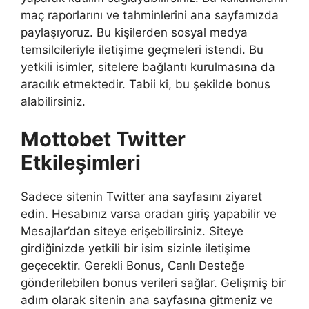
maç raporlarını ve tahminlerini ana sayfamızda
paylaşıyoruz. Bu kişilerden sosyal medya
temsilcileriyle iletişime geçmeleri istendi. Bu
yetkili isimler, sitelere bağlantı kurulmasına da
aracılık etmektedir. Tabii ki, bu şekilde bonus
alabilirsiniz.
Mottobet Twitter
Etkileşimleri
Sadece sitenin Twitter ana sayfasını ziyaret
edin. Hesabınız varsa oradan giriş yapabilir ve
Mesajlar’dan siteye erişebilirsiniz. Siteye
girdiğinizde yetkili bir isim sizinle iletişime
geçecektir. Gerekli Bonus, Canlı Desteğe
gönderilebilen bonus verileri sağlar. Gelişmiş bir
adım olarak sitenin ana sayfasına gitmeniz ve