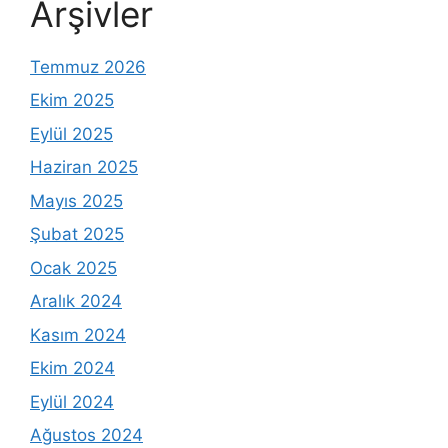
Arşivler
Temmuz 2026
Ekim 2025
Eylül 2025
Haziran 2025
Mayıs 2025
Şubat 2025
Ocak 2025
Aralık 2024
Kasım 2024
Ekim 2024
Eylül 2024
Ağustos 2024