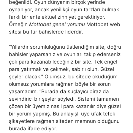
beğenildi. Oyun dünyanın birçok yerinde
oynanıyor, ancak yenilikçi oyun tarzları bulmak
farklı bir entelektüel zihniyet gerektiriyor.
Örneğin
Mottobet genel yorumu
Mottobet web
sitesi bu tür bahislerde liderdir.
“Yıllardır sorumluluğunu üstlendiğim site, doğru
bahisler yaparsanız ve oyunları takip ederseniz
çok para kazanabileceğiniz bir site. Tek engel
para yatırmak ve çekmek, sabırlı olun. Güzel
şeyler olacak.” Olumsuz, bu sitede okuduğum
olumsuz yorumlara rağmen böyle bir sorun
yaşamadım. “Burada da suçlayıcı biraz da
sevindirici bir şeyler söyledi. Sistemi tamamen
çözen bir üyemiz nasıl para kazanılır diye güzel
bir yorum yapmış. Bu anlayışlı üye ufak tefek
şikayetlere rağmen siteden memnun olduğunu
burada ifade ediyor.