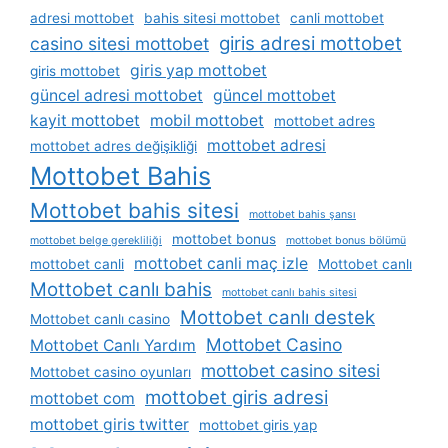
adresi mottobet
bahis sitesi mottobet
canli mottobet
giris adresi mottobet
casino sitesi mottobet
giris yap mottobet
giris mottobet
güncel adresi mottobet
güncel mottobet
kayit mottobet
mobil mottobet
mottobet adres
mottobet adresi
mottobet adres değişikliği
Mottobet Bahis
Mottobet bahis sitesi
mottobet bahis şansı
mottobet bonus
mottobet belge gerekliliği
mottobet bonus bölümü
mottobet canli maç izle
mottobet canli
Mottobet canlı
Mottobet canlı bahis
mottobet canlı bahis sitesi
Mottobet canlı destek
Mottobet canlı casino
Mottobet Casino
Mottobet Canlı Yardım
mottobet casino sitesi
Mottobet casino oyunları
mottobet giris adresi
mottobet com
mottobet giris twitter
mottobet giris yap