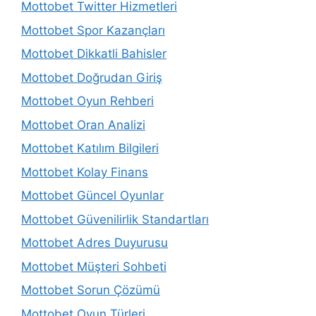
Mottobet Twitter Hizmetleri
Mottobet Spor Kazançları
Mottobet Dikkatli Bahisler
Mottobet Doğrudan Giriş
Mottobet Oyun Rehberi
Mottobet Oran Analizi
Mottobet Katılım Bilgileri
Mottobet Kolay Finans
Mottobet Güncel Oyunlar
Mottobet Güvenilirlik Standartları
Mottobet Adres Duyurusu
Mottobet Müşteri Sohbeti
Mottobet Sorun Çözümü
Mottobet Oyun Türleri