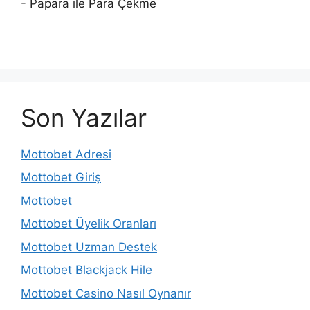
- Papara ile Para Çekme
Son Yazılar
Mottobet Adresi
Mottobet Giriş
Mottobet
Mottobet Üyelik Oranları
Mottobet Uzman Destek
Mottobet Blackjack Hile
Mottobet Casino Nasıl Oynanır