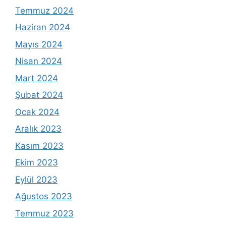
Temmuz 2024
Haziran 2024
Mayıs 2024
Nisan 2024
Mart 2024
Şubat 2024
Ocak 2024
Aralık 2023
Kasım 2023
Ekim 2023
Eylül 2023
Ağustos 2023
Temmuz 2023