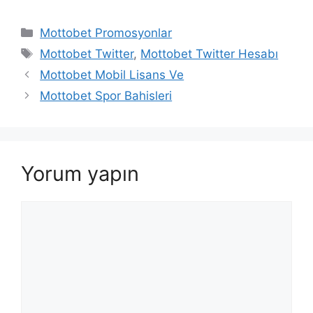
Kategoriler
Mottobet Promosyonlar
Etiketler
Mottobet Twitter
,
Mottobet Twitter Hesabı
Mottobet Mobil Lisans Ve
Mottobet Spor Bahisleri
Yorum yapın
Yorum