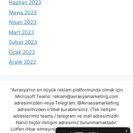
Haziran 2023
Mayıs 2023
Nisan 2023
Mart 2023
Şubat 2023
Ocak 2023
Aralık 2022
"Avrasya'nın en büyük reklam platformunda olmak için
Microsoft Teams:
reklam@avrasyamarketing.com
adresimizden veya Telegram: @Avrasyamarketing
adresimizden irtibat kurabilirsiniz. (Tek iletişim
adreslerimiz teams / telegram ve mail adresimizdir.
Harici hiçbir iletişim adresimiz bulunmamaktadır.
Lütfen itibar etmeyiniz.) Türkiye yasalarına göre 7258