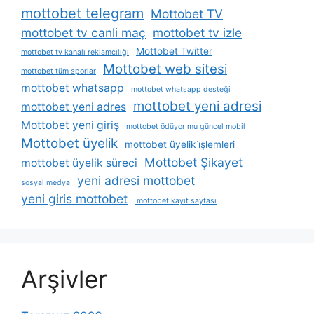
mottobet telegram
Mottobet TV
mottobet tv canli maç
mottobet tv izle
Mottobet Twitter
mottobet tv kanalı reklamcılığı
Mottobet web sitesi
mottobet tüm sporlar
mottobet whatsapp
mottobet whatsapp desteği
mottobet yeni adresi
mottobet yeni adres
Mottobet yeni giriş
mottobet ödüyor mu güncel mobil
Mottobet üyelik
mottobet üyelik i̇şlemleri
Mottobet Şikayet
mottobet üyelik süreci
yeni adresi mottobet
sosyal medya
yeni giris mottobet
mottobet kayıt sayfası
Arşivler