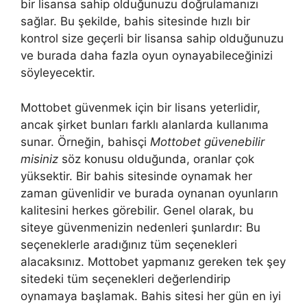
bir lisansa sahip olduğunuzu doğrulamanızı
sağlar. Bu şekilde, bahis sitesinde hızlı bir
kontrol size geçerli bir lisansa sahip olduğunuzu
ve burada daha fazla oyun oynayabileceğinizi
söyleyecektir.
Mottobet güvenmek için bir lisans yeterlidir,
ancak şirket bunları farklı alanlarda kullanıma
sunar. Örneğin, bahisçi
Mottobet güvenebilir
misiniz
söz konusu olduğunda, oranlar çok
yüksektir. Bir bahis sitesinde oynamak her
zaman güvenlidir ve burada oynanan oyunların
kalitesini herkes görebilir. Genel olarak, bu
siteye güvenmenizin nedenleri şunlardır: Bu
seçeneklerle aradığınız tüm seçenekleri
alacaksınız. Mottobet yapmanız gereken tek şey
sitedeki tüm seçenekleri değerlendirip
oynamaya başlamak. Bahis sitesi her gün en iyi