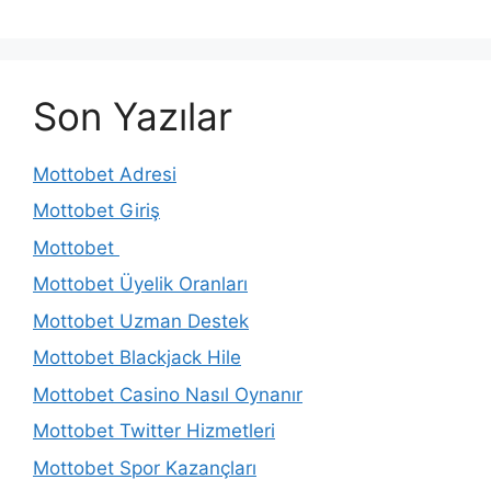
Son Yazılar
Mottobet Adresi
Mottobet Giriş
Mottobet
Mottobet Üyelik Oranları
Mottobet Uzman Destek
Mottobet Blackjack Hile
Mottobet Casino Nasıl Oynanır
Mottobet Twitter Hizmetleri
Mottobet Spor Kazançları