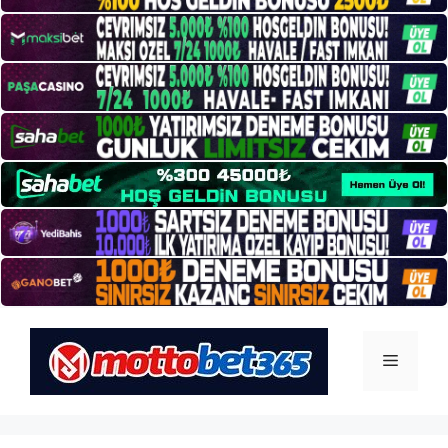
İçeriğe
atla
Menü