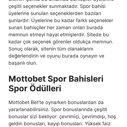
çeşitli seçenekler sunmaktadır. Spor bahisi
üyelerine sunulan seçeneklerden bazıları
şunlardır: Üyelerine bu kadar farklı seçenekler
sunan bahisçiler her zaman onları burada
memnun etmeyi hayal etmişlerdir. Sitede bu
kadar çok seçenek görenler oldukça memnun.
Sonuç olarak, sitenin tüm olanaklarını
değerlendirin ve oyunu burada oynayın ve
başarılı olun.
Mottobet Spor Bahisleri
Spor Ödülleri
Mottobet Bet’te oynarken bonuslardan da
yararlanabilirsiniz. Spor bonuslarında çeşitli
bonuslar sizi bekliyor: çevrimiçi, çevrimdışı, hoş
geldin bonusları, kayıp bonusları. Yüksek faiz