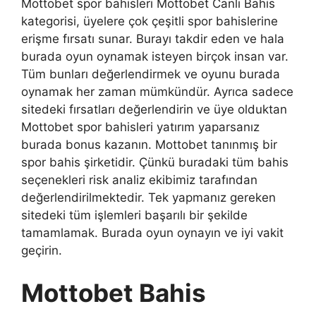
Mottobet spor bahisleri Mottobet Canlı Bahis
kategorisi, üyelere çok çeşitli spor bahislerine
erişme fırsatı sunar. Burayı takdir eden ve hala
burada oyun oynamak isteyen birçok insan var.
Tüm bunları değerlendirmek ve oyunu burada
oynamak her zaman mümkündür. Ayrıca sadece
sitedeki fırsatları değerlendirin ve üye olduktan
Mottobet spor bahisleri yatırım yaparsanız
burada bonus kazanın. Mottobet tanınmış bir
spor bahis şirketidir. Çünkü buradaki tüm bahis
seçenekleri risk analiz ekibimiz tarafından
değerlendirilmektedir. Tek yapmanız gereken
sitedeki tüm işlemleri başarılı bir şekilde
tamamlamak. Burada oyun oynayın ve iyi vakit
geçirin.
Mottobet Bahis