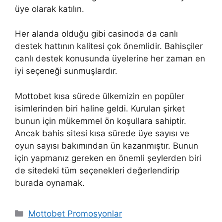
üye olarak katılın.
Her alanda olduğu gibi casinoda da canlı
destek hattının kalitesi çok önemlidir. Bahisçiler
canlı destek konusunda üyelerine her zaman en
iyi seçeneği sunmuşlardır.
Mottobet kısa sürede ülkemizin en popüler
isimlerinden biri haline geldi. Kurulan şirket
bunun için mükemmel ön koşullara sahiptir.
Ancak bahis sitesi kısa sürede üye sayısı ve
oyun sayısı bakımından ün kazanmıştır. Bunun
için yapmanız gereken en önemli şeylerden biri
de sitedeki tüm seçenekleri değerlendirip
burada oynamak.
Kategoriler
Mottobet Promosyonlar