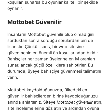
koşulları sunarsa bu oyunlar kaliteli bir şekilde
oynanır.
Mottobet Güvenilir
İnsanların Mottobet güvenilir olup olmadığını
sorduktan sonra sorduğu sorulardan biri de
lisanstır. Çünkü lisans, bir web sitesine
güvenmenin en önemli ön koşullarından biridir.
Bahisçiler her zaman üyelerine en iyi oranları
sunar, ancak güçlü özelliklere sahiptirler. Bu
durumda, üyeye bahisçiye güvenmesi talimatını
verin.
Mottobet kaydolduğunuzda, ülkedeki en
güvenilir bahisçilerden birine kaydolduğunuzu
anında anlarsınız. Siteye
Mottobet güvenilir
atın,
site incelemelerine göz atın ve ardından oyuna