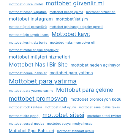
mottobet güvenlir mi
mottobet güncel mobil
mottobet hesap kapatma
mottobet hesap çalma
mottobet hizmetleri
mottobet instagram
mottobet i̇letişim
mottobet i̇ptal prosedürü
mottobet i̇çin hangi belgeler gerekli
Mottobet kayıt
mottobet i̇çin kayıtlı lisans
mottobet kesintisiz bahis
mottobet maksimum poker eli
mottobet mobil erişimi engelliyor
mottobet müşteri hizmetleri
Mottobet Nasıl Bir Site
mottobet neden açılmıyor
mottobet para yatirma
mottobet normal bahisler
Mottobet para yatırma
Mottobet para çekme
mottobet para yatırma casino
mottobet promosyon
mottobet promosyon kodu
mottobet rock kalitesi
mottobet rulet oyunu
mottobet sanal bahis takas
mottobet sitesi
mottobet site i̇çeriği
mottobet sitesi twitter
mottobet sosyal medya
mottobet sosyal medya hesabı
Mottobet Spor Bahisleri
mottobet standart üyelik