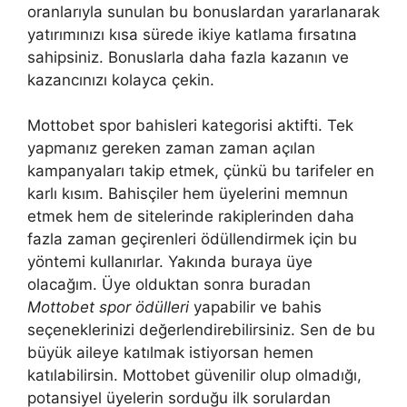
oranlarıyla sunulan bu bonuslardan yararlanarak
yatırımınızı kısa sürede ikiye katlama fırsatına
sahipsiniz. Bonuslarla daha fazla kazanın ve
kazancınızı kolayca çekin.
Mottobet spor bahisleri kategorisi aktifti. Tek
yapmanız gereken zaman zaman açılan
kampanyaları takip etmek, çünkü bu tarifeler en
karlı kısım. Bahisçiler hem üyelerini memnun
etmek hem de sitelerinde rakiplerinden daha
fazla zaman geçirenleri ödüllendirmek için bu
yöntemi kullanırlar. Yakında buraya üye
olacağım. Üye olduktan sonra buradan
Mottobet spor ödülleri
yapabilir ve bahis
seçeneklerinizi değerlendirebilirsiniz. Sen de bu
büyük aileye katılmak istiyorsan hemen
katılabilirsin. Mottobet güvenilir olup olmadığı,
potansiyel üyelerin sorduğu ilk sorulardan