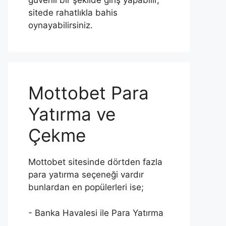
güvenli bir şekilde giriş yapabilir,
sitede rahatlıkla bahis
oynayabilirsiniz.
Mottobet Para
Yatırma ve
Çekme
Mottobet sitesinde dörtden fazla
para yatırma seçeneği vardır
bunlardan en popülerleri ise;
- Banka Havalesi ile Para Yatırma