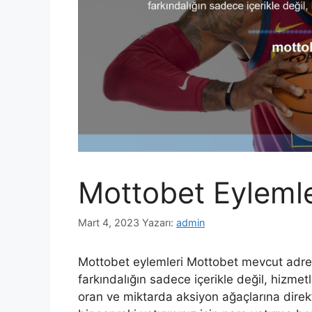
Mottobet Eylemle
Mart 4, 2023
Yazarı:
admin
Mottobet eylemleri Mottobet mevcut adresi
farkındalığın sadece içerikle değil, hizmet
oran ve miktarda aksiyon ağaçlarına direk