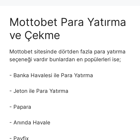
Mottobet Para Yatırma
ve Çekme
Mottobet sitesinde dörtden fazla para yatırma
seçeneği vardır bunlardan en popülerleri ise;
- Banka Havalesi ile Para Yatırma
- Jeton ile Para Yatırma
- Papara
- Anında Havale
- Payfix