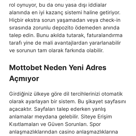
rol oynuyor, bu da onu yasa dışı iddialar
alanında en iyi kazanç sistemi haline getiriyor.
Hiçbir ekstra sorun yaşamadan veya check-in
sırasında zorunlu depozito ödemeden anında
talep edin. Bunu akılda tutarak, faturalandırma
tarafı yine de mali avantajlardan yararlanabilir
ve sorunun tam olarak farkında olabilir.
Mottobet Neden Yeni Adres
Açmıyor
Girdiğiniz ülkeye göre dil tercihlerinizi otomatik
olarak ayarlayan bir sistem. Bu şikayet sayfasını
açacaktır. Sayfaları talep ederken yanlış
anlamalar meydana gelebilir. Siteye Erişim
Kısıtlamaları ve Güven Sorunları. Spor
anlaşmazlıklarından casino anlaşmazlıklarına