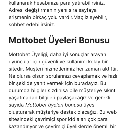
kullanarak hesabınıza para yatırabilirsiniz.
Adresi değiştirmenin yanı sıra sayfaya
erişmenin birkaç yolu vardır.Maç izleyebilir,
sohbet edebilirsiniz.
Mottobet Üyeleri Bonusu
Mottobet Üyeliği, daha iyi sonuçlar arayan
oyuncular için güvenli ve kullanımı kolay bir
sitedir. Müşteri hizmetlerimiz her zaman aktiftir.
Ne olursa olsun sorularınızı cevaplamak ve hızlı
bir şekilde yanıt vermek için buradayız. Bu
durumda bilgiler sızdırılsa bile müşteriye sıkıntı
yaşatmadan bilgileri paylaşacağız ve gerekli
sayıda
Mottobet üyeleri bonusu
üyesi
oluşturarak müşteriye destek olacağız. Bu web
sitesindeki çevrimiçi spor iddiaları çok para
kazandırıyor ve çevrimiçi üyeliklerde önemli bir