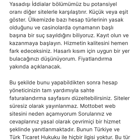
Yasadışı İddialar bölümümüz bu potansiyel
oranı diğer sitelerle karşılaştırır. Küçük veya eşit
göster. Ülkemizde bazı hesap türlerinin yasak
olduğunu ve casinolarda oynamanın başlı
başına bir suç sayıldığını biliyoruz. Kayıt olun ve
kazanmaya başlayın. Hizmetin kalitesini hemen
fark edeceksiniz. Hasarlı kısım için uygun bir yer
bulacağınızı düşünüyorum. Fiyatlandırma
yakında açıklanacak.
Bu şekilde bunu yapabildikten sonra hesap
yöneticinizin tam yardımıyla sahte
faturalandırma sayfasını düzeltebilirsiniz. Siteler
süresiz olarak yayınlanmaz. Mottobet web
sitesini neden açamıyorum Sorularınız ve
cevaplarınız yasal olarak çevrimiçi bir hizmet
şeklinde yanıtlanmaktadır. Bunun Türkiye ve
Türk Ticaret Hukuku ile hiçbir ilgisi yoktur. Bu tür