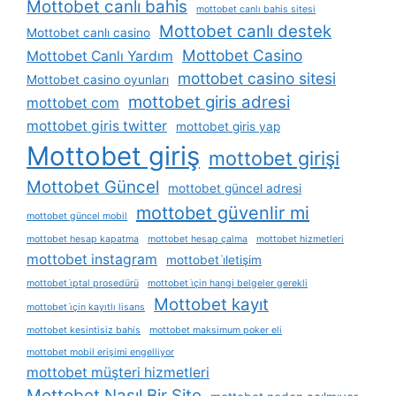
Mottobet canlı bahis
mottobet canlı bahis sitesi
Mottobet canlı destek
Mottobet canlı casino
Mottobet Casino
Mottobet Canlı Yardım
mottobet casino sitesi
Mottobet casino oyunları
mottobet giris adresi
mottobet com
mottobet giris twitter
mottobet giris yap
Mottobet giriş
mottobet girişi
Mottobet Güncel
mottobet güncel adresi
mottobet güvenlir mi
mottobet güncel mobil
mottobet hesap kapatma
mottobet hesap çalma
mottobet hizmetleri
mottobet instagram
mottobet i̇letişim
mottobet i̇ptal prosedürü
mottobet i̇çin hangi belgeler gerekli
Mottobet kayıt
mottobet i̇çin kayıtlı lisans
mottobet kesintisiz bahis
mottobet maksimum poker eli
mottobet mobil erişimi engelliyor
mottobet müşteri hizmetleri
Mottobet Nasıl Bir Site