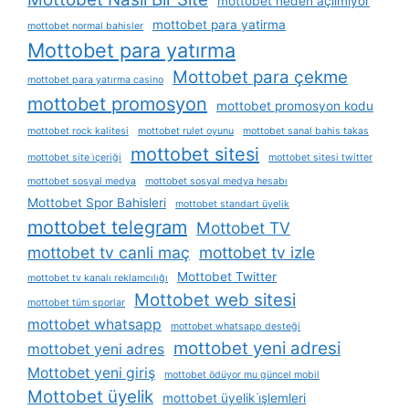
mottobet neden açılmıyor
mottobet para yatirma
mottobet normal bahisler
Mottobet para yatırma
Mottobet para çekme
mottobet para yatırma casino
mottobet promosyon
mottobet promosyon kodu
mottobet rock kalitesi
mottobet rulet oyunu
mottobet sanal bahis takas
mottobet sitesi
mottobet site i̇çeriği
mottobet sitesi twitter
mottobet sosyal medya
mottobet sosyal medya hesabı
Mottobet Spor Bahisleri
mottobet standart üyelik
mottobet telegram
Mottobet TV
mottobet tv canli maç
mottobet tv izle
Mottobet Twitter
mottobet tv kanalı reklamcılığı
Mottobet web sitesi
mottobet tüm sporlar
mottobet whatsapp
mottobet whatsapp desteği
mottobet yeni adresi
mottobet yeni adres
Mottobet yeni giriş
mottobet ödüyor mu güncel mobil
Mottobet üyelik
mottobet üyelik i̇şlemleri