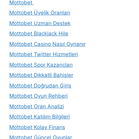
Mottobet
Mottobet Üyelik Oranları
Mottobet Uzman Destek
Mottobet Blackjack Hile
Mottobet Casino Nasıl Oynanır
Mottobet Twitter Hizmetleri
Mottobet Spor Kazançları
Mottobet Dikkatli Bahisler
Mottobet Doğrudan Giriş
Mottobet Oyun Rehberi
Mottobet Oran Analizi
Mottobet Katılım Bilgileri
Mottobet Kolay Finans
Mottobet Güncel Oyunlar