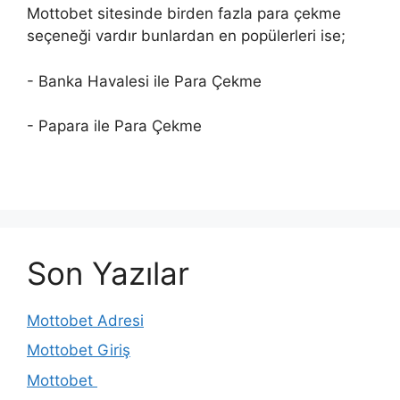
Mottobet sitesinde birden fazla para çekme
seçeneği vardır bunlardan en popülerleri ise;
- Banka Havalesi ile Para Çekme
- Papara ile Para Çekme
Son Yazılar
Mottobet Adresi
Mottobet Giriş
Mottobet