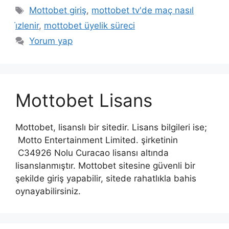
Etiketler
Mottobet giriş
,
mottobet tv'de maç nasıl
i̇zlenir
,
mottobet üyelik süreci
Yorum yap
Mottobet Lisans
Mottobet, lisanslı bir sitedir. Lisans bilgileri ise;
Motto Entertainment Limited. şirketinin
C34926 Nolu Curacao lisansı altında
lisanslanmıştır. Mottobet sitesine güvenli bir
şekilde giriş yapabilir, sitede rahatlıkla bahis
oynayabilirsiniz.