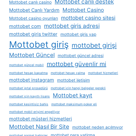
Mottobet canlı destek
Mottobet canlı casino
Mottobet Casino
Mottobet Canlı Yardım
mottobet casino sitesi
Mottobet casino oyunları
mottobet giris adresi
mottobet com
mottobet giris twitter
mottobet giris yap
Mottobet giriş
mottobet girişi
Mottobet Güncel
mottobet güncel adresi
mottobet güvenlir mi
mottobet güncel mobil
mottobet hesap kapatma
mottobet hesap çalma
mottobet hizmetleri
mottobet instagram
mottobet i̇letişim
mottobet i̇ptal prosedürü
mottobet i̇çin hangi belgeler gerekli
Mottobet kayıt
mottobet i̇çin kayıtlı lisans
mottobet kesintisiz bahis
mottobet maksimum poker eli
mottobet mobil erişimi engelliyor
mottobet müşteri hizmetleri
Mottobet Nasıl Bir Site
mottobet neden açılmıyor
mottobet para yatirma
mottobet normal bahisler