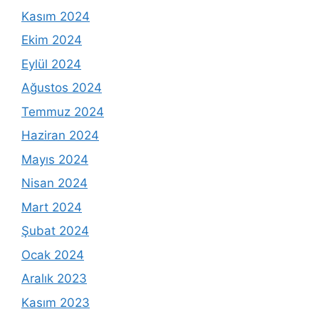
Kasım 2024
Ekim 2024
Eylül 2024
Ağustos 2024
Temmuz 2024
Haziran 2024
Mayıs 2024
Nisan 2024
Mart 2024
Şubat 2024
Ocak 2024
Aralık 2023
Kasım 2023