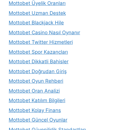
Mottobet Üyelik Oranları
Mottobet Uzman Destek
Mottobet Blackjack Hile
Mottobet Casino Nasıl Oynanır
Mottobet Twitter Hizmetleri
Mottobet Spor Kazançları
Mottobet Dikkatli Bahisler
Mottobet Doğrudan Giriş
Mottobet Oyun Rehberi
Mottobet Oran Analizi
Mottobet Katılım Bilgileri
Mottobet Kolay Finans
Mottobet Güncel Oyunlar
Mottobet Güvenilirlik Standartları