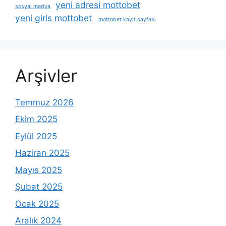
yeni adresi mottobet
sosyal medya
yeni giris mottobet
mottobet kayıt sayfası
Arşivler
Temmuz 2026
Ekim 2025
Eylül 2025
Haziran 2025
Mayıs 2025
Şubat 2025
Ocak 2025
Aralık 2024