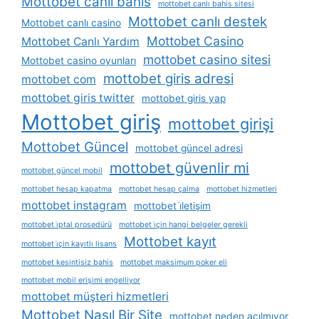
Mottobet canlı bahis
mottobet canlı bahis sitesi
Mottobet canlı destek
Mottobet canlı casino
Mottobet Casino
Mottobet Canlı Yardım
mottobet casino sitesi
Mottobet casino oyunları
mottobet giris adresi
mottobet com
mottobet giris twitter
mottobet giris yap
Mottobet giriş
mottobet girişi
Mottobet Güncel
mottobet güncel adresi
mottobet güvenlir mi
mottobet güncel mobil
mottobet hesap kapatma
mottobet hesap çalma
mottobet hizmetleri
mottobet instagram
mottobet i̇letişim
mottobet i̇ptal prosedürü
mottobet i̇çin hangi belgeler gerekli
Mottobet kayıt
mottobet i̇çin kayıtlı lisans
mottobet kesintisiz bahis
mottobet maksimum poker eli
mottobet mobil erişimi engelliyor
mottobet müşteri hizmetleri
Mottobet Nasıl Bir Site
mottobet neden açılmıyor