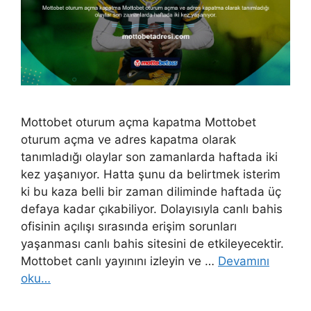
Mottobet oturum açma kapatma Mottobet
oturum açma ve adres kapatma olarak
tanımladığı olaylar son zamanlarda haftada iki
kez yaşanıyor. Hatta şunu da belirtmek isterim
ki bu kaza belli bir zaman diliminde haftada üç
defaya kadar çıkabiliyor. Dolayısıyla canlı bahis
ofisinin açılışı sırasında erişim sorunları
yaşanması canlı bahis sitesini de etkileyecektir.
Mottobet canlı yayınını izleyin ve …
Devamını
oku…