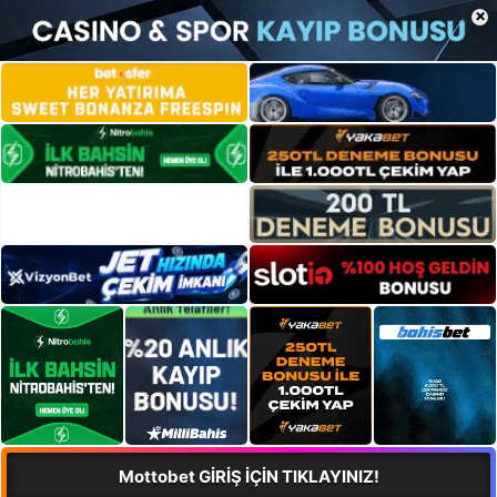
×
Mottobet GİRİŞ İÇİN TIKLAYINIZ!