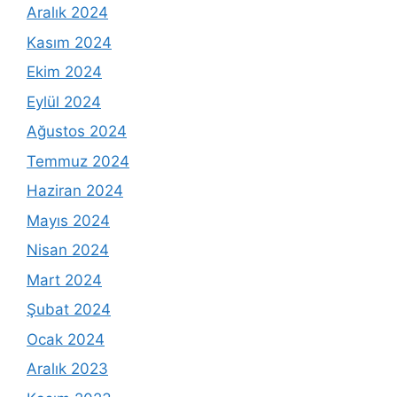
Aralık 2024
Kasım 2024
Ekim 2024
Eylül 2024
Ağustos 2024
Temmuz 2024
Haziran 2024
Mayıs 2024
Nisan 2024
Mart 2024
Şubat 2024
Ocak 2024
Aralık 2023