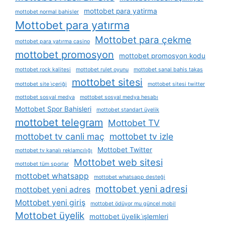
mottobet para yatirma
mottobet normal bahisler
Mottobet para yatırma
Mottobet para çekme
mottobet para yatırma casino
mottobet promosyon
mottobet promosyon kodu
mottobet rock kalitesi
mottobet rulet oyunu
mottobet sanal bahis takas
mottobet sitesi
mottobet site i̇çeriği
mottobet sitesi twitter
mottobet sosyal medya
mottobet sosyal medya hesabı
Mottobet Spor Bahisleri
mottobet standart üyelik
mottobet telegram
Mottobet TV
mottobet tv canli maç
mottobet tv izle
Mottobet Twitter
mottobet tv kanalı reklamcılığı
Mottobet web sitesi
mottobet tüm sporlar
mottobet whatsapp
mottobet whatsapp desteği
mottobet yeni adresi
mottobet yeni adres
Mottobet yeni giriş
mottobet ödüyor mu güncel mobil
Mottobet üyelik
mottobet üyelik i̇şlemleri