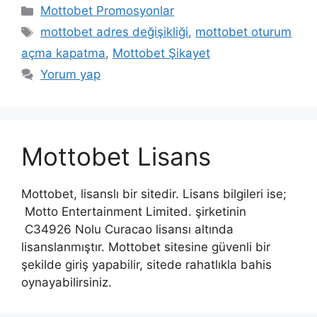
Kategoriler
Mottobet Promosyonlar
Etiketler
mottobet adres değişikliği
,
mottobet oturum
açma kapatma
,
Mottobet Şikayet
Yorum yap
Mottobet Lisans
Mottobet, lisanslı bir sitedir. Lisans bilgileri ise;
Motto Entertainment Limited. şirketinin
C34926 Nolu Curacao lisansı altında
lisanslanmıştır. Mottobet sitesine güvenli bir
şekilde giriş yapabilir, sitede rahatlıkla bahis
oynayabilirsiniz.