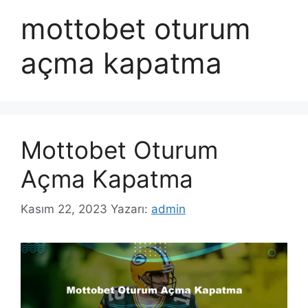
mottobet oturum
açma kapatma
Mottobet Oturum
Açma Kapatma
Kasım 22, 2023
Yazarı:
admin