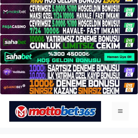
İçeriğe
atla
Menü