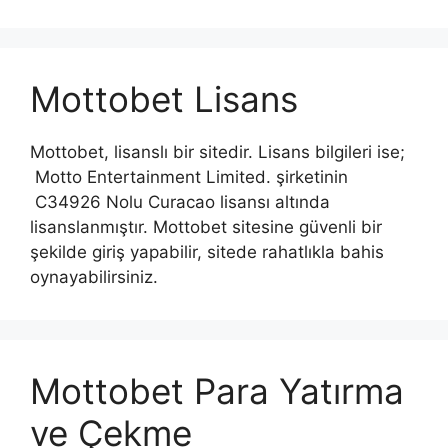
Mottobet Lisans
Mottobet, lisanslı bir sitedir. Lisans bilgileri ise;
Motto Entertainment Limited. şirketinin
C34926 Nolu Curacao lisansı altında
lisanslanmıştır. Mottobet sitesine güvenli bir
şekilde giriş yapabilir, sitede rahatlıkla bahis
oynayabilirsiniz.
Mottobet Para Yatırma
ve Çekme