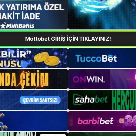
Mottobet GİRİŞ İÇİN TIKLAYINIZ!