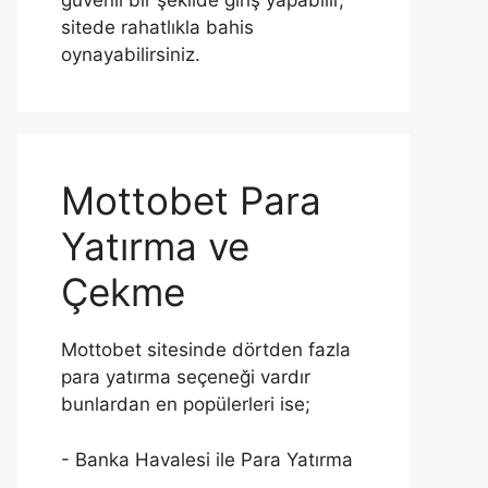
güvenli bir şekilde giriş yapabilir,
sitede rahatlıkla bahis
oynayabilirsiniz.
Mottobet Para
Yatırma ve
Çekme
Mottobet sitesinde dörtden fazla
para yatırma seçeneği vardır
bunlardan en popülerleri ise;
- Banka Havalesi ile Para Yatırma