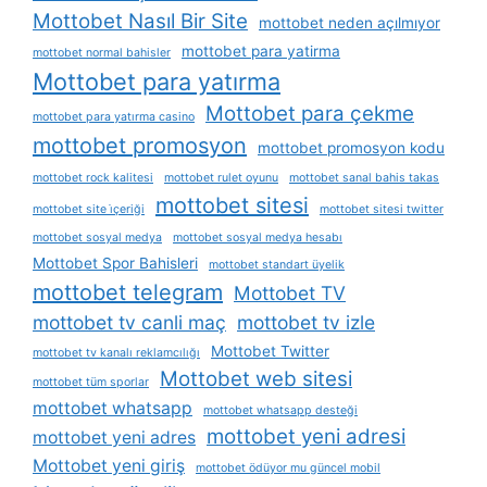
Mottobet Nasıl Bir Site
mottobet neden açılmıyor
mottobet para yatirma
mottobet normal bahisler
Mottobet para yatırma
Mottobet para çekme
mottobet para yatırma casino
mottobet promosyon
mottobet promosyon kodu
mottobet rock kalitesi
mottobet rulet oyunu
mottobet sanal bahis takas
mottobet sitesi
mottobet site i̇çeriği
mottobet sitesi twitter
mottobet sosyal medya
mottobet sosyal medya hesabı
Mottobet Spor Bahisleri
mottobet standart üyelik
mottobet telegram
Mottobet TV
mottobet tv canli maç
mottobet tv izle
Mottobet Twitter
mottobet tv kanalı reklamcılığı
Mottobet web sitesi
mottobet tüm sporlar
mottobet whatsapp
mottobet whatsapp desteği
mottobet yeni adresi
mottobet yeni adres
Mottobet yeni giriş
mottobet ödüyor mu güncel mobil