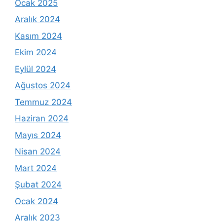
Ocak 2025
Aralık 2024
Kasım 2024
Ekim 2024
Eylül 2024
Ağustos 2024
Temmuz 2024
Haziran 2024
Mayıs 2024
Nisan 2024
Mart 2024
Şubat 2024
Ocak 2024
Aralık 2023