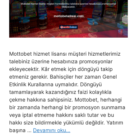
Mottobet hizmet lisansı müşteri hizmetlerimiz
talebiniz üzerine hesabınıza promosyonlar
ekleyecektir. Kâr etmek için döngüyü takip
etmeniz gerekir. Bahisçiler her zaman Genel
Etkinlik Kurallarına uymalıdır. Döngüyü
tamamlayarak kazandığınız faizi kolaylıkla
çekme hakkına sahipsiniz. Mottobet, herhangi
bir zamanda herhangi bir promosyon sunmama
veya iptal etmeme hakkını saklı tutar ve bu
hakkı size bildirmekle yükümlü değildir. Yatırım
başına …
Devamını oku…