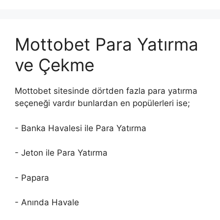
Mottobet Para Yatırma
ve Çekme
Mottobet sitesinde dörtden fazla para yatırma
seçeneği vardır bunlardan en popülerleri ise;
- Banka Havalesi ile Para Yatırma
- Jeton ile Para Yatırma
- Papara
- Anında Havale