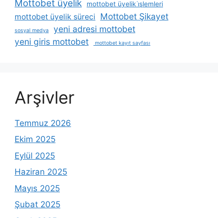
Mottobet üyelik
mottobet üyelik i̇şlemleri
Mottobet Şikayet
mottobet üyelik süreci
yeni adresi mottobet
sosyal medya
yeni giris mottobet
mottobet kayıt sayfası
Arşivler
Temmuz 2026
Ekim 2025
Eylül 2025
Haziran 2025
Mayıs 2025
Şubat 2025