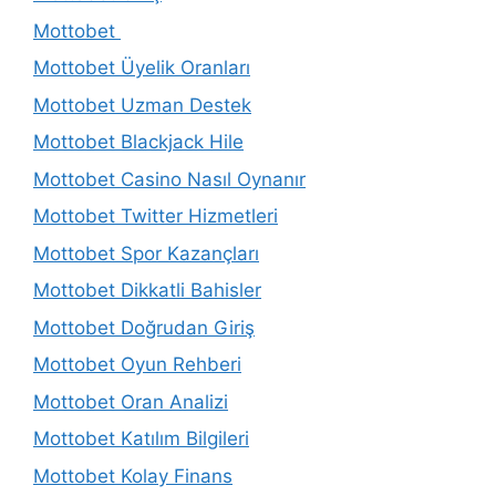
Mottobet
Mottobet Üyelik Oranları
Mottobet Uzman Destek
Mottobet Blackjack Hile
Mottobet Casino Nasıl Oynanır
Mottobet Twitter Hizmetleri
Mottobet Spor Kazançları
Mottobet Dikkatli Bahisler
Mottobet Doğrudan Giriş
Mottobet Oyun Rehberi
Mottobet Oran Analizi
Mottobet Katılım Bilgileri
Mottobet Kolay Finans