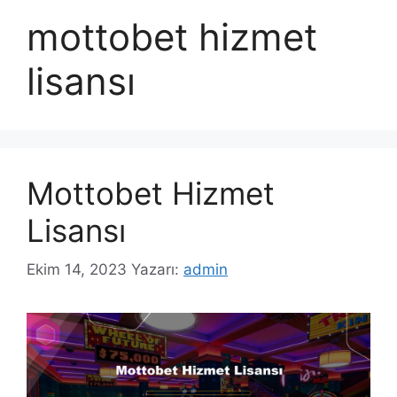
mottobet hizmet
lisansı
Mottobet Hizmet
Lisansı
Ekim 14, 2023
Yazarı:
admin