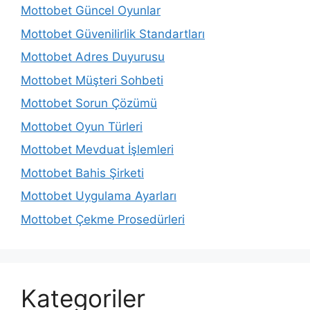
Mottobet Güncel Oyunlar
Mottobet Güvenilirlik Standartları
Mottobet Adres Duyurusu
Mottobet Müşteri Sohbeti
Mottobet Sorun Çözümü
Mottobet Oyun Türleri
Mottobet Mevduat İşlemleri
Mottobet Bahis Şirketi
Mottobet Uygulama Ayarları
Mottobet Çekme Prosedürleri
Kategoriler