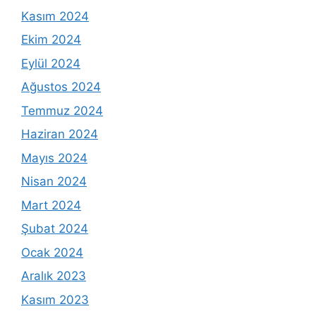
Kasım 2024
Ekim 2024
Eylül 2024
Ağustos 2024
Temmuz 2024
Haziran 2024
Mayıs 2024
Nisan 2024
Mart 2024
Şubat 2024
Ocak 2024
Aralık 2023
Kasım 2023