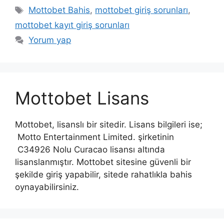
Etiketler
Mottobet Bahis
,
mottobet giriş sorunları
,
mottobet kayıt giriş sorunları
Yorum yap
Mottobet Lisans
Mottobet, lisanslı bir sitedir. Lisans bilgileri ise;
Motto Entertainment Limited. şirketinin
C34926 Nolu Curacao lisansı altında
lisanslanmıştır. Mottobet sitesine güvenli bir
şekilde giriş yapabilir, sitede rahatlıkla bahis
oynayabilirsiniz.