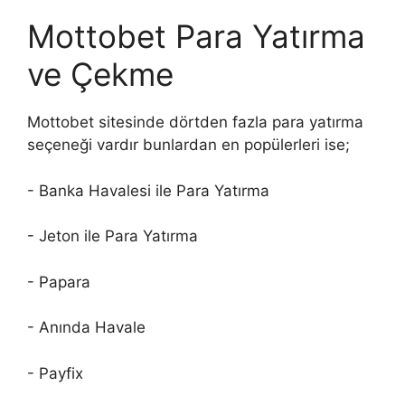
Mottobet Para Yatırma
ve Çekme
Mottobet sitesinde dörtden fazla para yatırma
seçeneği vardır bunlardan en popülerleri ise;
- Banka Havalesi ile Para Yatırma
- Jeton ile Para Yatırma
- Papara
- Anında Havale
- Payfix