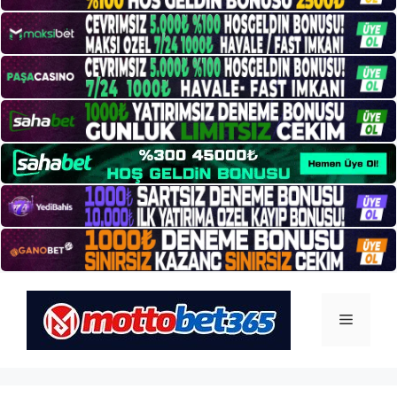
İçeriğe
atla
Menü