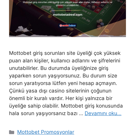
Mottobet giriş sorunları site üyeliği çok yüksek
puan alan kişiler, kullanıcı adlarını ve şifrelerini
unutabilirler. Bu durumda üyeliğinize giriş
yaparken sorun yaşıyorsunuz. Bu durum size
sorun yaratıyorsa lütfen yeni hesap açmayın.
Çünkü yasa dışı casino sitelerinin çoğunun
önemli bir kuralı vardır. Her kişi yalnızca bir
üyeliğe sahip olabilir. Mottobet giriş konusunda
hala sorun yaşıyorsanız bazı …
Devamını oku…
Kategoriler
Mottobet Promosyonlar