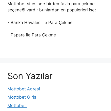
Mottobet sitesinde birden fazla para çekme
seçeneği vardır bunlardan en popülerleri ise;
- Banka Havalesi ile Para Çekme
- Papara ile Para Çekme
Son Yazılar
Mottobet Adresi
Mottobet Giriş
Mottobet