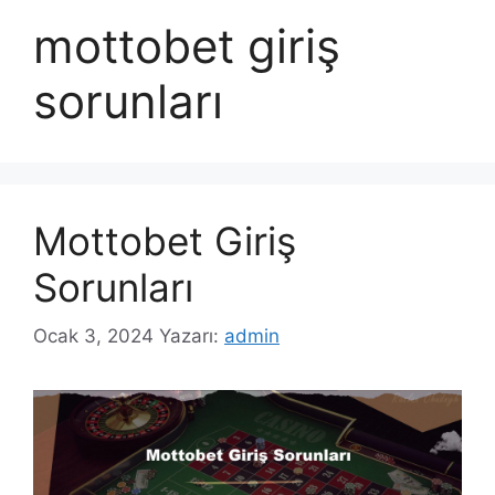
mottobet giriş
sorunları
Mottobet Giriş
Sorunları
Ocak 3, 2024
Yazarı:
admin