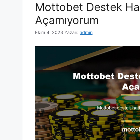
Mottobet Destek Ha
Açamıyorum
Ekim 4, 2023
Yazarı:
admin