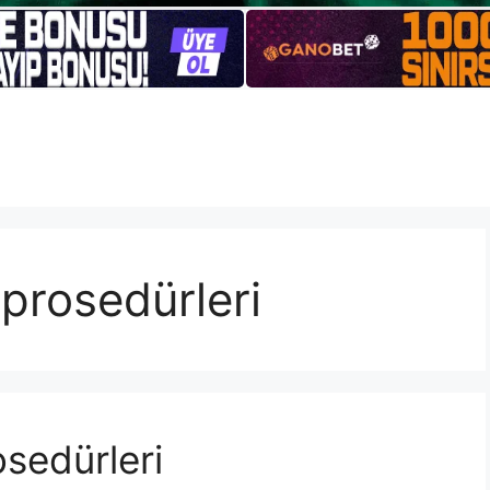
prosedürleri
sedürleri