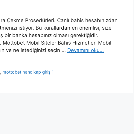
ra Çekme Prosedürleri. Canlı bahis hesabınızdan
tmenizi istiyor. Bu kurallardan en önemlisi, size
ış bir banka hesabınız olması gerektiğidir.
. Mottobet Mobil Siteler Bahis Hizmetleri Mobil
yın ve ne istediğinizi seçin …
Devamını oku…
i
,
mottobet handikap giriş 1