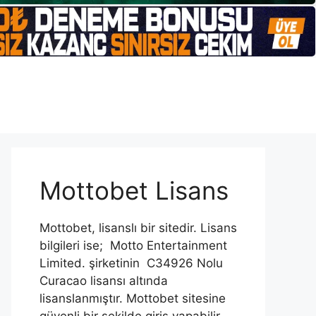
Mottobet Lisans
Mottobet, lisanslı bir sitedir. Lisans
bilgileri ise; Motto Entertainment
Limited. şirketinin C34926 Nolu
Curacao lisansı altında
lisanslanmıştır. Mottobet sitesine