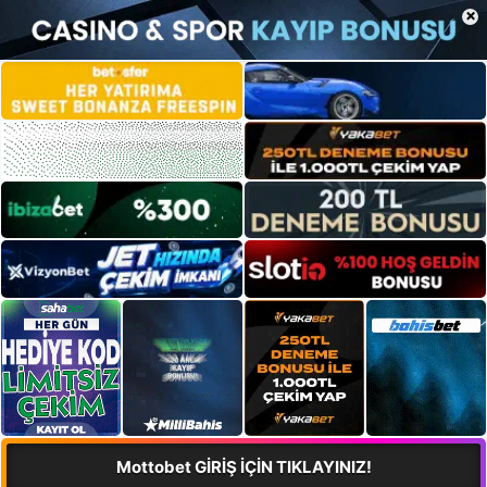
×
Mottobet GİRİŞ İÇİN TIKLAYINIZ!