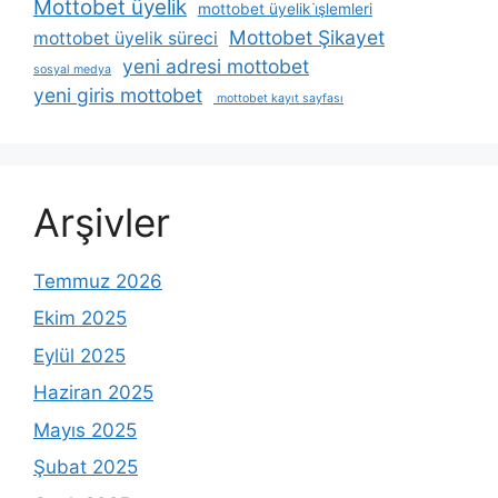
Mottobet üyelik
mottobet üyelik i̇şlemleri
Mottobet Şikayet
mottobet üyelik süreci
yeni adresi mottobet
sosyal medya
yeni giris mottobet
mottobet kayıt sayfası
Arşivler
Temmuz 2026
Ekim 2025
Eylül 2025
Haziran 2025
Mayıs 2025
Şubat 2025