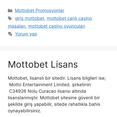
Kategoriler
Mottobet Promosyonlar
Etiketler
giris mottobet
,
mottobet canlı casino
masaları
,
mottobet casino oyuncuları
Yorum yap
Mottobet Lisans
Mottobet, lisanslı bir sitedir. Lisans bilgileri ise;
Motto Entertainment Limited. şirketinin
C34926 Nolu Curacao lisansı altında
lisanslanmıştır. Mottobet sitesine güvenli bir
şekilde giriş yapabilir, sitede rahatlıkla bahis
oynayabilirsiniz.