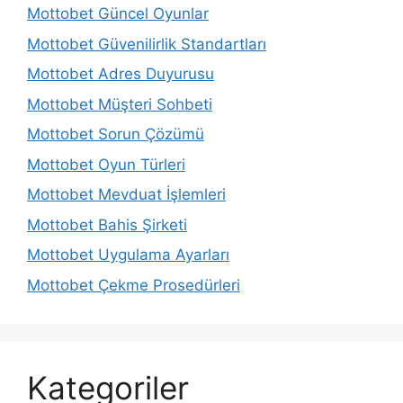
Mottobet Güncel Oyunlar
Mottobet Güvenilirlik Standartları
Mottobet Adres Duyurusu
Mottobet Müşteri Sohbeti
Mottobet Sorun Çözümü
Mottobet Oyun Türleri
Mottobet Mevduat İşlemleri
Mottobet Bahis Şirketi
Mottobet Uygulama Ayarları
Mottobet Çekme Prosedürleri
Kategoriler