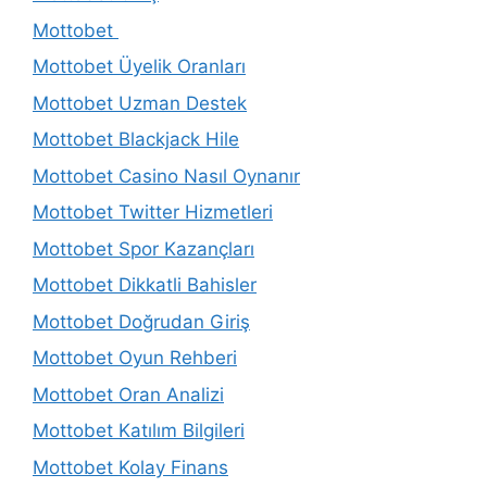
Mottobet
Mottobet Üyelik Oranları
Mottobet Uzman Destek
Mottobet Blackjack Hile
Mottobet Casino Nasıl Oynanır
Mottobet Twitter Hizmetleri
Mottobet Spor Kazançları
Mottobet Dikkatli Bahisler
Mottobet Doğrudan Giriş
Mottobet Oyun Rehberi
Mottobet Oran Analizi
Mottobet Katılım Bilgileri
Mottobet Kolay Finans