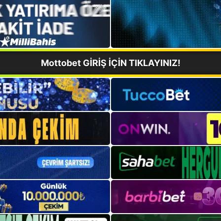
Mottobet GİRİŞ İÇİN TIKLAYINIZ!