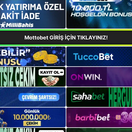
Mottobet GİRİŞ İÇİN TIKLAYINIZ!