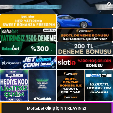
×
Mottobet GİRİŞ İÇİN TIKLAYINIZ!