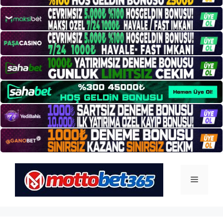
İçeriğe
atla
Menü