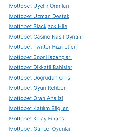
Mottobet Üyelik Oranları
Mottobet Uzman Destek
Mottobet Blackjack Hile
Mottobet Casino Nasıl Oynanır
Mottobet Twitter Hizmetleri
Mottobet Spor Kazançları
Mottobet Dikkatli Bahisler
Mottobet Doğrudan Giriş
Mottobet Oyun Rehberi
Mottobet Oran Analizi
Mottobet Katılım Bilgileri
Mottobet Kolay Finans
Mottobet Güncel Oyunlar