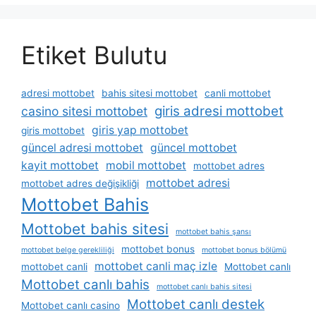
Etiket Bulutu
adresi mottobet
bahis sitesi mottobet
canli mottobet
giris adresi mottobet
casino sitesi mottobet
giris yap mottobet
giris mottobet
güncel adresi mottobet
güncel mottobet
kayit mottobet
mobil mottobet
mottobet adres
mottobet adresi
mottobet adres değişikliği
Mottobet Bahis
Mottobet bahis sitesi
mottobet bahis şansı
mottobet bonus
mottobet belge gerekliliği
mottobet bonus bölümü
mottobet canli maç izle
mottobet canli
Mottobet canlı
Mottobet canlı bahis
mottobet canlı bahis sitesi
Mottobet canlı destek
Mottobet canlı casino