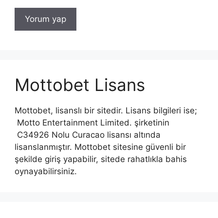
Mottobet Lisans
Mottobet, lisanslı bir sitedir. Lisans bilgileri ise;
Motto Entertainment Limited. şirketinin
C34926 Nolu Curacao lisansı altında
lisanslanmıştır. Mottobet sitesine güvenli bir
şekilde giriş yapabilir, sitede rahatlıkla bahis
oynayabilirsiniz.