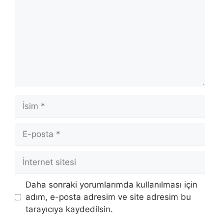
İsim
E-
posta
İnternet
sitesi
Daha sonraki yorumlarımda kullanılması için
adım, e-posta adresim ve site adresim bu
tarayıcıya kaydedilsin.