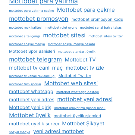
Mottobet para yatırma
Mottobet para çekme
mottobet para yatırma casino
mottobet promosyon
mottobet promosyon kodu
mottobet rock kalitesi
mottobet rulet oyunu
mottobet sanal bahis takas
mottobet sitesi
mottobet site i̇çeriği
mottobet sitesi twitter
mottobet sosyal medya
mottobet sosyal medya hesabı
Mottobet Spor Bahisleri
mottobet standart üyelik
mottobet telegram
Mottobet TV
mottobet tv canli maç
mottobet tv izle
Mottobet Twitter
mottobet tv kanalı reklamcılığı
Mottobet web sitesi
mottobet tüm sporlar
mottobet whatsapp
mottobet whatsapp desteği
mottobet yeni adresi
mottobet yeni adres
Mottobet yeni giriş
mottobet ödüyor mu güncel mobil
Mottobet üyelik
mottobet üyelik i̇şlemleri
Mottobet Şikayet
mottobet üyelik süreci
yeni adresi mottobet
sosyal medya