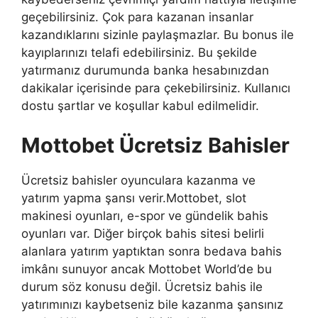
geçebilirsiniz. Çok para kazanan insanlar
kazandıklarını sizinle paylaşmazlar. Bu bonus ile
kayıplarınızı telafi edebilirsiniz. Bu şekilde
yatırmanız durumunda banka hesabınızdan
dakikalar içerisinde para çekebilirsiniz. Kullanıcı
dostu şartlar ve koşullar kabul edilmelidir.
Mottobet Ücretsiz Bahisler
Ücretsiz bahisler oyunculara kazanma ve
yatırım yapma şansı verir.Mottobet, slot
makinesi oyunları, e-spor ve gündelik bahis
oyunları var. Diğer birçok bahis sitesi belirli
alanlara yatırım yaptıktan sonra bedava bahis
imkânı sunuyor ancak Mottobet World’de bu
durum söz konusu değil. Ücretsiz bahis ile
yatırımınızı kaybetseniz bile kazanma şansınız