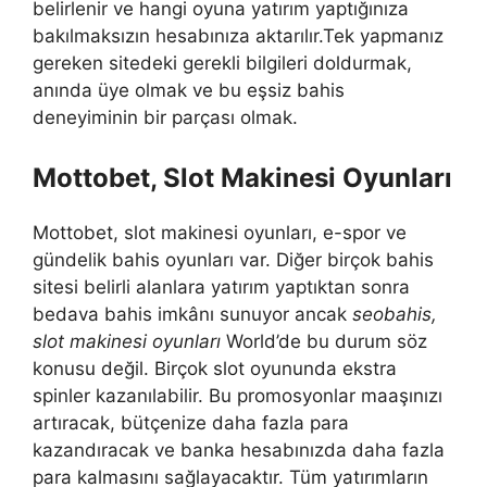
belirlenir ve hangi oyuna yatırım yaptığınıza
bakılmaksızın hesabınıza aktarılır.Tek yapmanız
gereken sitedeki gerekli bilgileri doldurmak,
anında üye olmak ve bu eşsiz bahis
deneyiminin bir parçası olmak.
Mottobet, Slot Makinesi Oyunları
Mottobet, slot makinesi oyunları, e-spor ve
gündelik bahis oyunları var. Diğer birçok bahis
sitesi belirli alanlara yatırım yaptıktan sonra
bedava bahis imkânı sunuyor ancak
seobahis,
slot makinesi oyunları
World’de bu durum söz
konusu değil. Birçok slot oyununda ekstra
spinler kazanılabilir. Bu promosyonlar maaşınızı
artıracak, bütçenize daha fazla para
kazandıracak ve banka hesabınızda daha fazla
para kalmasını sağlayacaktır. Tüm yatırımların