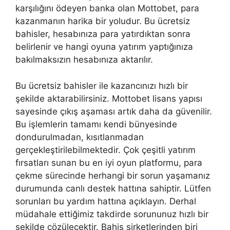
karşılığını ödeyen banka olan Mottobet, para
kazanmanın harika bir yoludur. Bu ücretsiz
bahisler, hesabınıza para yatırdıktan sonra
belirlenir ve hangi oyuna yatırım yaptığınıza
bakılmaksızın hesabınıza aktarılır.
Bu ücretsiz bahisler ile kazancınızı hızlı bir
şekilde aktarabilirsiniz. Mottobet lisans yapısı
sayesinde çıkış aşaması artık daha da güvenilir.
Bu işlemlerin tamamı kendi bünyesinde
dondurulmadan, kısıtlanmadan
gerçekleştirilebilmektedir. Çok çeşitli yatırım
fırsatları sunan bu en iyi oyun platformu, para
çekme sürecinde herhangi bir sorun yaşamanız
durumunda canlı destek hattına sahiptir. Lütfen
sorunları bu yardım hattına açıklayın. Derhal
müdahale ettiğimiz takdirde sorununuz hızlı bir
şekilde çözülecektir. Bahis şirketlerinden biri