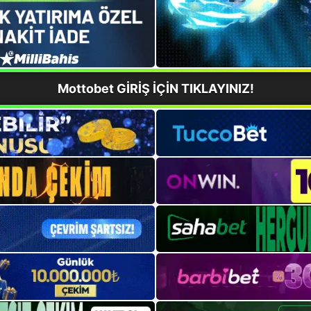
Mottobet GİRİŞ İÇİN TIKLAYINIZ!