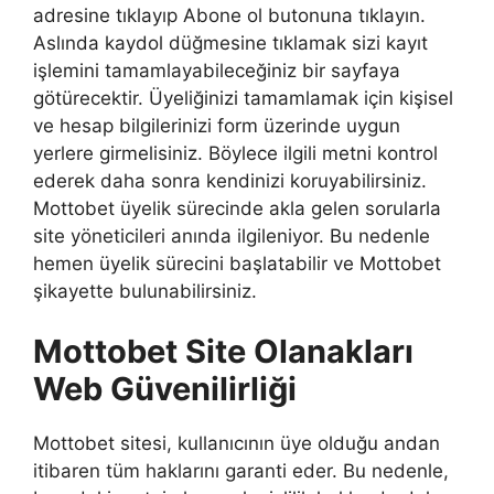
adresine tıklayıp Abone ol butonuna tıklayın.
Aslında kaydol düğmesine tıklamak sizi kayıt
işlemini tamamlayabileceğiniz bir sayfaya
götürecektir. Üyeliğinizi tamamlamak için kişisel
ve hesap bilgilerinizi form üzerinde uygun
yerlere girmelisiniz. Böylece ilgili metni kontrol
ederek daha sonra kendinizi koruyabilirsiniz.
Mottobet üyelik sürecinde akla gelen sorularla
site yöneticileri anında ilgileniyor. Bu nedenle
hemen üyelik sürecini başlatabilir ve Mottobet
şikayette bulunabilirsiniz.
Mottobet Site Olanakları
Web Güvenilirliği
Mottobet sitesi, kullanıcının üye olduğu andan
itibaren tüm haklarını garanti eder. Bu nedenle,