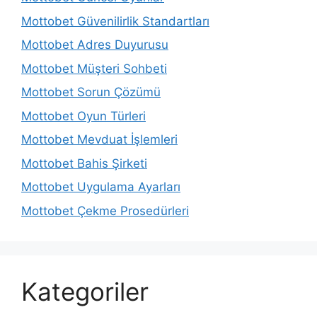
Mottobet Güvenilirlik Standartları
Mottobet Adres Duyurusu
Mottobet Müşteri Sohbeti
Mottobet Sorun Çözümü
Mottobet Oyun Türleri
Mottobet Mevduat İşlemleri
Mottobet Bahis Şirketi
Mottobet Uygulama Ayarları
Mottobet Çekme Prosedürleri
Kategoriler