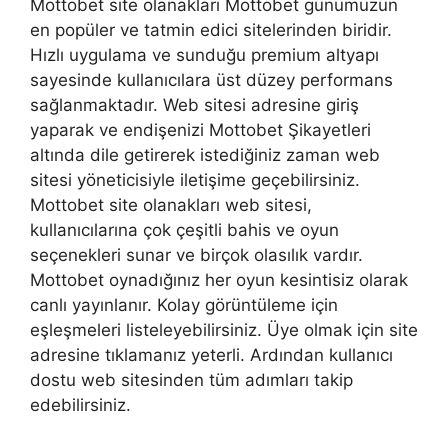
Mottobet site olanakları Mottobet günümüzün
en popüler ve tatmin edici sitelerinden biridir.
Hızlı uygulama ve sunduğu premium altyapı
sayesinde kullanıcılara üst düzey performans
sağlanmaktadır. Web sitesi adresine giriş
yaparak ve endişenizi Mottobet Şikayetleri
altında dile getirerek istediğiniz zaman web
sitesi yöneticisiyle iletişime geçebilirsiniz.
Mottobet site olanakları web sitesi,
kullanıcılarına çok çeşitli bahis ve oyun
seçenekleri sunar ve birçok olasılık vardır.
Mottobet oynadığınız her oyun kesintisiz olarak
canlı yayınlanır. Kolay görüntüleme için
eşleşmeleri listeleyebilirsiniz. Üye olmak için site
adresine tıklamanız yeterli. Ardından kullanıcı
dostu web sitesinden tüm adımları takip
edebilirsiniz.