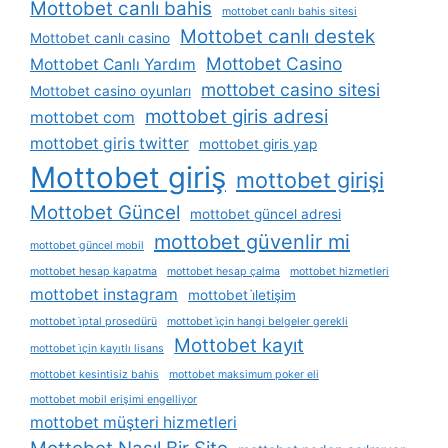
Mottobet canlı bahis
mottobet canlı bahis sitesi
Mottobet canlı destek
Mottobet canlı casino
Mottobet Casino
Mottobet Canlı Yardım
mottobet casino sitesi
Mottobet casino oyunları
mottobet giris adresi
mottobet com
mottobet giris twitter
mottobet giris yap
Mottobet giriş
mottobet girişi
Mottobet Güncel
mottobet güncel adresi
mottobet güvenlir mi
mottobet güncel mobil
mottobet hesap kapatma
mottobet hesap çalma
mottobet hizmetleri
mottobet instagram
mottobet i̇letişim
mottobet i̇ptal prosedürü
mottobet i̇çin hangi belgeler gerekli
Mottobet kayıt
mottobet i̇çin kayıtlı lisans
mottobet kesintisiz bahis
mottobet maksimum poker eli
mottobet mobil erişimi engelliyor
mottobet müşteri hizmetleri