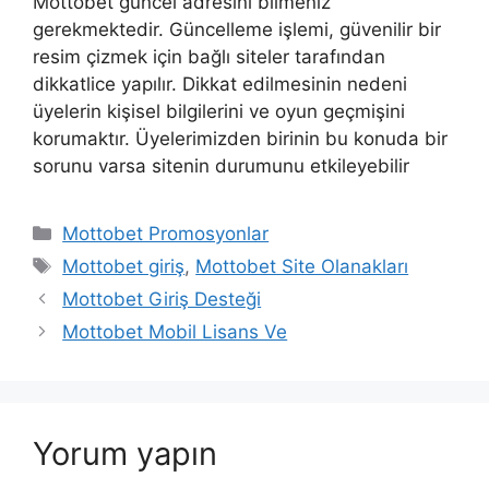
Mottobet güncel adresini bilmeniz
gerekmektedir. Güncelleme işlemi, güvenilir bir
resim çizmek için bağlı siteler tarafından
dikkatlice yapılır. Dikkat edilmesinin nedeni
üyelerin kişisel bilgilerini ve oyun geçmişini
korumaktır. Üyelerimizden birinin bu konuda bir
sorunu varsa sitenin durumunu etkileyebilir
Kategoriler
Mottobet Promosyonlar
Etiketler
Mottobet giriş
,
Mottobet Site Olanakları
Mottobet Giriş Desteği
Mottobet Mobil Lisans Ve
Yorum yapın