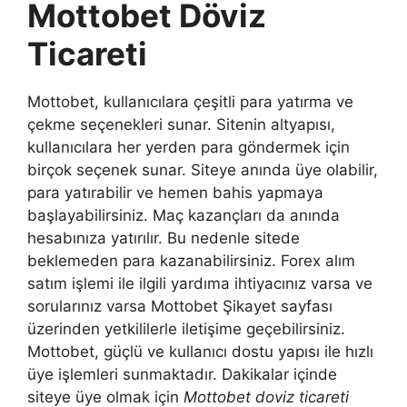
Mottobet Döviz
Ticareti
Mottobet, kullanıcılara çeşitli para yatırma ve
çekme seçenekleri sunar. Sitenin altyapısı,
kullanıcılara her yerden para göndermek için
birçok seçenek sunar. Siteye anında üye olabilir,
para yatırabilir ve hemen bahis yapmaya
başlayabilirsiniz. Maç kazançları da anında
hesabınıza yatırılır. Bu nedenle sitede
beklemeden para kazanabilirsiniz. Forex alım
satım işlemi ile ilgili yardıma ihtiyacınız varsa ve
sorularınız varsa Mottobet Şikayet sayfası
üzerinden yetkililerle iletişime geçebilirsiniz.
Mottobet, güçlü ve kullanıcı dostu yapısı ile hızlı
üye işlemleri sunmaktadır. Dakikalar içinde
siteye üye olmak için
Mottobet doviz ticareti