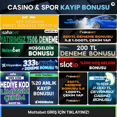
×
Mottobet GİRİŞ İÇİN TIKLAYINIZ!