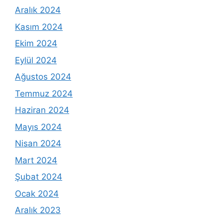
Aralık 2024
Kasım 2024
Ekim 2024
Eylül 2024
Ağustos 2024
Temmuz 2024
Haziran 2024
Mayıs 2024
Nisan 2024
Mart 2024
Şubat 2024
Ocak 2024
Aralık 2023