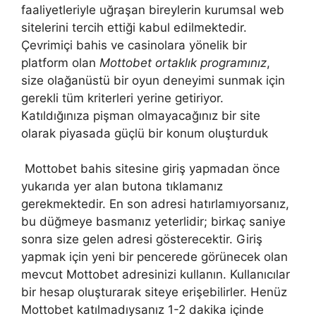
faaliyetleriyle uğraşan bireylerin kurumsal web
sitelerini tercih ettiği kabul edilmektedir.
Çevrimiçi bahis ve casinolara yönelik bir
platform olan
Mottobet ortaklık programınız
,
size olağanüstü bir oyun deneyimi sunmak için
gerekli tüm kriterleri yerine getiriyor.
Katıldığınıza pişman olmayacağınız bir site
olarak piyasada güçlü bir konum oluşturduk
Mottobet bahis sitesine giriş yapmadan önce
yukarıda yer alan butona tıklamanız
gerekmektedir. En son adresi hatırlamıyorsanız,
bu düğmeye basmanız yeterlidir; birkaç saniye
sonra size gelen adresi gösterecektir. Giriş
yapmak için yeni bir pencerede görünecek olan
mevcut Mottobet adresinizi kullanın. Kullanıcılar
bir hesap oluşturarak siteye erişebilirler. Henüz
Mottobet katılmadıysanız 1-2 dakika içinde