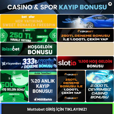
×
Mottobet GİRİŞ İÇİN TIKLAYINIZ!