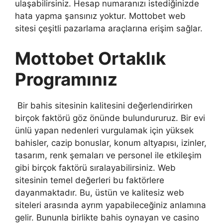
ulaşabilirsiniz. Hesap numaranızı istediğinizde
hata yapma şansınız yoktur. Mottobet web
sitesi çeşitli pazarlama araçlarına erişim sağlar.
Mottobet Ortaklık
Programınız
Bir bahis sitesinin kalitesini değerlendirirken
birçok faktörü göz önünde bulundururuz. Bir evi
ünlü yapan nedenleri vurgulamak için yüksek
bahisler, cazip bonuslar, konum altyapısı, izinler,
tasarım, renk şemaları ve personel ile etkileşim
gibi birçok faktörü sıralayabilirsiniz. Web
sitesinin temel değerleri bu faktörlere
dayanmaktadır. Bu, üstün ve kalitesiz web
siteleri arasında ayrım yapabileceğiniz anlamına
gelir. Bununla birlikte bahis oynayan ve casino