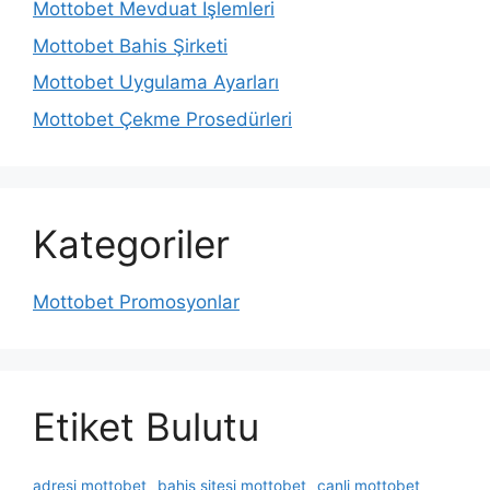
Mottobet Mevduat İşlemleri
Mottobet Bahis Şirketi
Mottobet Uygulama Ayarları
Mottobet Çekme Prosedürleri
Kategoriler
Mottobet Promosyonlar
Etiket Bulutu
adresi mottobet
bahis sitesi mottobet
canli mottobet