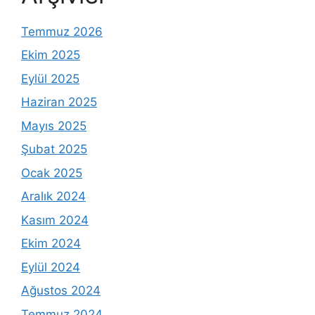
Temmuz 2026
Ekim 2025
Eylül 2025
Haziran 2025
Mayıs 2025
Şubat 2025
Ocak 2025
Aralık 2024
Kasım 2024
Ekim 2024
Eylül 2024
Ağustos 2024
Temmuz 2024