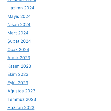
Haziran 2024
Mayıs 2024
Nisan 2024
Mart 2024
Şubat 2024
Ocak 2024
Aralık 2023
Kasım 2023
Ekim 2023
Eylül 2023
Ağustos 2023
Temmuz 2023
Haziran 2023