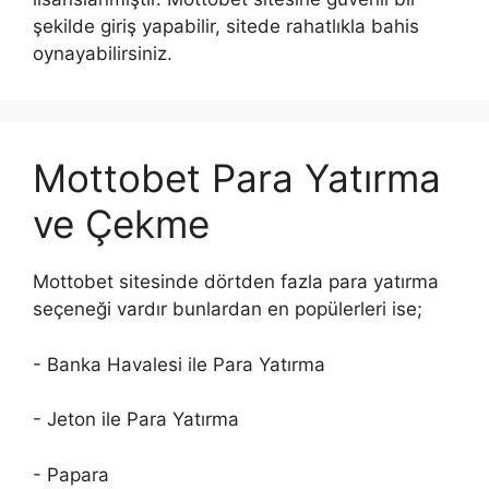
şekilde giriş yapabilir, sitede rahatlıkla bahis
oynayabilirsiniz.
Mottobet Para Yatırma
ve Çekme
Mottobet sitesinde dörtden fazla para yatırma
seçeneği vardır bunlardan en popülerleri ise;
- Banka Havalesi ile Para Yatırma
- Jeton ile Para Yatırma
- Papara