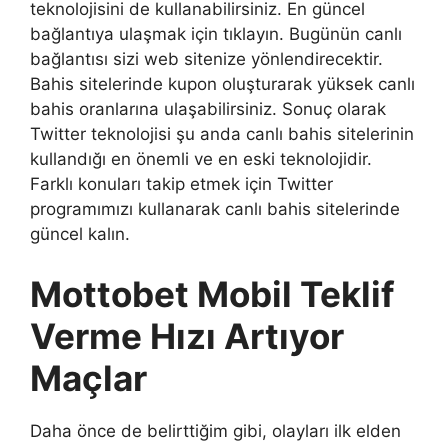
teknolojisini de kullanabilirsiniz. En güncel
bağlantıya ulaşmak için tıklayın. Bugünün canlı
bağlantısı sizi web sitenize yönlendirecektir.
Bahis sitelerinde kupon oluşturarak yüksek canlı
bahis oranlarına ulaşabilirsiniz. Sonuç olarak
Twitter teknolojisi şu anda canlı bahis sitelerinin
kullandığı en önemli ve en eski teknolojidir.
Farklı konuları takip etmek için Twitter
programımızı kullanarak canlı bahis sitelerinde
güncel kalın.
Mottobet Mobil Teklif
Verme Hızı Artıyor
Maçlar
Daha önce de belirttiğim gibi, olayları ilk elden