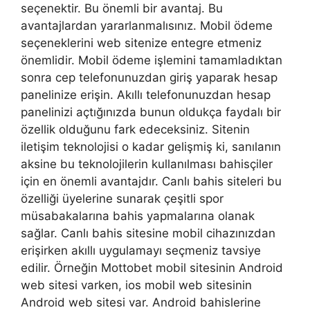
seçenektir. Bu önemli bir avantaj. Bu
avantajlardan yararlanmalısınız. Mobil ödeme
seçeneklerini web sitenize entegre etmeniz
önemlidir. Mobil ödeme işlemini tamamladıktan
sonra cep telefonunuzdan giriş yaparak hesap
panelinize erişin. Akıllı telefonunuzdan hesap
panelinizi açtığınızda bunun oldukça faydalı bir
özellik olduğunu fark edeceksiniz. Sitenin
iletişim teknolojisi o kadar gelişmiş ki, sanılanın
aksine bu teknolojilerin kullanılması bahisçiler
için en önemli avantajdır. Canlı bahis siteleri bu
özelliği üyelerine sunarak çeşitli spor
müsabakalarına bahis yapmalarına olanak
sağlar. Canlı bahis sitesine mobil cihazınızdan
erişirken akıllı uygulamayı seçmeniz tavsiye
edilir. Örneğin Mottobet mobil sitesinin Android
web sitesi varken, ios mobil web sitesinin
Android web sitesi var. Android bahislerine