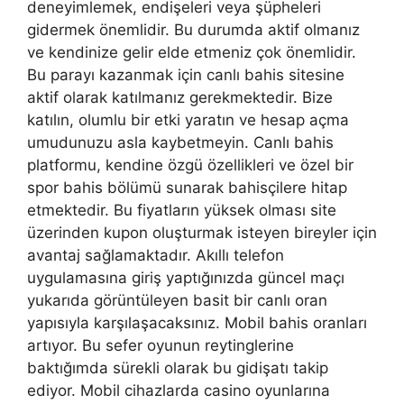
deneyimlemek, endişeleri veya şüpheleri
gidermek önemlidir. Bu durumda aktif olmanız
ve kendinize gelir elde etmeniz çok önemlidir.
Bu parayı kazanmak için canlı bahis sitesine
aktif olarak katılmanız gerekmektedir. Bize
katılın, olumlu bir etki yaratın ve hesap açma
umudunuzu asla kaybetmeyin. Canlı bahis
platformu, kendine özgü özellikleri ve özel bir
spor bahis bölümü sunarak bahisçilere hitap
etmektedir. Bu fiyatların yüksek olması site
üzerinden kupon oluşturmak isteyen bireyler için
avantaj sağlamaktadır. Akıllı telefon
uygulamasına giriş yaptığınızda güncel maçı
yukarıda görüntüleyen basit bir canlı oran
yapısıyla karşılaşacaksınız. Mobil bahis oranları
artıyor. Bu sefer oyunun reytinglerine
baktığımda sürekli olarak bu gidişatı takip
ediyor. Mobil cihazlarda casino oyunlarına