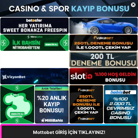
×
Mottobet GİRİŞ İÇİN TIKLAYINIZ!