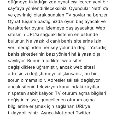
düğmeye tıkladığınızda oynatıcıyı içeren yeni bir
sayfaya yönlendirileceksiniz. Oyuncular Netflix’e
ve çevrimiçi olarak sunulan TV şovlarına benzer.
Oynat tuşuna bastığınızda oyun başlayacak ve
karakterler oyunu izlemeye başlayacaktır. Web
sitesinin URL’si sağdaki listenin en üstünde
bulunur. Ne yazık ki canlı bahis sitelerine izin
verilmediğinden her şey yolunda değil. Yasadışı
bahis şirketlerinin bazı yönleri hâlâ yasa dışı
sayılıyor. Bununla birlikte, web sitesi
değişikliklere uğramıştır, ancak web sitesi
adresinizi değiştirmeye alışkınsanız, bu bir
sorun olmamalıdır. Adresler sık ​​sık değişiyor
ancak sitenin televizyon kanalındaki kayıtlar
nispeten sabit kalıyor. TV oturum açma bilgileri
değiştirilmişse, güncellenen oturum açma
bilgilerine erişmek için sağlanan URL’ye
tıklayabilirsiniz. Ayrıca Mottobet Twitter