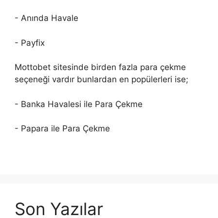
- Anında Havale
- Payfix
Mottobet sitesinde birden fazla para çekme
seçeneği vardır bunlardan en popülerleri ise;
- Banka Havalesi ile Para Çekme
- Papara ile Para Çekme
Son Yazılar