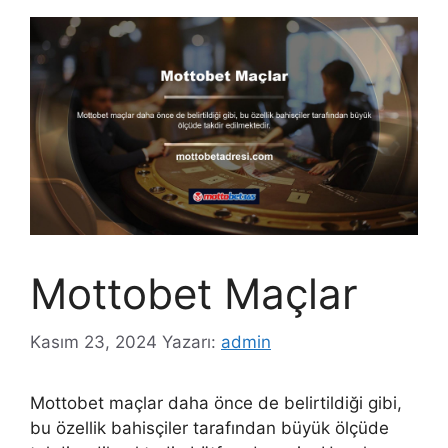
Mottobet Maçlar
Kasım 23, 2024
Yazarı:
admin
Mottobet maçlar daha önce de belirtildiği gibi,
bu özellik bahisçiler tarafından büyük ölçüde