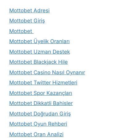
Mottobet Adresi
Mottobet Giriş
Mottobet
Mottobet Üyelik Oranları
Mottobet Uzman Destek
Mottobet Blackjack Hile
Mottobet Casino Nasıl Oynanır
Mottobet Twitter Hizmetleri
Mottobet Spor Kazançları
Mottobet Dikkatli Bahisler
Mottobet Doğrudan Giriş
Mottobet Oyun Rehberi
Mottobet Oran Analizi