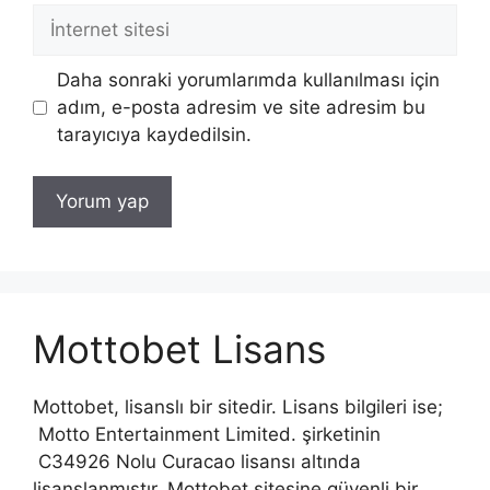
İnternet
sitesi
Daha sonraki yorumlarımda kullanılması için
adım, e-posta adresim ve site adresim bu
tarayıcıya kaydedilsin.
Mottobet Lisans
Mottobet, lisanslı bir sitedir. Lisans bilgileri ise;
Motto Entertainment Limited. şirketinin
C34926 Nolu Curacao lisansı altında
lisanslanmıştır. Mottobet sitesine güvenli bir