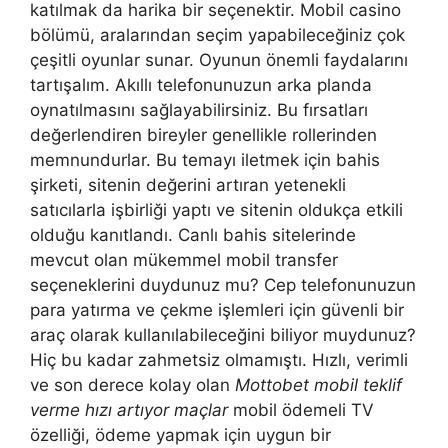
katılmak da harika bir seçenektir. Mobil casino
bölümü, aralarından seçim yapabileceğiniz çok
çeşitli oyunlar sunar. Oyunun önemli faydalarını
tartışalım. Akıllı telefonunuzun arka planda
oynatılmasını sağlayabilirsiniz. Bu fırsatları
değerlendiren bireyler genellikle rollerinden
memnundurlar. Bu temayı iletmek için bahis
şirketi, sitenin değerini artıran yetenekli
satıcılarla işbirliği yaptı ve sitenin oldukça etkili
olduğu kanıtlandı. Canlı bahis sitelerinde
mevcut olan mükemmel mobil transfer
seçeneklerini duydunuz mu? Cep telefonunuzun
para yatırma ve çekme işlemleri için güvenli bir
araç olarak kullanılabileceğini biliyor muydunuz?
Hiç bu kadar zahmetsiz olmamıştı. Hızlı, verimli
ve son derece kolay olan
Mottobet mobil teklif
verme hızı artıyor maçlar
mobil ödemeli TV
özelliği, ödeme yapmak için uygun bir