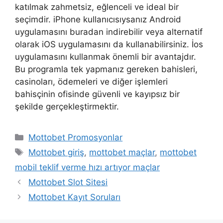
katılmak zahmetsiz, eğlenceli ve ideal bir
seçimdir. iPhone kullanıcısıysanız Android
uygulamasını buradan indirebilir veya alternatif
olarak iOS uygulamasını da kullanabilirsiniz. İos
uygulamasını kullanmak önemli bir avantajdır.
Bu programla tek yapmanız gereken bahisleri,
casinoları, ödemeleri ve diğer işlemleri
bahisçinin ofisinde güvenli ve kayıpsız bir
şekilde gerçekleştirmektir.
Kategoriler
Mottobet Promosyonlar
Etiketler
Mottobet giriş
,
mottobet maçlar
,
mottobet
mobil teklif verme hızı artıyor maçlar
Mottobet Slot Sitesi
Mottobet Kayıt Soruları