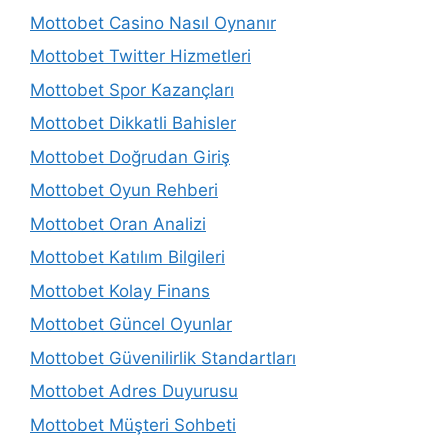
Mottobet Casino Nasıl Oynanır
Mottobet Twitter Hizmetleri
Mottobet Spor Kazançları
Mottobet Dikkatli Bahisler
Mottobet Doğrudan Giriş
Mottobet Oyun Rehberi
Mottobet Oran Analizi
Mottobet Katılım Bilgileri
Mottobet Kolay Finans
Mottobet Güncel Oyunlar
Mottobet Güvenilirlik Standartları
Mottobet Adres Duyurusu
Mottobet Müşteri Sohbeti