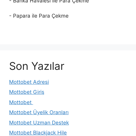
- Banka Havalesi ile Para Çekme
- Papara ile Para Çekme
Son Yazılar
Mottobet Adresi
Mottobet Giriş
Mottobet
Mottobet Üyelik Oranları
Mottobet Uzman Destek
Mottobet Blackjack Hile