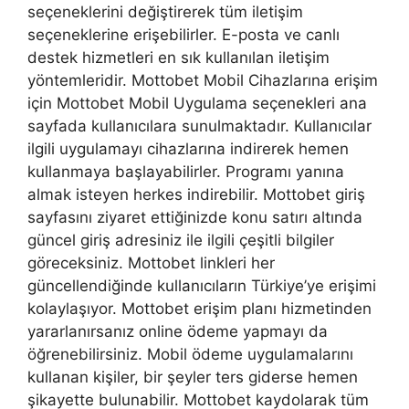
seçeneklerini değiştirerek tüm iletişim
seçeneklerine erişebilirler. E-posta ve canlı
destek hizmetleri en sık kullanılan iletişim
yöntemleridir. Mottobet Mobil Cihazlarına erişim
için Mottobet Mobil Uygulama seçenekleri ana
sayfada kullanıcılara sunulmaktadır. Kullanıcılar
ilgili uygulamayı cihazlarına indirerek hemen
kullanmaya başlayabilirler. Programı yanına
almak isteyen herkes indirebilir. Mottobet giriş
sayfasını ziyaret ettiğinizde konu satırı altında
güncel giriş adresiniz ile ilgili çeşitli bilgiler
göreceksiniz. Mottobet linkleri her
güncellendiğinde kullanıcıların Türkiye’ye erişimi
kolaylaşıyor. Mottobet erişim planı hizmetinden
yararlanırsanız online ödeme yapmayı da
öğrenebilirsiniz. Mobil ödeme uygulamalarını
kullanan kişiler, bir şeyler ters giderse hemen
şikayette bulunabilir. Mottobet kaydolarak tüm