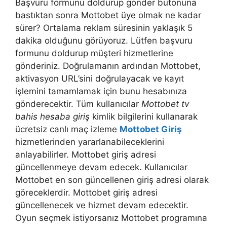
Başvuru formunu doldurup gönder butonuna
bastıktan sonra Mottobet üye olmak ne kadar
sürer? Ortalama reklam süresinin yaklaşık 5
dakika olduğunu görüyoruz. Lütfen başvuru
formunu doldurup müşteri hizmetlerine
gönderiniz. Doğrulamanın ardından Mottobet,
aktivasyon URL’sini doğrulayacak ve kayıt
işlemini tamamlamak için bunu hesabınıza
gönderecektir. Tüm kullanıcılar
Mottobet tv
bahis hesaba giriş
kimlik bilgilerini kullanarak
ücretsiz canlı maç izleme
Mottobet Giriş
hizmetlerinden yararlanabileceklerini
anlayabilirler. Mottobet giriş adresi
güncellenmeye devam edecek. Kullanıcılar
Mottobet en son güncellenen giriş adresi olarak
göreceklerdir. Mottobet giriş adresi
güncellenecek ve hizmet devam edecektir.
Oyun seçmek istiyorsanız Mottobet programına