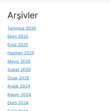
Arşivler
Temmuz 2026
Ekim 2025
Eylül 2025
Haziran 2025
Mayıs 2025
Şubat 2025
Ocak 2025
Aralık 2024
Kasım 2024
Ekim 2024