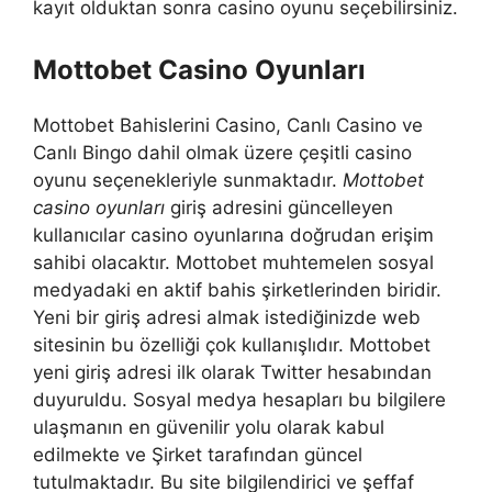
kayıt olduktan sonra casino oyunu seçebilirsiniz.
Mottobet Casino Oyunları
Mottobet Bahislerini Casino, Canlı Casino ve
Canlı Bingo dahil olmak üzere çeşitli casino
oyunu seçenekleriyle sunmaktadır.
Mottobet
casino oyunları
giriş adresini güncelleyen
kullanıcılar casino oyunlarına doğrudan erişim
sahibi olacaktır. Mottobet muhtemelen sosyal
medyadaki en aktif bahis şirketlerinden biridir.
Yeni bir giriş adresi almak istediğinizde web
sitesinin bu özelliği çok kullanışlıdır. Mottobet
yeni giriş adresi ilk olarak Twitter hesabından
duyuruldu. Sosyal medya hesapları bu bilgilere
ulaşmanın en güvenilir yolu olarak kabul
edilmekte ve Şirket tarafından güncel
tutulmaktadır. Bu site bilgilendirici ve şeffaf