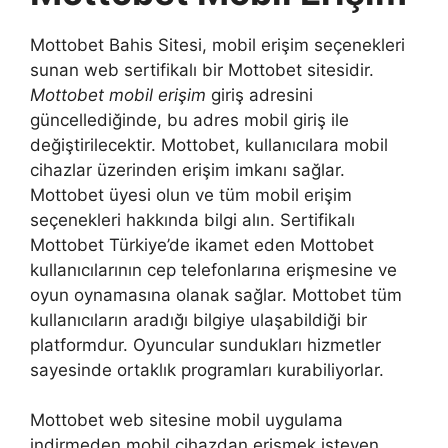
Mottobet Bahis Sitesi, mobil erişim seçenekleri
sunan web sertifikalı bir Mottobet sitesidir.
Mottobet mobil erişim
giriş adresini
güncellediğinde, bu adres mobil giriş ile
değiştirilecektir. Mottobet, kullanıcılara mobil
cihazlar üzerinden erişim imkanı sağlar.
Mottobet üyesi olun ve tüm mobil erişim
seçenekleri hakkında bilgi alın. Sertifikalı
Mottobet Türkiye’de ikamet eden Mottobet
kullanıcılarının cep telefonlarına erişmesine ve
oyun oynamasına olanak sağlar. Mottobet tüm
kullanıcıların aradığı bilgiye ulaşabildiği bir
platformdur. Oyuncular sundukları hizmetler
sayesinde ortaklık programları kurabiliyorlar.
Mottobet web sitesine mobil uygulama
indirmeden mobil cihazdan erişmek isteyen