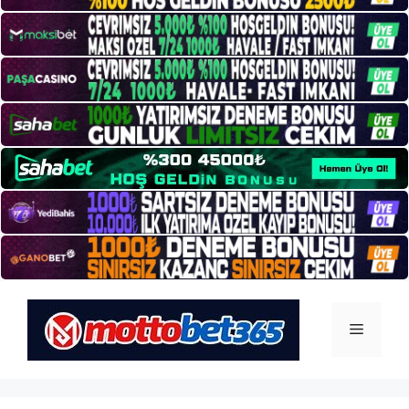
İçeriğe
atla
Menü