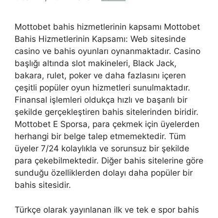
Mottobet bahis hizmetlerinin kapsamı Mottobet
Bahis Hizmetlerinin Kapsamı: Web sitesinde
casino ve bahis oyunları oynanmaktadır. Casino
başlığı altında slot makineleri, Black Jack,
bakara, rulet, poker ve daha fazlasını içeren
çeşitli popüler oyun hizmetleri sunulmaktadır.
Finansal işlemleri oldukça hızlı ve başarılı bir
şekilde gerçekleştiren bahis sitelerinden biridir.
Mottobet E Sporsa, para çekmek için üyelerden
herhangi bir belge talep etmemektedir. Tüm
üyeler 7/24 kolaylıkla ve sorunsuz bir şekilde
para çekebilmektedir. Diğer bahis sitelerine göre
sunduğu özelliklerden dolayı daha popüler bir
bahis sitesidir.
Türkçe olarak yayınlanan ilk ve tek e spor bahis