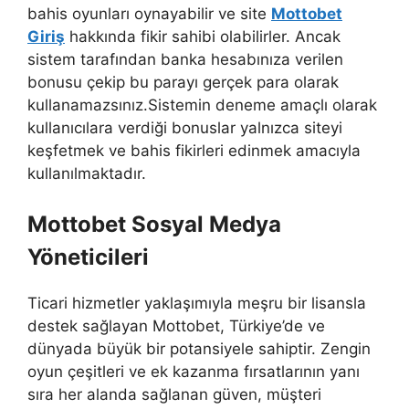
bahis oyunları oynayabilir ve site
Mottobet
Giriş
hakkında fikir sahibi olabilirler. Ancak
sistem tarafından banka hesabınıza verilen
bonusu çekip bu parayı gerçek para olarak
kullanamazsınız.Sistemin deneme amaçlı olarak
kullanıcılara verdiği bonuslar yalnızca siteyi
keşfetmek ve bahis fikirleri edinmek amacıyla
kullanılmaktadır.
Mottobet Sosyal Medya
Yöneticileri
Ticari hizmetler yaklaşımıyla meşru bir lisansla
destek sağlayan Mottobet, Türkiye’de ve
dünyada büyük bir potansiyele sahiptir. Zengin
oyun çeşitleri ve ek kazanma fırsatlarının yanı
sıra her alanda sağlanan güven, müşteri