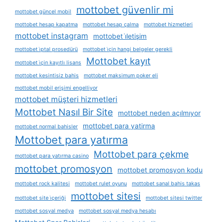
mottobet güvenlir mi
mottobet güncel mobil
mottobet hesap kapatma
mottobet hesap çalma
mottobet hizmetleri
mottobet instagram
mottobet i̇letişim
mottobet i̇ptal prosedürü
mottobet i̇çin hangi belgeler gerekli
Mottobet kayıt
mottobet i̇çin kayıtlı lisans
mottobet kesintisiz bahis
mottobet maksimum poker eli
mottobet mobil erişimi engelliyor
mottobet müşteri hizmetleri
Mottobet Nasıl Bir Site
mottobet neden açılmıyor
mottobet para yatirma
mottobet normal bahisler
Mottobet para yatırma
Mottobet para çekme
mottobet para yatırma casino
mottobet promosyon
mottobet promosyon kodu
mottobet rock kalitesi
mottobet rulet oyunu
mottobet sanal bahis takas
mottobet sitesi
mottobet site i̇çeriği
mottobet sitesi twitter
mottobet sosyal medya
mottobet sosyal medya hesabı