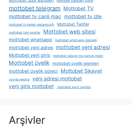
Mottobet Spor Bahisleri
mottobet standart üyelik
mottobet telegram
Mottobet TV
mottobet tv canli maç
mottobet tv izle
Mottobet Twitter
mottobet tv kanalı reklamcılığı
Mottobet web sitesi
mottobet tüm sporlar
mottobet whatsapp
mottobet whatsapp desteği
mottobet yeni adresi
mottobet yeni adres
Mottobet yeni giriş
mottobet ödüyor mu güncel mobil
Mottobet üyelik
mottobet üyelik i̇şlemleri
Mottobet Şikayet
mottobet üyelik süreci
yeni adresi mottobet
sosyal medya
yeni giris mottobet
mottobet kayıt sayfası
Arşivler