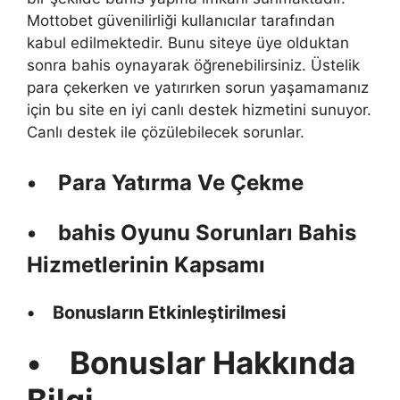
Mottobet güvenilirliği kullanıcılar tarafından
kabul edilmektedir. Bunu siteye üye olduktan
sonra bahis oynayarak öğrenebilirsiniz. Üstelik
para çekerken ve yatırırken sorun yaşamamanız
için bu site en iyi canlı destek hizmetini sunuyor.
Canlı destek ile çözülebilecek sorunlar.
• Para Yatırma Ve Çekme
• bahis Oyunu Sorunları Bahis
Hizmetlerinin Kapsamı
• Bonusların Etkinleştirilmesi
• Bonuslar Hakkında
Bilgi