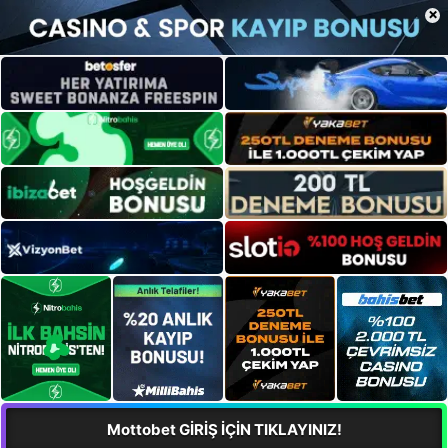
×
Mottobet GİRİŞ İÇİN TIKLAYINIZ!