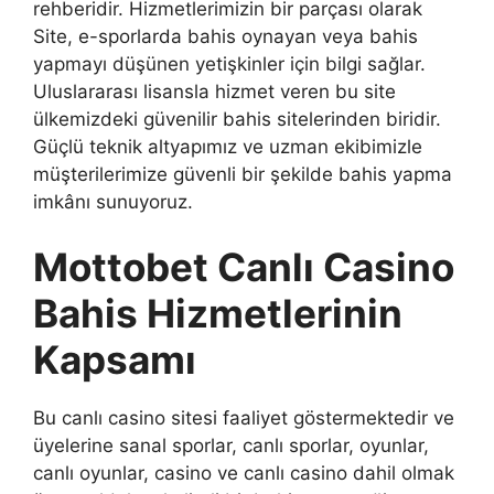
rehberidir. Hizmetlerimizin bir parçası olarak
Site, e-sporlarda bahis oynayan veya bahis
yapmayı düşünen yetişkinler için bilgi sağlar.
Uluslararası lisansla hizmet veren bu site
ülkemizdeki güvenilir bahis sitelerinden biridir.
Güçlü teknik altyapımız ve uzman ekibimizle
müşterilerimize güvenli bir şekilde bahis yapma
imkânı sunuyoruz.
Mottobet Canlı Casino
Bahis Hizmetlerinin
Kapsamı
Bu canlı casino sitesi faaliyet göstermektedir ve
üyelerine sanal sporlar, canlı sporlar, oyunlar,
canlı oyunlar, casino ve canlı casino dahil olmak