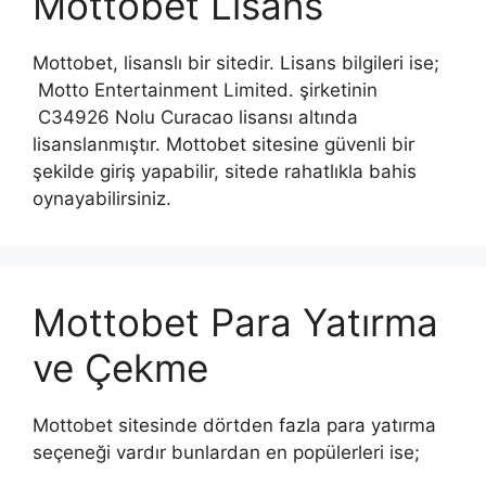
Mottobet Lisans
Mottobet, lisanslı bir sitedir. Lisans bilgileri ise;
Motto Entertainment Limited. şirketinin
C34926 Nolu Curacao lisansı altında
lisanslanmıştır. Mottobet sitesine güvenli bir
şekilde giriş yapabilir, sitede rahatlıkla bahis
oynayabilirsiniz.
Mottobet Para Yatırma
ve Çekme
Mottobet sitesinde dörtden fazla para yatırma
seçeneği vardır bunlardan en popülerleri ise;