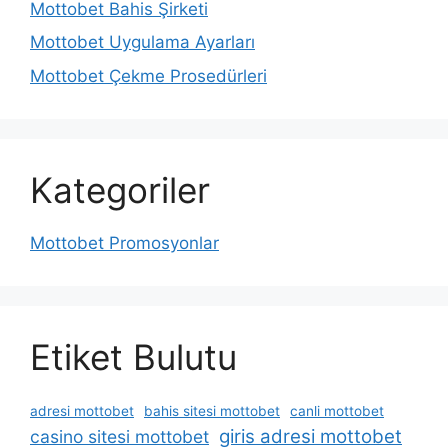
Mottobet Bahis Şirketi
Mottobet Uygulama Ayarları
Mottobet Çekme Prosedürleri
Kategoriler
Mottobet Promosyonlar
Etiket Bulutu
adresi mottobet
bahis sitesi mottobet
canli mottobet
giris adresi mottobet
casino sitesi mottobet