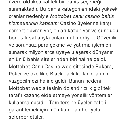
üzere oldukça kaliteli bir bahis seçeneği
sunmaktadır. Bu bahis kategorilerindeki yüksek
oranlar nedeniyle
Mottobet canlı casino bahis
hizmetlerinin kapsamı
Casino üyelerine karşı
cömert davranıyor, onları kazanıyor ve sunduğu
bonus fırsatlarıyla onları mutlu ediyor. Güvenilir
ve sorunsuz para çekme ve yatırma işlemleri
sunarak milyonlarca üyeye ulaşarak dünyanın
en ünlü bahis sitelerinden biri haline geldi.
Mottobet Canlı Casino web sitesinde Bakara,
Poker ve özellikle Black Jack kullanıcılarının
vazgeçilmezi haline geldi. Bunun nedeni
Mottobet web sitesinin dolandırıcılık gibi tek
taraflı kazanç elde etmeye yönelik yöntemler
kullanmamasıdır. Tam tersine üyeler zaferi
garantilemek için mümkün olan her yolu
seferber ettiler.