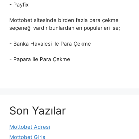
- Payfix
Mottobet sitesinde birden fazla para çekme
seçeneği vardır bunlardan en popülerleri ise;
- Banka Havalesi ile Para Çekme
- Papara ile Para Çekme
Son Yazılar
Mottobet Adresi
Mottobet Giriş