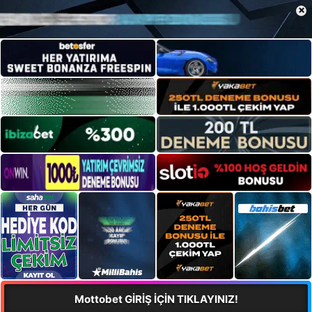
×
Mottobet GİRİŞ İÇİN TIKLAYINIZ!