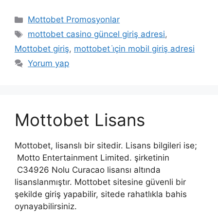
Kategoriler
Mottobet Promosyonlar
Etiketler
mottobet casino güncel giriş adresi
,
Mottobet giriş
,
mottobet i̇çin mobil giriş adresi
Yorum yap
Mottobet Lisans
Mottobet, lisanslı bir sitedir. Lisans bilgileri ise;
Motto Entertainment Limited. şirketinin
C34926 Nolu Curacao lisansı altında
lisanslanmıştır. Mottobet sitesine güvenli bir
şekilde giriş yapabilir, sitede rahatlıkla bahis
oynayabilirsiniz.