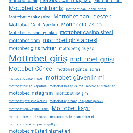
mottobet canli maç izle
mottobet canli
Mottobet canlı
Mottobet canlı bahis
mottobet canlı bahis sitesi
Mottobet canlı destek
Mottobet canlı casino
Mottobet Casino
Mottobet Canlı Yardım
mottobet casino sitesi
Mottobet casino oyunları
mottobet giris adresi
mottobet com
mottobet giris twitter
mottobet giris yap
Mottobet giriş
mottobet girişi
Mottobet Güncel
mottobet güncel adresi
mottobet güvenlir mi
mottobet güncel mobil
mottobet hesap kapatma
mottobet hesap çalma
mottobet hizmetleri
mottobet instagram
mottobet i̇letişim
mottobet i̇ptal prosedürü
mottobet i̇çin hangi belgeler gerekli
Mottobet kayıt
mottobet i̇çin kayıtlı lisans
mottobet kesintisiz bahis
mottobet maksimum poker eli
mottobet mobil erişimi engelliyor
mottobet müşteri hizmetleri