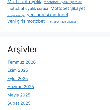
Mottobet üyelik
mottobet üyelik i̇şlemleri
Mottobet Şikayet
mottobet üyelik süreci
yeni adresi mottobet
sosyal medya
yeni giris mottobet
mottobet kayıt sayfası
Arşivler
Temmuz 2026
Ekim 2025
Eylül 2025
Haziran 2025
Mayıs 2025
Şubat 2025