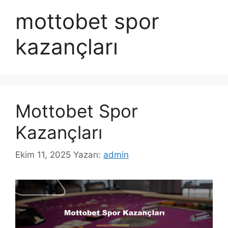
mottobet spor
kazançları
Mottobet Spor
Kazançları
Ekim 11, 2025
Yazarı:
admin