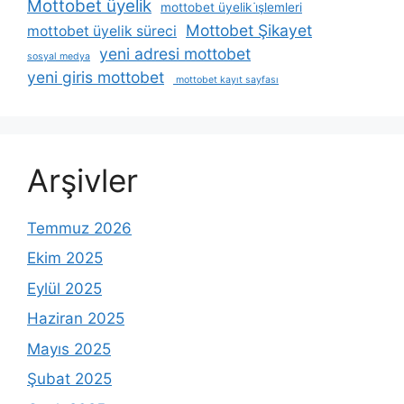
Mottobet üyelik
mottobet üyelik i̇şlemleri
Mottobet Şikayet
mottobet üyelik süreci
yeni adresi mottobet
sosyal medya
yeni giris mottobet
mottobet kayıt sayfası
Arşivler
Temmuz 2026
Ekim 2025
Eylül 2025
Haziran 2025
Mayıs 2025
Şubat 2025