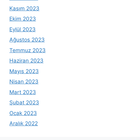
Kasım 2023
Ekim 2023
Eylül 2023
Ağustos 2023
Temmuz 2023
Haziran 2023
Mayıs 2023
Nisan 2023
Mart 2023
Şubat 2023
Ocak 2023
Aralık 2022