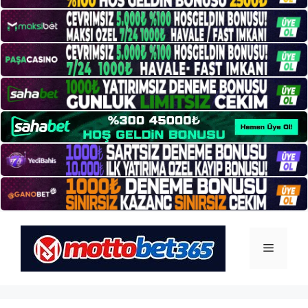
İçeriğe
atla
Menü