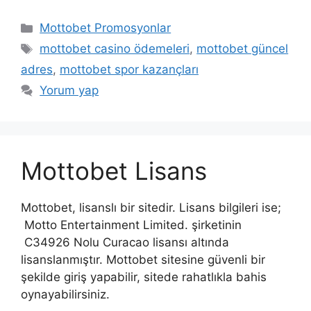
Kategoriler
Mottobet Promosyonlar
Etiketler
mottobet casino ödemeleri
,
mottobet güncel
adres
,
mottobet spor kazançları
Yorum yap
Mottobet Lisans
Mottobet, lisanslı bir sitedir. Lisans bilgileri ise;
Motto Entertainment Limited. şirketinin
C34926 Nolu Curacao lisansı altında
lisanslanmıştır. Mottobet sitesine güvenli bir
şekilde giriş yapabilir, sitede rahatlıkla bahis
oynayabilirsiniz.