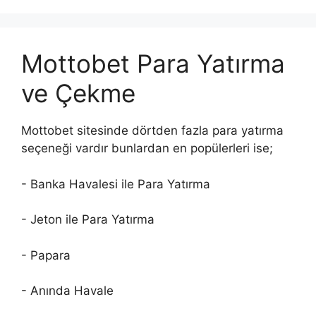
Mottobet Para Yatırma
ve Çekme
Mottobet sitesinde dörtden fazla para yatırma
seçeneği vardır bunlardan en popülerleri ise;
- Banka Havalesi ile Para Yatırma
- Jeton ile Para Yatırma
- Papara
- Anında Havale