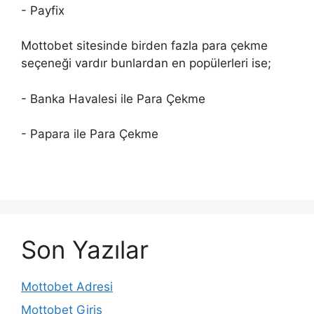
- Payfix
Mottobet sitesinde birden fazla para çekme
seçeneği vardır bunlardan en popülerleri ise;
- Banka Havalesi ile Para Çekme
- Papara ile Para Çekme
Son Yazılar
Mottobet Adresi
Mottobet Giriş