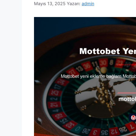
Mayıs 13, 2025
Yazarı:
admin