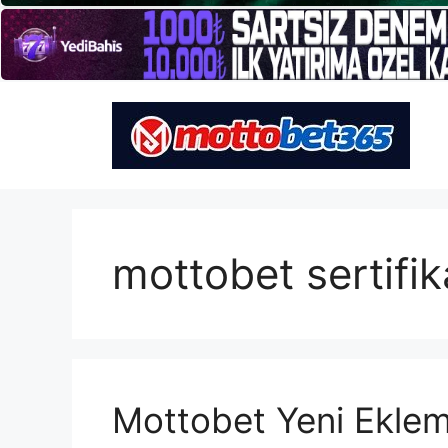
İçeriğe
atla
mottobet sertifik
Mottobet Yeni Ekle