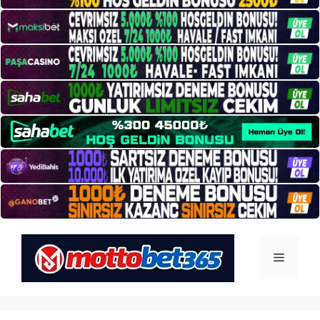
İçeriğe
atla
Menü