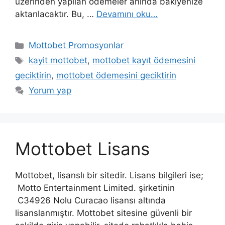
üzerinden yapılan ödemeler anında bakiyenize
aktarılacaktır. Bu, …
Devamını oku…
Kategoriler
Mottobet Promosyonlar
Etiketler
kayit mottobet
,
mottobet kayıt ödemesini
geciktirin
,
mottobet ödemesini geciktirin
Yorum yap
Mottobet Lisans
Mottobet, lisanslı bir sitedir. Lisans bilgileri ise;
Motto Entertainment Limited. şirketinin
C34926 Nolu Curacao lisansı altında
lisanslanmıştır. Mottobet sitesine güvenli bir