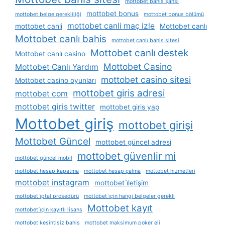
mottobet bahis şansı
mottobet bonus
mottobet belge gerekliliği
mottobet bonus bölümü
mottobet canli maç izle
mottobet canli
Mottobet canlı
Mottobet canlı bahis
mottobet canlı bahis sitesi
Mottobet canlı destek
Mottobet canlı casino
Mottobet Casino
Mottobet Canlı Yardım
mottobet casino sitesi
Mottobet casino oyunları
mottobet giris adresi
mottobet com
mottobet giris twitter
mottobet giris yap
Mottobet giriş
mottobet girişi
Mottobet Güncel
mottobet güncel adresi
mottobet güvenlir mi
mottobet güncel mobil
mottobet hesap kapatma
mottobet hesap çalma
mottobet hizmetleri
mottobet instagram
mottobet i̇letişim
mottobet i̇ptal prosedürü
mottobet i̇çin hangi belgeler gerekli
Mottobet kayıt
mottobet i̇çin kayıtlı lisans
mottobet kesintisiz bahis
mottobet maksimum poker eli