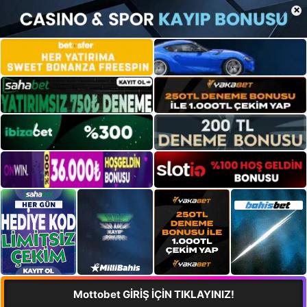
×
Mottobet GİRİŞ İÇİN TIKLAYINIZ!