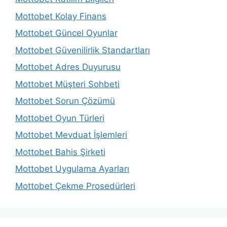
Mottobet Kolay Finans
Mottobet Güncel Oyunlar
Mottobet Güvenilirlik Standartları
Mottobet Adres Duyurusu
Mottobet Müşteri Sohbeti
Mottobet Sorun Çözümü
Mottobet Oyun Türleri
Mottobet Mevduat İşlemleri
Mottobet Bahis Şirketi
Mottobet Uygulama Ayarları
Mottobet Çekme Prosedürleri