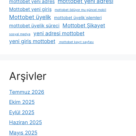
mottobet yeni adresi
mottobet yeni adres
Mottobet yeni giriş
mottobet ödüyor mu güncel mobil
Mottobet üyelik
mottobet üyelik i̇şlemleri
Mottobet Şikayet
mottobet üyelik süreci
yeni adresi mottobet
sosyal medya
yeni giris mottobet
mottobet kayıt sayfası
Arşivler
Temmuz 2026
Ekim 2025
Eylül 2025
Haziran 2025
Mayıs 2025