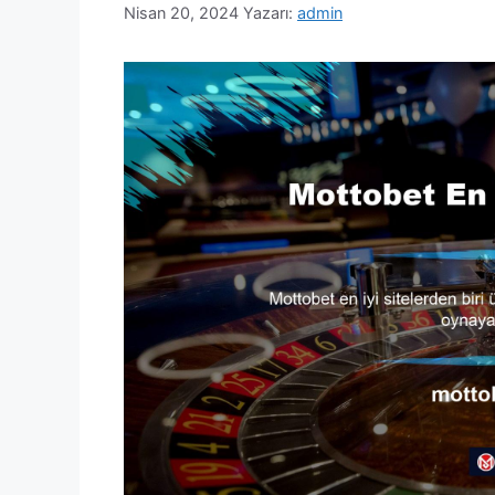
Nisan 20, 2024
Yazarı:
admin