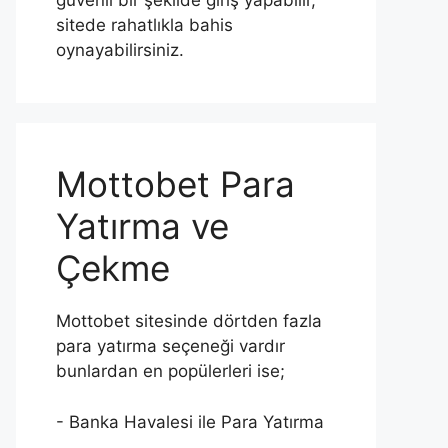
güvenli bir şekilde giriş yapabilir,
sitede rahatlıkla bahis
oynayabilirsiniz.
Mottobet Para
Yatırma ve
Çekme
Mottobet sitesinde dörtden fazla
para yatırma seçeneği vardır
bunlardan en popülerleri ise;
- Banka Havalesi ile Para Yatırma