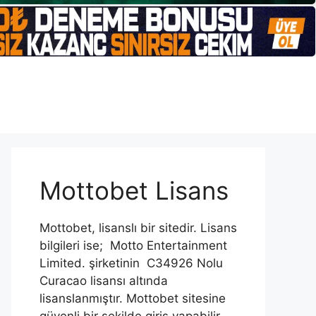
Mottobet Lisans
Mottobet, lisanslı bir sitedir. Lisans
bilgileri ise; Motto Entertainment
Limited. şirketinin C34926 Nolu
Curacao lisansı altında
lisanslanmıştır. Mottobet sitesine