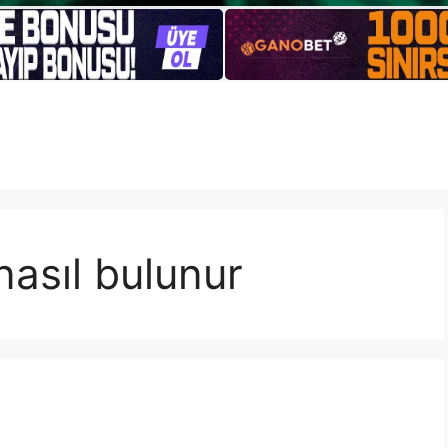
nasıl bulunur